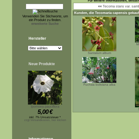
Für weitere Informationen, besuc
««
Tecoma stans var. samb
Kunden, die
Tecomaria capensis
gekauf
Verwenden Sie Stichworte, um
ein Produkt zu finden.
erweiterte Suche
Hersteller
M
Santalum album
Neue Produkte
Fuchsia boliviana alba
Ipomoea pauciflora
5,00
€
inkl. 7% Umsatzsteuer *
zzgl.Versandkosten, hier klicken