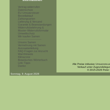
Informationen
Vertrag widerrufen
Datenschutz
EU Umsatzsteuer
Bestellablauf
Zahlungsarten
Lieferung & Versand
Garantie & Beanstandungen
Widerrufsbelehrung &
Muster-Widerrufsformular
Umweltschutz
Wir kaufen Samen
------------------------
Unsere Samen
Vermehrung mit Samen
Aussaatanleitung
FAQ-Fragen zur Anzucht
Warnhinweis
Klimazone
Botanisches Wörterbuch
Link-Tipps
Alle Preise inklusive
Umsatzsteue
Danke
Verkauf unter Zugrundelegu
© 2015-2026 Peter
Sonntag, 9. August 2026