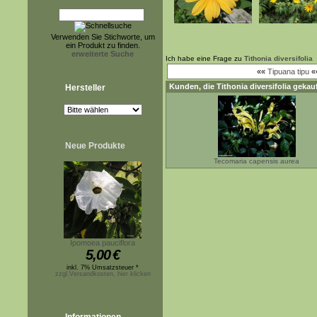
Verwenden Sie Stichworte, um
ein Produkt zu finden.
erweiterte Suche
Ich habe eine Frage zu
Tithonia diversifolia
««
Tipuana tipu
«
Kunden, die
Tithonia diversifolia
gekauf
Hersteller
Neue Produkte
Tecomaria capensis aurea
Ipomoea pauciflora
5,00
€
inkl. 7% Umsatzsteuer *
zzgl.Versandkosten, hier klicken