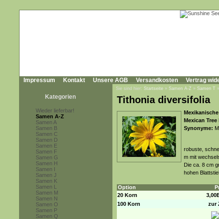
Impressum
Kontakt
Unsere AGB
Versandkosten
Vertrag wid
Sie sind hier:
Startseite
»
Samen A-Z
»
Samen T
Kategorien
Tithonia diversifolia
Wieder lieferbar!
Mexikanische
Samen A-Z
Mexican Tree
Samen A
Samen B
Synonyme:
Mi
Samen C
Samen D
Samen E
robuste, schne
Samen F
m mit wechsels
Samen G
Samen H
Die ca. 8 cm g
Samen I
hohen Blattstie
Samen J
Samen K
Samen L
Option
P
Samen M
20 Korn
3,00
Samen N
100 Korn
zur 
Samen O
Samen P
Samen Q