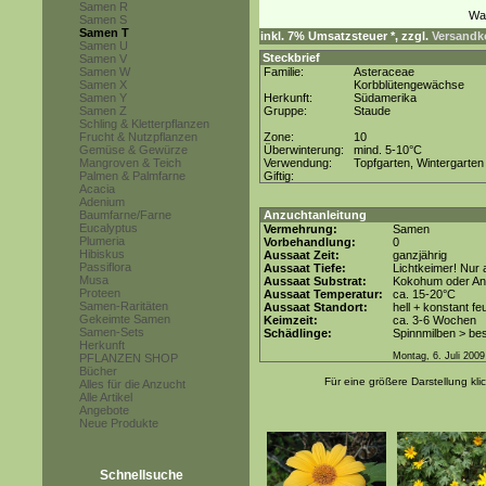
Samen R
Samen S
Samen T
inkl. 7% Umsatzsteuer *, zzgl.
Versandko
Samen U
Steckbrief
Samen V
Samen W
Familie:
Asteraceae
Samen X
Korbblütengewächse
Samen Y
Herkunft:
Südamerika
Samen Z
Gruppe:
Staude
Schling & Kletterpflanzen
Frucht & Nutzpflanzen
Zone:
10
Gemüse & Gewürze
Überwinterung:
mind. 5-10°C
Mangroven & Teich
Verwendung:
Topfgarten, Wintergarten
Palmen & Palmfarne
Giftig:
Acacia
Adenium
Baumfarne/Farne
Anzuchtanleitung
Eucalyptus
Vermehrung:
Samen
Plumeria
Vorbehandlung:
0
Hibiskus
Aussaat Zeit:
ganzjährig
Passiflora
Aussaat Tiefe:
Lichtkeimer! Nur 
Musa
Aussaat Substrat:
Kokohum oder Anz
Proteen
Aussaat Temperatur:
ca. 15-20°C
Samen-Raritäten
Aussaat Standort:
hell + konstant fe
Gekeimte Samen
Keimzeit:
ca. 3-6 Wochen
Samen-Sets
Schädlinge:
Spinnmilben > be
Herkunft
Montag, 6. Juli 2009
PFLANZEN SHOP
Bücher
Für eine größere Darstellung kli
Alles für die Anzucht
Alle Artikel
Angebote
Neue Produkte
Schnellsuche