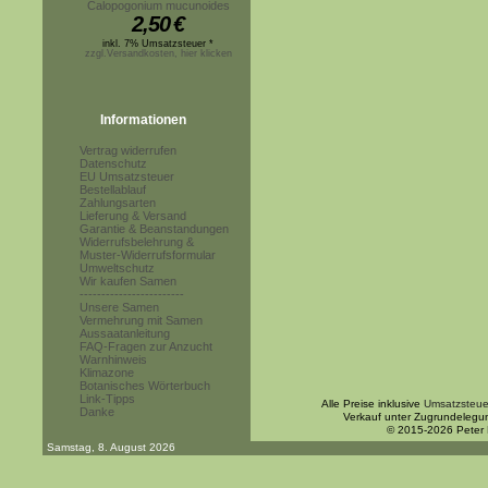
Calopogonium mucunoides
2,50
€
inkl. 7% Umsatzsteuer *
zzgl.Versandkosten, hier klicken
Informationen
Vertrag widerrufen
Datenschutz
EU Umsatzsteuer
Bestellablauf
Zahlungsarten
Lieferung & Versand
Garantie & Beanstandungen
Widerrufsbelehrung &
Muster-Widerrufsformular
Umweltschutz
Wir kaufen Samen
------------------------
Unsere Samen
Vermehrung mit Samen
Aussaatanleitung
FAQ-Fragen zur Anzucht
Warnhinweis
Klimazone
Botanisches Wörterbuch
Link-Tipps
Alle Preise inklusive
Umsatzsteue
Danke
Verkauf unter Zugrundelegu
© 2015-2026 Peter
Samstag, 8. August 2026