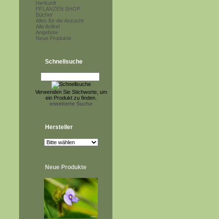
Herkunft
PFLANZEN SHOP
Bücher
Alles für die Anzucht
Alle Artikel
Angebote
Neue Produkte
Schnellsuche
Verwenden Sie Stichworte, um
ein Produkt zu finden.
erweiterte Suche
Hersteller
Neue Produkte