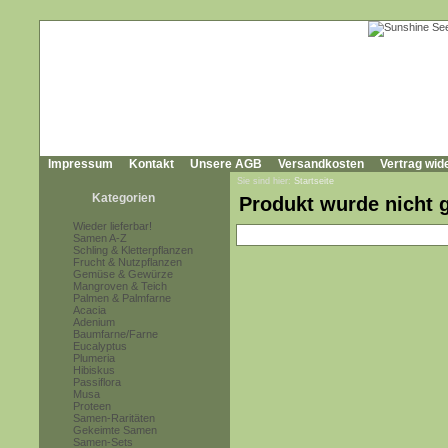
Impressum
Kontakt
Unsere AGB
Versandkosten
Vertrag wid
Sie sind hier:
Startseite
Kategorien
Produkt wurde nicht 
Wieder lieferbar!
Samen A-Z
Schling & Kletterpflanzen
Frucht & Nutzpflanzen
Gemüse & Gewürze
Mangroven & Teich
Palmen & Palmfarne
Acacia
Adenium
Baumfarne/Farne
Eucalyptus
Plumeria
Hibiskus
Passiflora
Musa
Proteen
Samen-Raritäten
Gekeimte Samen
Samen-Sets