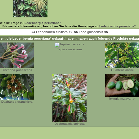
be eine Frage zu
Ledenbergia peruviana*
Für weitere Informationen, besuchen Sie bitte die Homepage zu
Ledenbergia peruviana*
.
««
Lechenaultia tubiflora
««
»»
Leea guineensis
»»
en, die
Ledenbergia peruviana*
gekauft haben, haben auch folgende Produkte gekau
Tapirira mexicana
Cinchona pubescens
Guatteria allenii
Irvingia malayana*
Duabanga grandiflora
Desfontainia spinosa