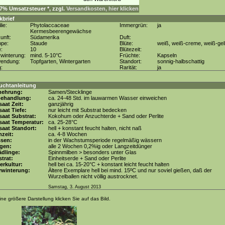
. 7% Umsatzsteuer *, zzgl.
Versandkosten, hier klicken
kbrief
lie:
Phytolaccaceae
Immergrün:
ja
Kermesbeerengewächse
unft:
Südamerika
Duft:
ppe:
Staude
Blüte:
weiß, weiß-creme, weiß-gel
e:
10
Blütezeit:
winterung:
mind. 5-10°C
Früchte:
Kapseln
wendung:
Topfgarten, Wintergarten
Standort:
sonnig-halbschattig
g:
Rarität:
ja
uchtanleitung
mehrung:
Samen/Stecklinge
behandlung:
ca. 24-48 Std. im lauwarmen Wasser einweichen
aat Zeit:
ganzjährig
aat Tiefe:
nur leicht mit Substrat bedecken
aat Substrat:
Kokohum oder Anzuchterde + Sand oder Perlite
saat Temperatur:
ca. 25-28°C
aat Standort:
hell + konstant feucht halten, nicht naß
zeit:
ca. 4-8 Wochen
ssen:
in der Wachstumsperiode regelmäßig wässern
gen:
alle 2 Wochen 0,2%ig oder Langzeitdünger
dlinge:
Spinnmilben > besonders unter Glas
trat:
Einheitserde + Sand oder Perlite
erkultur:
hell bei ca. 15-20°C + konstant leicht feucht halten
rwinterung:
Ältere Exemplare hell bei mind. 15ºC und nur soviel gießen, daß der
Wurzelballen nicht völlig austrocknet.
Samstag, 3. August 2013
ine größere Darstellung klicken Sie auf das Bild.