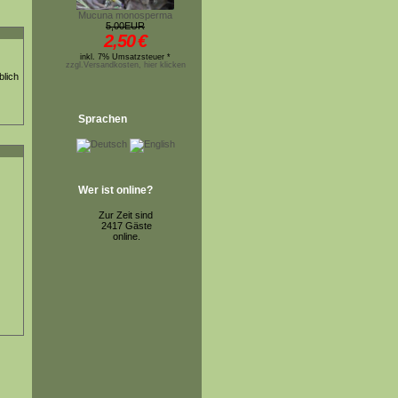
Mucuna monosperma
5,00EUR
2,50
€
inkl. 7% Umsatzsteuer *
zzgl.Versandkosten, hier klicken
blich
Sprachen
Wer ist online?
Zur Zeit sind
2417 Gäste
online.