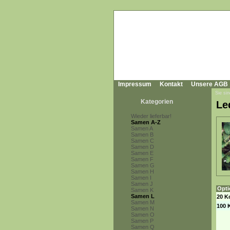
Impressum
Kontakt
Unsere AGB
Sie sin
Kategorien
Le
Wieder lieferbar!
Samen A-Z
Samen A
Samen B
Samen C
Samen D
Samen E
Samen F
Samen G
Samen H
Samen I
Samen J
Opti
Samen K
Samen L
20 K
Samen M
100 
Samen N
Samen O
Samen P
Samen Q