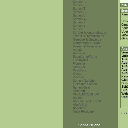
Samen R
inkl
Samen S
Samen T
Stec
Samen U
Fami
Samen V
Samen W
Herk
Samen X
Gru
Samen Y
Zon
Samen Z
Über
Schling & Kletterpflanzen
Ver
Frucht & Nutzpflanzen
Gifti
Gemüse & Gewürze
Mangroven & Teich
Palmen & Palmfarne
Anz
Acacia
Ver
Adenium
Vor
Baumfarne/Farne
Auss
Eucalyptus
Auss
Plumeria
Auss
Hibiskus
Aus
Passiflora
Auss
Musa
Keim
Proteen
Gie
Samen-Raritäten
Dün
Gekeimte Samen
Schä
Samen-Sets
Subs
Herkunft
Weit
PFLANZEN SHOP
Übe
Bücher
Alles für die Anzucht
Alle Artikel
Angebote
Neue Produkte
Für e
Schnellsuche