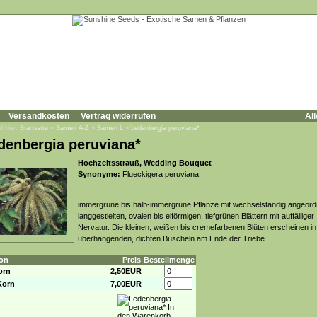
Versandkosten
Vertrag widerrufen
All
d hier:
Startseite
»
Samen A-Z
»
Samen L
»
Ledenbergia peruviana*
denbergia peruviana*
Hochzeitsstrauß, Wedding Bouquet
Synonyme:
Flueckigera peruviana
immergrüne bis halb-immergrüne Pflanze mit wechselständig angeord
langgestielten, ovalen bis eiförmigen, tiefgrünen Blättern mit auffälliger
Nervatur. Die kleinen, weißen bis cremefarbenen Blüten erscheinen in
überhängenden, dichten Büscheln am Ende der Triebe
on
Preis
Bestellmenge
orn
2,50EUR
Korn
7,00EUR