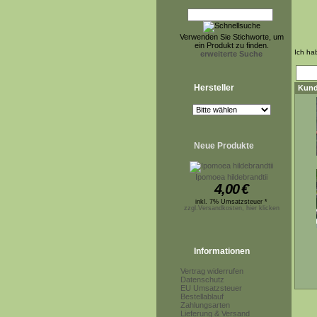
Verwenden Sie Stichworte, um
ein Produkt zu finden.
Ich ha
erweiterte Suche
Hersteller
Kund
Neue Produkte
Ipomoea hildebrandtii
4,00
€
inkl. 7% Umsatzsteuer *
zzgl.Versandkosten, hier klicken
Informationen
Vertrag widerrufen
Datenschutz
EU Umsatzsteuer
Bestellablauf
Zahlungsarten
Lieferung & Versand