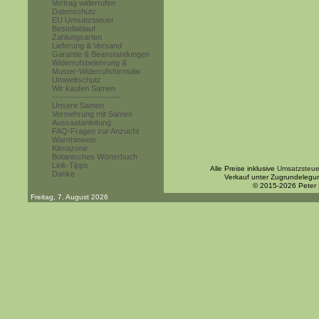
Vertrag widerrufen
Datenschutz
EU Umsatzsteuer
Bestellablauf
Zahlungsarten
Lieferung & Versand
Garantie & Beanstandungen
Widerrufsbelehrung &
Muster-Widerrufsformular
Umweltschutz
Wir kaufen Samen
------------------------
Unsere Samen
Vermehrung mit Samen
Aussaatanleitung
FAQ-Fragen zur Anzucht
Warnhinweis
Klimazone
Botanisches Wörterbuch
Link-Tipps
Alle Preise inklusive
Umsatzsteue
Danke
Verkauf unter Zugrundelegu
© 2015-2026 Peter
Freitag, 7. August 2026