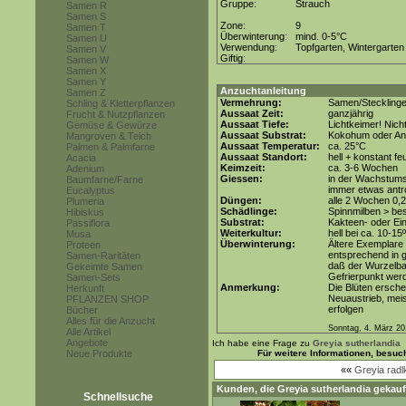
Gruppe:
Strauch
Samen R
Samen S
Zone:
9
Samen T
Überwinterung:
mind. 0-5°C
Samen U
Verwendung:
Topfgarten, Wintergarten
Samen V
Giftig:
Samen W
Samen X
Samen Y
Anzuchtanleitung
Samen Z
Vermehrung:
Samen/Stecklinge
Schling & Kletterpflanzen
Aussaat Zeit:
ganzjährig
Frucht & Nutzpflanzen
Aussaat Tiefe:
Lichtkeimer! Nich
Gemüse & Gewürze
Aussaat Substrat:
Kokohum oder Anz
Mangroven & Teich
Aussaat Temperatur:
ca. 25°C
Palmen & Palmfarne
Aussaat Standort:
hell + konstant fe
Acacia
Keimzeit:
ca. 3-6 Wochen
Adenium
Giessen:
in der Wachstum
Baumfarne/Farne
immer etwas antr
Eucalyptus
Düngen:
alle 2 Wochen 0,
Plumeria
Schädlinge:
Spinnmilben > be
Hibiskus
Substrat:
Kakteen- oder Ein
Passiflora
Weiterkultur:
hell bei ca. 10-15
Musa
Überwinterung:
Ältere Exemplare
Proteen
entsprechend in 
Samen-Raritäten
daß der Wurzelbal
Gekeimte Samen
Gefrierpunkt werd
Samen-Sets
Anmerkung:
Die Blüten ersche
Herkunft
Neuaustrieb, mei
PFLANZEN SHOP
erfolgen
Bücher
Alles für die Anzucht
Sonntag, 4. März 20
Alle Artikel
Angebote
Ich habe eine Frage zu
Greyia sutherlandia
Neue Produkte
Für weitere Informationen, besuc
««
Greyia radl
Kunden, die
Greyia sutherlandia
gekauf
Schnellsuche