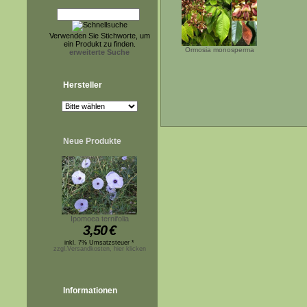
Verwenden Sie Stichworte, um
ein Produkt zu finden.
Ormosia monosperma
erweiterte Suche
Hersteller
Neue Produkte
Ipomoea ternifolia
3,50
€
inkl. 7% Umsatzsteuer *
zzgl.Versandkosten, hier klicken
Informationen