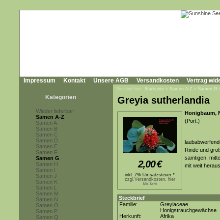
Impressum
Kontakt
Unsere AGB
Versandkosten
Vertrag wid
Sie sind hier:
Startseite
»
Samen A-Z
»
Samen G
Kategorien
Greyia sutherlandia
Wieder lieferbar!
Honigbaum, N
Samen A-Z
(Port.)
Samen A
Samen B
Samen C
Samen D
laubabwerfende
Samen E
Rinde und groß
Samen F
samtigen, mitte
Samen G
2,00
€
Samen H
mit weit herau
Samen I
inkl. 7% Umsatzsteuer *
Samen J
zzgl.Versandkosten, hier
Samen K
klicken
Samen L
Samen M
Steckbrief
Samen N
Familie:
Greyiaceae
Samen O
Honigstrauchgewächse
Samen P
Herkunft:
Afrika
Samen Q