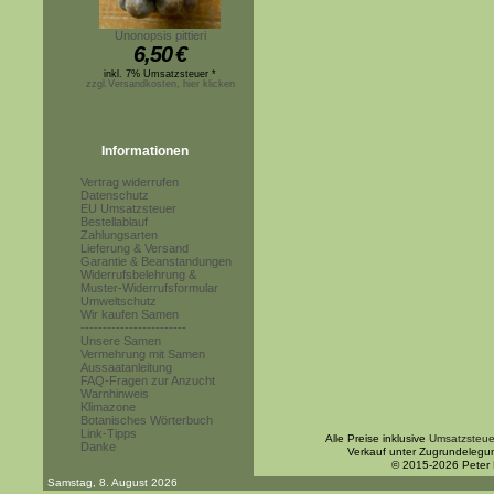
Unonopsis pittieri
6,50
€
inkl. 7% Umsatzsteuer *
zzgl.Versandkosten, hier klicken
Informationen
Vertrag widerrufen
Datenschutz
EU Umsatzsteuer
Bestellablauf
Zahlungsarten
Lieferung & Versand
Garantie & Beanstandungen
Widerrufsbelehrung &
Muster-Widerrufsformular
Umweltschutz
Wir kaufen Samen
------------------------
Unsere Samen
Vermehrung mit Samen
Aussaatanleitung
FAQ-Fragen zur Anzucht
Warnhinweis
Klimazone
Botanisches Wörterbuch
Link-Tipps
Alle Preise inklusive
Umsatzsteue
Danke
Verkauf unter Zugrundelegu
© 2015-2026 Peter
Samstag, 8. August 2026