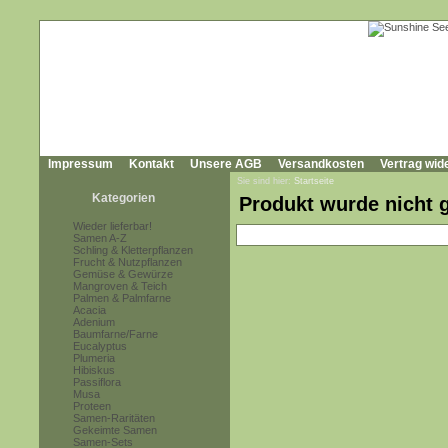
Impressum
Kontakt
Unsere AGB
Versandkosten
Vertrag wid
Sie sind hier:
Startseite
Kategorien
Produkt wurde nicht 
Wieder lieferbar!
Samen A-Z
Schling & Kletterpflanzen
Frucht & Nutzpflanzen
Gemüse & Gewürze
Mangroven & Teich
Palmen & Palmfarne
Acacia
Adenium
Baumfarne/Farne
Eucalyptus
Plumeria
Hibiskus
Passiflora
Musa
Proteen
Samen-Raritäten
Gekeimte Samen
Samen-Sets