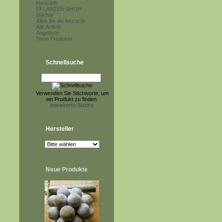
Herkunft
PFLANZEN SHOP
Bücher
Alles für die Anzucht
Alle Artikel
Angebote
Neue Produkte
Schnellsuche
Verwenden Sie Stichworte, um
ein Produkt zu finden.
erweiterte Suche
Hersteller
Neue Produkte