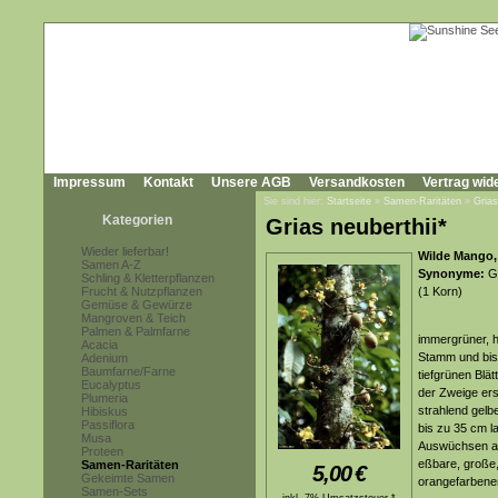
Impressum
Kontakt
Unsere AGB
Versandkosten
Vertrag wid
Sie sind hier:
Startseite
»
Samen-Raritäten
»
Grias
Kategorien
Grias neuberthii*
Wieder lieferbar!
Wilde Mango,
Samen A-Z
Synonyme:
Gr
Schling & Kletterpflanzen
Frucht & Nutzpflanzen
(1 Korn)
Gemüse & Gewürze
Mangroven & Teich
Palmen & Palmfarne
immergrüner, h
Acacia
Stamm und bis 
Adenium
Baumfarne/Farne
tiefgrünen Blät
Eucalyptus
der Zweige ers
Plumeria
strahlend gelb
Hibiskus
Passiflora
bis zu 35 cm l
Musa
Auswüchsen am 
Proteen
eßbare, große,
Samen-Raritäten
5,00
€
Gekeimte Samen
orangefarbene
Samen-Sets