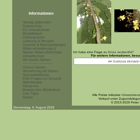
Informationen
Vertrag widerrufen
Datenschutz
EU Umsatzsteuer
Bestellablauf
Zahlungsarten
Lieferung & Versand
Garantie & Beanstandungen
Widerrufsbelehrung &
Muster-Widerrufsformular
Ich habe eine Frage zu
Grias neuberthii*
Für weitere Informationen, bes
Umweltschutz
Wir kaufen Samen
««
Goetzea ekmanii
------------------------
Unsere Samen
Vermehrung mit Samen
Aussaatanleitung
FAQ-Fragen zur Anzucht
Warnhinweis
Klimazone
Botanisches Wörterbuch
Link-Tipps
Alle Preise inklusive
Umsatzsteue
Danke
Verkauf unter Zugrundelegu
© 2015-2026 Peter
Donnerstag, 6. August 2026