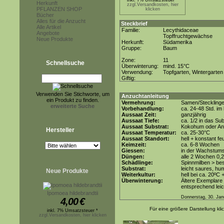
inkl. 7% Umsatzsteuer *
Herkunft
zzgl.Versandkosten, hier
PFLANZEN SHOP
klicken
Bücher
Alles für die Anzucht
Steckbrief
Alle Artikel
Familie:
Lecythidaceae
Angebote
Topffruchtgewächse
Neue Produkte
Herkunft:
Südamerika
Gruppe:
Baum
Zone:
11
Schnellsuche
Überwinterung:
mind. 15°C
Verwendung:
Topfgarten, Wintergarten
Giftig:
Verwenden Sie Stichworte, um
Anzuchtanleitung
ein Produkt zu finden.
Vermehrung:
Samen/Steckling
erweiterte Suche
Vorbehandlung:
ca. 24-48 Std. i
Aussaat Zeit:
ganzjährig
Aussaat Tiefe:
ca. 1/2 in das Su
Aussaat Substrat:
Kokohum oder Anz
Hersteller
Aussaat Temperatur:
ca. 25-30°C
Aussaat Standort:
hell + konstant fe
Keimzeit:
ca. 6-8 Wochen
Giessen:
in der Wachstums
Düngen:
alle 2 Wochen 0,
Schädlinge:
Spinnmilben > be
Substrat:
leicht saures, hu
Neue Produkte
Weiterkultur:
hell bei ca. 20ºC 
Überwinterung:
Ältere Exemplare
entsprechend leic
Ipomoea hildebrandtii
Donnerstag, 30. Jan
4,00
€
Für eine größere Darstellung kli
inkl. 7% Umsatzsteuer *
zzgl.Versandkosten, hier klicken