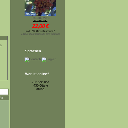
Pistacia vera
44,00EUR
22,00
€
inkl. 7% Umsatzsteuer *
zzgl.Versandkosten, hier klicken
ei
Sprachen
Wer ist online?
Zur Zeit sind
430 Gäste
online.
t: