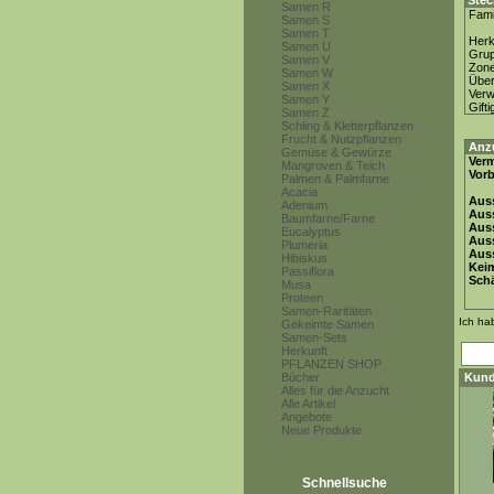
Stec
Samen R
Fami
Samen S
Samen T
Herk
Samen U
Gru
Samen V
Zon
Samen W
Über
Samen X
Ver
Samen Y
Gifti
Samen Z
Schling & Kletterpflanzen
Frucht & Nutzpflanzen
Anz
Gemüse & Gewürze
Ver
Mangroven & Teich
Vor
Palmen & Palmfarne
Acacia
Auss
Adenium
Auss
Baumfarne/Farne
Auss
Eucalyptus
Aus
Plumeria
Auss
Hibiskus
Keim
Passiflora
Schä
Musa
Proteen
Samen-Raritäten
Ich ha
Gekeimte Samen
Samen-Sets
Herkunft
PFLANZEN SHOP
Bücher
Kund
Alles für die Anzucht
Alle Artikel
Angebote
Neue Produkte
Schnellsuche