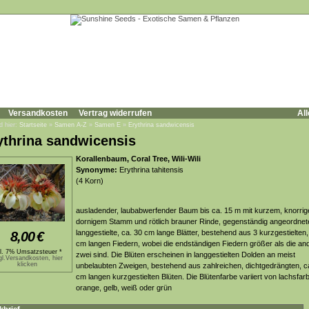
Versandkosten
Vertrag widerrufen
All
d hier:
Startseite
»
Samen A-Z
»
Samen E
»
Erythrina sandwicensis
ythrina sandwicensis
Korallenbaum, Coral Tree, Wili-Wili
Synonyme:
Erythrina tahitensis
(4 Korn)
ausladender, laubabwerfender Baum bis ca. 15 m mit kurzem, knorri
dornigem Stamm und rötlich brauner Rinde, gegenständig angeordnet
langgestielte, ca. 30 cm lange Blätter, bestehend aus 3 kurzgestielten,
8,00
€
cm langen Fiedern, wobei die endständigen Fiedern größer als die an
kl. 7% Umsatzsteuer *
zwei sind. Die Blüten erscheinen in langgestielten Dolden an meist
gl.Versandkosten, hier
klicken
unbelaubten Zweigen, bestehend aus zahlreichen, dichtgedrängten, c
cm langen kurzgestielten Blüten. Die Blütenfarbe variiert von lachsfar
orange, gelb, weiß oder grün