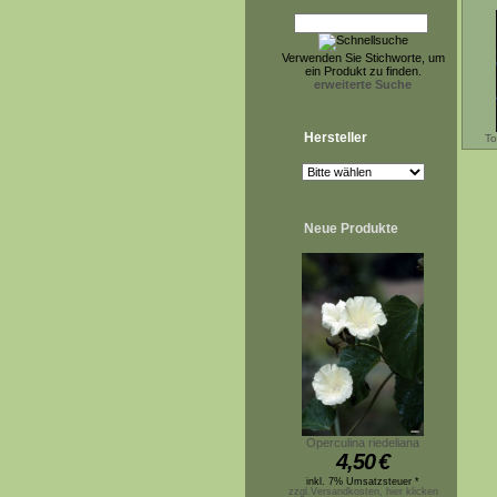
Verwenden Sie Stichworte, um
ein Produkt zu finden.
erweiterte Suche
Hersteller
To
Neue Produkte
Operculina riedeliana
4,50
€
inkl. 7% Umsatzsteuer *
zzgl.Versandkosten, hier klicken