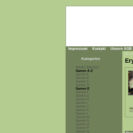
Impressum
Kontakt
Unsere AGB
Sie sin
Kategorien
Er
Wieder lieferbar!
Samen A-Z
Samen A
Samen B
Samen C
Samen D
Samen E
Samen F
Samen G
Samen H
Samen I
Samen J
in
Samen K
zz
Samen L
Samen M
Samen N
Samen O
Samen P
Samen Q