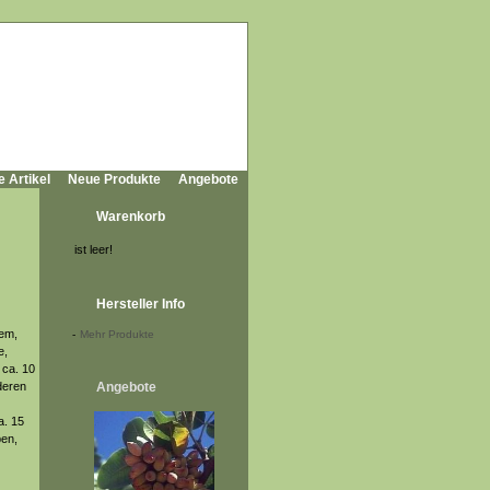
e Artikel
Neue Produkte
Angebote
Warenkorb
ist leer!
Hersteller Info
gem,
-
Mehr Produkte
e,
 ca. 10
deren
Angebote
a. 15
ben,