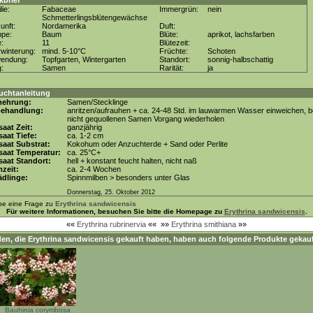
kbrief
lie:
Fabaceae
Immergrün:
nein
Schmetterlingsblütengewächse
unft:
Nordamerika
Duft:
ppe:
Baum
Blüte:
aprikot, lachsfarben
e:
11
Blütezeit:
winterung:
mind. 5-10°C
Früchte:
Schoten
wendung:
Topfgarten, Wintergarten
Standort:
sonnig-halbschattig
g:
Samen
Rarität:
ja
uchtanleitung
mehrung:
Samen/Stecklinge
behandlung:
anritzen/aufrauhen + ca. 24-48 Std. im lauwarmen Wasser einweichen, b
nicht gequollenen Samen Vorgang wiederholen
aat Zeit:
ganzjährig
aat Tiefe:
ca. 1-2 cm
aat Substrat:
Kokohum oder Anzuchterde + Sand oder Perlite
saat Temperatur:
ca. 25°C+
aat Standort:
hell + konstant feucht halten, nicht naß
zeit:
ca. 2-4 Wochen
dlinge:
Spinnmilben > besonders unter Glas
Donnerstag, 25. Oktober 2012
be eine Frage zu
Erythrina sandwicensis
Für weitere Informationen, besuchen Sie bitte die Homepage zu
Erythrina sandwicensis
.
««
Erythrina rubrinervia
««
»»
Erythrina smithiana
»»
en, die
Erythrina sandwicensis
gekauft haben, haben auch folgende Produkte gekauf
Bauhinia corymbosa