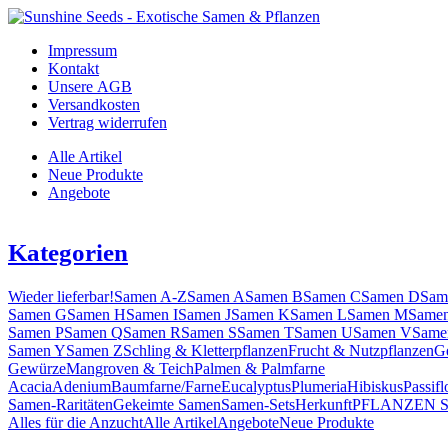
Impressum
Kontakt
Unsere AGB
Versandkosten
Vertrag widerrufen
Alle Artikel
Neue Produkte
Angebote
Kategorien
Wieder lieferbar!
Samen A-Z
Samen A
Samen B
Samen C
Samen D
Sam
Samen G
Samen H
Samen I
Samen J
Samen K
Samen L
Samen M
Same
Samen P
Samen Q
Samen R
Samen S
Samen T
Samen U
Samen V
Same
Samen Y
Samen Z
Schling & Kletterpflanzen
Frucht & Nutzpflanzen
G
Gewürze
Mangroven & Teich
Palmen & Palmfarne
Acacia
Adenium
Baumfarne/Farne
Eucalyptus
Plumeria
Hibiskus
Passifl
Samen-Raritäten
Gekeimte Samen
Samen-Sets
Herkunft
PFLANZEN 
Alles für die Anzucht
Alle Artikel
Angebote
Neue Produkte