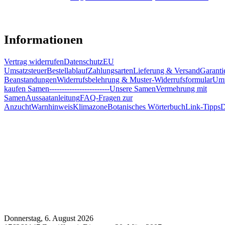
Informationen
Vertrag widerrufen
Datenschutz
EU
Umsatzsteuer
Bestellablauf
Zahlungsarten
Lieferung & Versand
Garanti
Beanstandungen
Widerrufsbelehrung & Muster-Widerrufsformular
Umw
kaufen Samen
------------------------
Unsere Samen
Vermehrung mit
Samen
Aussaatanleitung
FAQ-Fragen zur
Anzucht
Warnhinweis
Klimazone
Botanisches Wörterbuch
Link-Tipps
D
Donnerstag, 6. August 2026