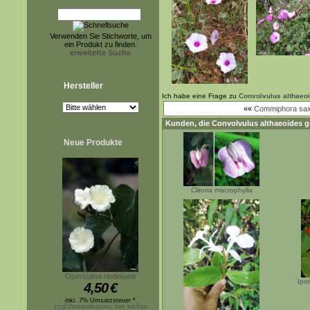
Verwenden Sie Stichworte, um
ein Produkt zu finden.
erweiterte Suche
Hersteller
Ich habe eine Frage zu
Convolvulus althaeo
««
Commiphora sax
Kunden, die
Convolvulus althaeoides
g
Neue Produkte
Clitoria macrophylla
Operculina riedeliana
Ipo
4,50
€
inkl. 7% Umsatzsteuer *
zzgl.Versandkosten, hier klicken