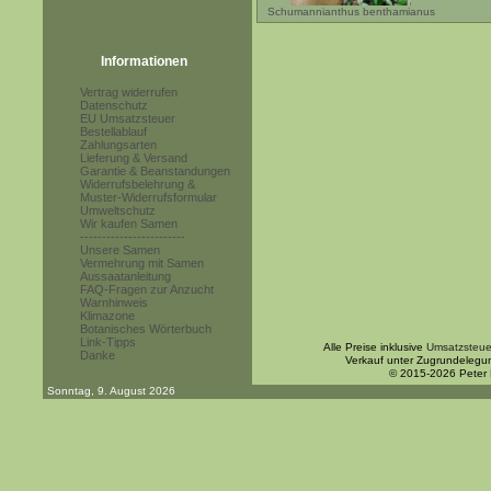
Schumannianthus benthamianus
Informationen
Vertrag widerrufen
Datenschutz
EU Umsatzsteuer
Bestellablauf
Zahlungsarten
Lieferung & Versand
Garantie & Beanstandungen
Widerrufsbelehrung &
Muster-Widerrufsformular
Umweltschutz
Wir kaufen Samen
------------------------
Unsere Samen
Vermehrung mit Samen
Aussaatanleitung
FAQ-Fragen zur Anzucht
Warnhinweis
Klimazone
Botanisches Wörterbuch
Link-Tipps
Alle Preise inklusive
Umsatzsteue
Danke
Verkauf unter Zugrundelegu
© 2015-2026 Peter
Sonntag, 9. August 2026