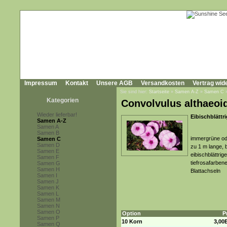
Impressum
Kontakt
Unsere AGB
Versandkosten
Vertrag wid
Sie sind hier:
Startseite
»
Samen A-Z
»
Samen C
Kategorien
Convolvulus althaeoi
Wieder lieferbar!
Eibischblättr
Samen A-Z
Samen A
Samen B
immergrüne ode
Samen C
Samen D
zu 1 m lange, 
Samen E
eibischblättrig
Samen F
tiefrosafarben
Samen G
Samen H
Blattachseln
Samen I
Samen J
Samen K
Samen L
Samen M
Samen N
Samen O
Option
P
Samen P
10 Korn
3,00
Samen Q