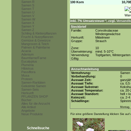
Samen R
100 Korn
10,70
Samen S
Samen T
Samen U
Samen V
Samen W
inkl. 7% Umsatzsteuer *, zzgl.
Versandko
Samen X
Samen Y
Steckbrief
Samen Z
Familie:
Convolvulaceae
Schling & Kletterpflanzen
Windengewächse
Frucht & Nutzpflanzen
Herkunft:
Mittelmeer
Gemüse & Gewürze
Gruppe:
Strauch
Mangroven & Teich
Palmen & Palmfarne
Zone:
10
Acacia
Überwinterung:
mind. 5-10°C
Adenium
Verwendung:
Topfgarten, Wintergarten
Baumfarne/Farne
Giftig:
Eucalyptus
Plumeria
Hibiskus
Anzuchtanleitung
Passiflora
Vermehrung:
Samen
Musa
Vorbehandlung:
0
Proteen
Aussaat Zeit:
ganzjäh
Samen-Raritäten
Aussaat Tiefe:
ca. 0,5
Gekeimte Samen
Aussaat Substrat:
Kokohum
Samen-Sets
Aussaat Temperatur:
ca. 20-
Herkunft
Aussaat Standort:
hell + 
PFLANZEN SHOP
Keimzeit:
ca. 2-
Bücher
Schädlinge:
Spinnmi
Alles für die Anzucht
Alle Artikel
Montag, 
Angebote
Neue Produkte
Für eine größere Darstellung klicken Sie auf 
Schnellsuche