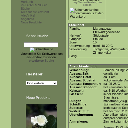
Herkunft
zzgl.Versandkosten, hier
PFLANZEN SHOP
klicken
Bücher
Alles für die Anzucht
Alle Artikel
Angebote
Neue Produkte
Steckbrief
Familie:
Marantaceae
Pfeilwurzgewächse
Herkunft:
Südostasien
Schnellsuche
Gruppe:
Staude
Zone:
10
Überwinterung:
mind. 10-20°C
Verwendung:
Topfgarten, Wintergarten
Zimmerkultur
Verwenden Sie Stichworte, um
Giftig:
ein Produkt zu finden.
erweiterte Suche
Anzuchtanleitung
Vermehrung:
Samen/Teilung/Sc
Aussaat Zeit:
ganzjährig
Hersteller
Aussaat Tiefe:
ca. 1 cm
Aussaat Substrat:
Kokohum oder Anz
Aussaat Temperatur:
ca. 25-28°C
Aussaat Standort:
hell + konstant fe
Keimzeit:
ca. 6-10 Wochen
Giessen:
in der Wachstumsp
Neue Produkte
Staunässe.
Düngen:
monatlich 0,2%ig
Schädlinge:
Spinnmilben > be
Substrat:
leicht saures Subs
Weiterkultur:
hell bei mind. 20°
Überwinterung:
Ältere Exemplare
entsprechend imme
Anmerkung:
Zimmerkultur mit 
Samstag, 13. Oktob