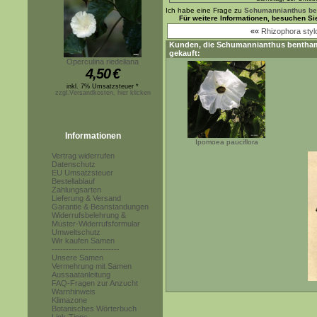
Ich habe eine Frage zu
Schumannianthus be
Für weitere Informationen, besuchen Si
««
Rhizophora styl
Kunden, die
Schumannianthus bentha
gekauft:
Operculina riedeliana
4,50
€
inkl. 7% Umsatzsteuer *
zzgl.Versandkosten, hier klicken
Informationen
Ipomoea pauciflora
Vertrag widerrufen
Datenschutz
EU Umsatzsteuer
Bestellablauf
Zahlungsarten
Lieferung & Versand
Garantie & Beanstandungen
Widerrufsbelehrung &
Muster-Widerrufsformular
Umweltschutz
Wir kaufen Samen
------------------------
Unsere Samen
Vermehrung mit Samen
Aussaatanleitung
FAQ-Fragen zur Anzucht
Warnhinweis
Klimazone
Botanisches Wörterbuch