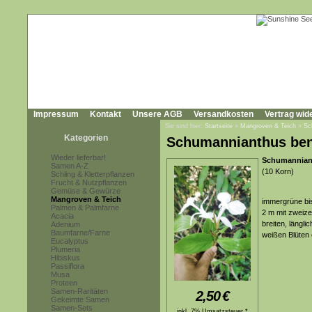
Impressum
Kontakt
Unsere AGB
Versandkosten
Vertrag wid
Sie sind hier:
Startseite
»
Mangroven & Teich
»
Sc
Kategorien
Schumannianthus be
Wieder lieferbar!
Schumannian
Samen A-Z
(10 Korn)
Schling & Kletterpflanzen
Frucht & Nutzpflanzen
Gemüse & Gewürze
Mangroven & Teich
immergrüne bis
Palmen & Palmfarne
2 m mit zweize
Acacia
breiten, längli
Adenium
Baumfarne/Farne
weißen Blüten 
Eucalyptus
Plumeria
Hibiskus
Passiflora
Musa
Proteen
Samen-Raritäten
2,50
€
Gekeimte Samen
Samen-Sets
inkl. 7% Umsatzsteuer *