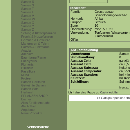
Samen R
Samen S
Steckbrief
Samen T
Familie:
Celastraceae
Samen U
Spindelbaumgewächse
Samen V
Herkunft:
Afrika
Samen W
Gruppe:
Strauch
Samen X
Zone:
10
Samen Y
Überwinterung:
mind. 5-10°C
Samen Z
Verwendung:
Topfgarten, Wintergarten
Schling & Kletterpflanzen
Zimmerkultur
Frucht & Nutzpflanzen
Giftig:
Gemüse & Gewürze
Mangroven & Teich
Palmen & Palmfarne
Anzuchtanleitung
Acacia
Vermehrung:
Samen
Adenium
Vorbehandlung:
0
Baumfarne/Farne
Aussaat Zeit:
ganzjäh
Eucalyptus
Aussaat Tiefe:
ca. 0,5
Plumeria
Aussaat Substrat:
Kokohum
Hibiskus
Aussaat Temperatur:
ca. 25
Passiflora
Aussaat Standort:
hell + 
Musa
Keimzeit:
bis Kei
Proteen
Schädlinge:
Spinnmi
Samen-Raritäten
Gekeimte Samen
Montag, 
Samen-Sets
Herkunft
Ich habe eine Frage zu
Catha edulis
PFLANZEN SHOP
««
Catalpa speciosa
«
Bücher
Alles für die Anzucht
Alle Artikel
Angebote
Neue Produkte
Schnellsuche