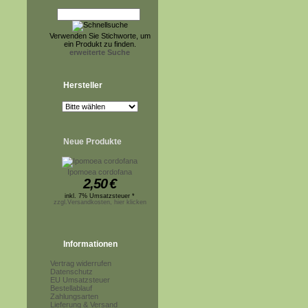
Verwenden Sie Stichworte, um
ein Produkt zu finden.
erweiterte Suche
Hersteller
Neue Produkte
Ipomoea cordofana
2,50
€
inkl. 7% Umsatzsteuer *
zzgl.Versandkosten, hier klicken
Informationen
Vertrag widerrufen
Datenschutz
EU Umsatzsteuer
Bestellablauf
Zahlungsarten
Lieferung & Versand