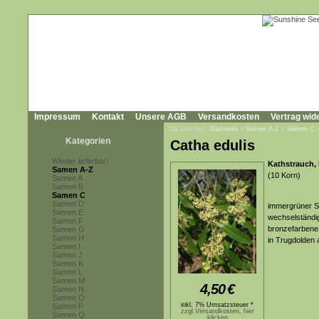
Impressum
Kontakt
Unsere AGB
Versandkosten
Vertrag wid
Sie sind hier:
Startseite
»
Samen A-Z
»
Samen C
Kategorien
Catha edulis
Wieder lieferbar!
Kathstrauch, 
Samen A-Z
(10 Korn)
Samen A
Samen B
Samen C
Samen D
immergrüner St
Samen E
wechselständig
Samen F
bronzefarbene,
Samen G
Samen H
in Trugdolden
Samen I
Samen J
Samen K
Samen L
Samen M
4,50
€
Samen N
Samen O
inkl. 7% Umsatzsteuer *
Samen P
zzgl.Versandkosten, hier
Samen Q
klicken