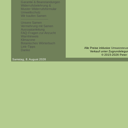
Garantie & Beanstandungen
Widerrufsbelehrung &
Muster-Widerrufsformular
Umweltschutz
Wir kaufen Samen
------------------------
Unsere Samen
Vermehrung mit Samen
Aussaatanleitung
FAQ-Fragen zur Anzucht
Warnhinweis
Klimazone
Botanisches Wörterbuch
Link-Tipps
Alle Preise inklusive
Umsatzsteue
Danke
Verkauf unter Zugrundelegu
© 2015-2026 Peter
Samstag, 8. August 2026