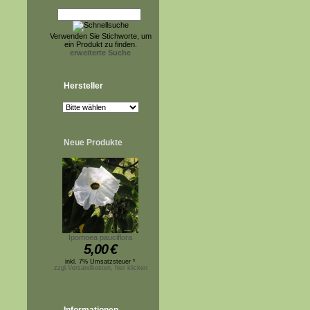
Verwenden Sie Stichworte, um
ein Produkt zu finden.
erweiterte Suche
Hersteller
Neue Produkte
Ipomoea pauciflora
5,00
€
inkl. 7% Umsatzsteuer *
zzgl.Versandkosten, hier klicken