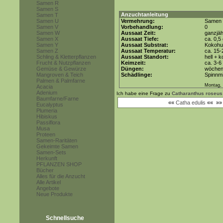
Samen R
Samen S
Anzuchtanleitung
Samen T
Samen U
Vermehrung:
Samen
Samen V
Vorbehandlung:
0
Samen W
Aussaat Zeit:
ganzjäh
Samen X
Aussaat Tiefe:
ca. 0,5
Samen Y
Aussaat Substrat:
Kokohum
Samen Z
Aussaat Temperatur:
ca. 15-
Schling & Kletterpflanzen
Aussaat Standort:
hell + 
Frucht & Nutzpflanzen
Keimzeit:
ca. 3-
Gemüse & Gewürze
Düngen:
wöchent
Mangroven & Teich
Schädlinge:
Spinnmi
Palmen & Palmfarne
Montag, 
Acacia
Adenium
Ich habe eine Frage zu
Catharanthus roseus
Baumfarne/Farne
««
Catha edulis
««
»
Eucalyptus
Plumeria
Hibiskus
Passiflora
Musa
Proteen
Samen-Raritäten
Gekeimte Samen
Samen-Sets
Herkunft
PFLANZEN SHOP
Bücher
Alles für die Anzucht
Alle Artikel
Angebote
Neue Produkte
Schnellsuche