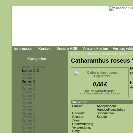
Impressum
Kontakt
Unsere AGB
Versandkosten
Vertrag wid
Sie sind hier:
Startseite
»
Samen A-Z
»
Samen C
Kategorien
Catharanthus roseus 
Wieder lieferbar!
M
Samen A-Z
(
Samen A
Samen B
Samen C
H
0,00
€
Samen D
A
Samen E
inkl. 7% Umsatzsteuer *
Samen F
zzgl.Versandkosten, hier klicken
Samen G
Samen H
Steckbrief
Samen I
Familie:
Apocynaceae
Samen J
Hundsgiftgewächse
Samen K
Herkunft:
Südamerika
Samen L
Gruppe:
Staude
Samen M
Zone:
Samen N
Überwinterung:
Samen O
Verwendung:
Samen P
Giftig:
Samen Q