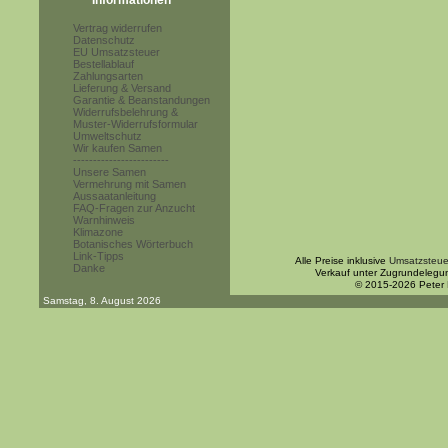
Informationen
Vertrag widerrufen
Datenschutz
EU Umsatzsteuer
Bestellablauf
Zahlungsarten
Lieferung & Versand
Garantie & Beanstandungen
Widerrufsbelehrung &
Muster-Widerrufsformular
Umweltschutz
Wir kaufen Samen
------------------------
Unsere Samen
Vermehrung mit Samen
Aussaatanleitung
FAQ-Fragen zur Anzucht
Warnhinweis
Klimazone
Botanisches Wörterbuch
Link-Tipps
Alle Preise inklusive
Umsatzsteue
Danke
Verkauf unter Zugrundelegu
© 2015-2026 Peter
Samstag, 8. August 2026