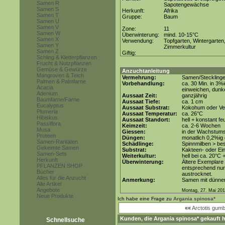
Samen R
Sapotengewächse
Samen S
Herkunft:
Afrika
Samen T
Gruppe:
Baum
Samen U
Samen V
Zone:
11
Samen W
Überwinterung:
mind. 10-15°C
Samen X
Verwendung:
Topfgarten, Wintergarten
Samen Y
Zimmerkultur
Samen Z
Giftig:
Schling & Kletterpflanzen
Frucht & Nutzpflanzen
Gemüse & Gewürze
Anzuchtanleitung
Mangroven & Teich
Vermehrung:
Samen/Steckling
Palmen & Palmfarne
Vorbehandlung:
ca. 30 Min. in 3%
Acacia
einweichen, dunke
Adenium
Aussaat Zeit:
ganzjährig
Baumfarne/Farne
Aussaat Tiefe:
ca. 1 cm
Eucalyptus
Aussaat Substrat:
Kokohum oder Ver
Plumeria
Aussaat Temperatur:
ca. 26°C
Hibiskus
Aussaat Standort:
hell + konstant fe
Passiflora
Keimzeit:
ca. 2-6 Wochen
Musa
Giessen:
in der Wachstum
Proteen
Düngen:
monatlich 0,2%ig
Samen-Raritäten
Schädlinge:
Spinnmilben > be
Gekeimte Samen
Substrat:
Kakteen- oder Ein
Samen-Sets
Weiterkultur:
hell bei ca. 20°C 
Herkunft
Überwinterung:
Ältere Exemplare
PFLANZEN SHOP
entsprechend nur 
Bücher
austrocknet.
Alles für die Anzucht
Anmerkung:
Samen mit dünner 
Alle Artikel
Angebote
Montag, 27. Mai 20
Neue Produkte
Ich habe eine Frage zu
Argania spinosa*
««
Arctotis gumbl
Kunden, die
Argania spinosa*
gekauft h
Schnellsuche