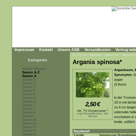
Impressum
Kontakt
Unsere AGB
Versandkosten
Vertrag wid
Sie sind hier:
Startseite
»
Samen A-Z
»
Samen A
Kategorien
Argania spinosa*
Wieder lieferbar!
Arganbaum, 
Samen A-Z
Synonyme:
Sy
Samen A
Samen B
argan
Samen C
(5 Korn)
Samen D
Samen E
Samen F
in der Trocken
Samen G
Samen H
10 m mit dicht
2,50
€
Samen I
zu 4 cm langen
Samen J
inkl. 7% Umsatzsteuer *
unterseits hell
Samen K
zzgl.Versandkosten, hier
Samen L
klicken
erscheinen in 
Samen M
breite, süßlic
Samen N
Samen O
Samen P
Steckbrief
Samen Q
Familie:
Sapotaceae Breiapfelge