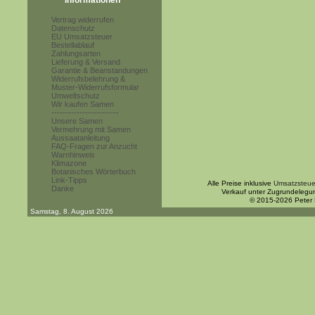
Informationen
Vertrag widerrufen
Datenschutz
EU Umsatzsteuer
Bestellablauf
Zahlungsarten
Lieferung & Versand
Garantie & Beanstandungen
Widerrufsbelehrung &
Muster-Widerrufsformular
Umweltschutz
Wir kaufen Samen
------------------------
Unsere Samen
Vermehrung mit Samen
Aussaatanleitung
FAQ-Fragen zur Anzucht
Warnhinweis
Klimazone
Botanisches Wörterbuch
Link-Tipps
Alle Preise inklusive
Umsatzsteue
Danke
Verkauf unter Zugrundelegu
© 2015-2026 Peter
Samstag, 8. August 2026