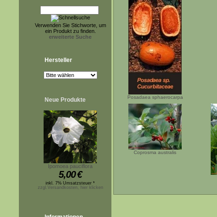
Verwenden Sie Stichworte, um
ein Produkt zu finden.
erweiterte Suche
Hersteller
Posadaea sphaerocarpa
Neue Produkte
Coprosma australis
Ipomoea pauciflora
5,00
€
inkl. 7% Umsatzsteuer *
zzgl.Versandkosten, hier klicken