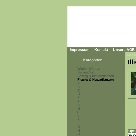
Impressum
Kontakt
Unsere AGB
Sie sin
Kategorien
Il
Wieder lieferbar!
Samen A-Z
Schling & Kletterpflanzen
Frucht & Nutzpflanzen
A
B
C
D
E
F
G
H
I
J
K
L
M
N
Opti
O
20 K