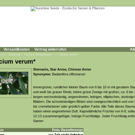
Versandkosten
Vertrag widerrufen
All
d hier:
Startseite
»
Frucht & Nutzpflanzen
»
I
»
Illicium verum*
licium verum*
Sternanis, Star Anise, Chinese Anise
Synonyme:
Badianifera officinarum
immergrüner, rundlicher kleiner Baum von 6 bis 10 m mit geradem S
und weiß bis grauer Rinde, kleine grüne Zweige mit großen, ca. 6 bis
langen wechselständig, angeordneten, ledrigen, elliptischen, dunkelg
Blättern. Die achselständigen Blüten sind zweigeschlechtlich und von
bis cremefarbener oder grünlich-gelber Farbe. Alle Teile dieses Baum
haben einen angenehmen Duft. Kapselähnliche Früchte von 6-8, selte
12-13 zusammengefügte, holzige Fruchtbälge. Jeder Fruchtbalg enthä
Samen
on
Preis
Bestellmenge
orn
zur Zeit nicht lieferbar