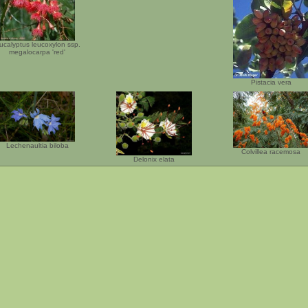
ucalyptus leucoxylon ssp.
megalocarpa 'red'
Pistacia vera
Lechenaultia biloba
Colvillea racemosa
Delonix elata