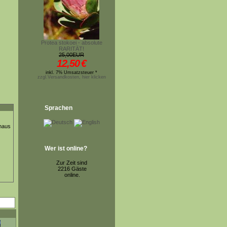
Protea stokoei - absolute
RARITÄT!
25,00EUR
12,50
€
inkl. 7% Umsatzsteuer *
zzgl.Versandkosten, hier klicken
Sprachen
thaus
Wer ist online?
Zur Zeit sind
2216 Gäste
online.