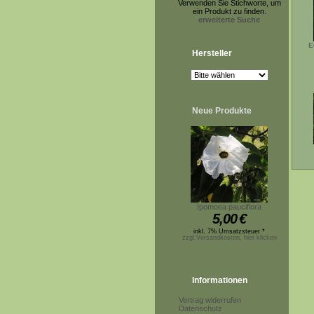
Verwenden Sie Stichworte, um
ein Produkt zu finden.
erweiterte Suche
E
Hersteller
Neue Produkte
Ipomoea pauciflora
5,00
€
inkl. 7% Umsatzsteuer *
zzgl.Versandkosten, hier klicken
Informationen
Vertrag widerrufen
Datenschutz