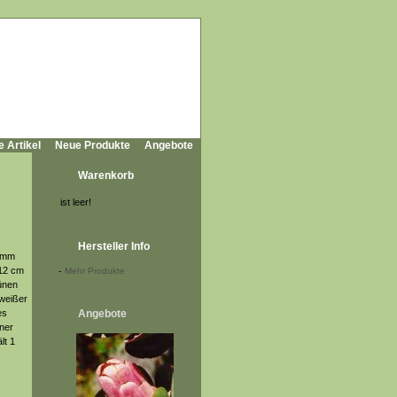
e Artikel
Neue Produkte
Angebote
Warenkorb
ist leer!
Hersteller Info
tamm
 12 cm
-
Mehr Produkte
rünen
 weißer
es
Angebote
ner
lt 1