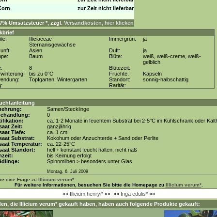
Korn
zur Zeit nicht lieferbar
. 7% Umsatzsteuer *, zzgl.
Versandkosten, hier klicken
kbrief
lie:
Illiciaceae
Immergrün:
ja
Sternanisgewächse
unft:
Asien
Duft:
ja
ppe:
Baum
Blüte:
weiß, weiß-creme, weiß-
gelblich
e:
8
Blütezeit:
winterung:
bis zu 0°C
Früchte:
Kapseln
wendung:
Topfgarten, Wintergarten
Standort:
sonnig-halbschattig
g:
Rarität:
uchtanleitung
mehrung:
Samen/Stecklinge
behandlung:
0
tifikation:
ca. 1-2 Monate in feuchtem Substrat bei 2-5°C im Kühlschrank oder Kal
aat Zeit:
ganzjährig
aat Tiefe:
ca. 1 cm
aat Substrat:
Kokohum oder Anzuchterde + Sand oder Perlite
saat Temperatur:
ca. 22-25°C
aat Standort:
hell + konstant feucht halten, nicht naß
zeit:
bis Keimung erfolgt
dlinge:
Spinnmilben > besonders unter Glas
Montag, 6. Juli 2009
be eine Frage zu
Illicium verum*
Für weitere Informationen, besuchen Sie bitte die Homepage zu
Illicium verum*
.
««
Illicium henryi*
««
»»
Inga edulis*
»»
en, die
Illicium verum*
gekauft haben, haben auch folgende Produkte gekauft: