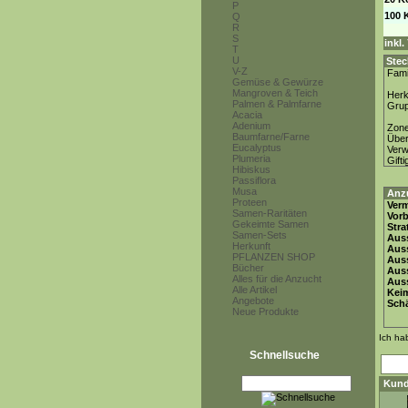
P
100 
Q
R
S
inkl
T
U
Stec
V-Z
Fami
Gemüse & Gewürze
Mangroven & Teich
Herk
Palmen & Palmfarne
Gru
Acacia
Adenium
Zon
Baumfarne/Farne
Über
Eucalyptus
Ver
Plumeria
Gifti
Hibiskus
Passiflora
Musa
Anz
Proteen
Ver
Samen-Raritäten
Vor
Gekeimte Samen
Stra
Samen-Sets
Auss
Herkunft
Auss
PFLANZEN SHOP
Auss
Bücher
Aus
Alles für die Anzucht
Auss
Alle Artikel
Keim
Angebote
Schä
Neue Produkte
Ich ha
Schnellsuche
Kund