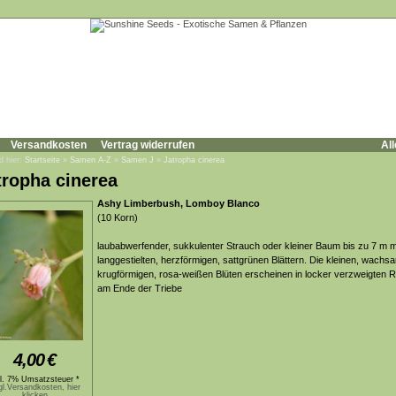
Versandkosten
Vertrag widerrufen
All
d hier:
Startseite
»
Samen A-Z
»
Samen J
»
Jatropha cinerea
tropha cinerea
Ashy Limberbush, Lomboy Blanco
(10 Korn)
laubabwerfender, sukkulenter Strauch oder kleiner Baum bis zu 7 m m
langgestielten, herzförmigen, sattgrünen Blättern. Die kleinen, wachsa
krugförmigen, rosa-weißen Blüten erscheinen in locker verzweigten 
am Ende der Triebe
4,00
€
kl. 7% Umsatzsteuer *
gl.Versandkosten, hier
klicken