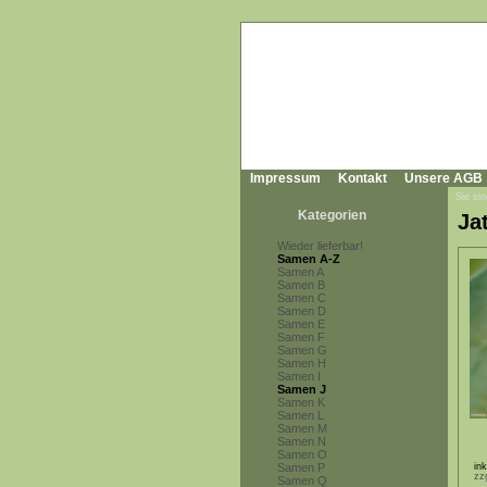
Impressum
Kontakt
Unsere AGB
Sie sin
Kategorien
Ja
Wieder lieferbar!
Samen A-Z
Samen A
Samen B
Samen C
Samen D
Samen E
Samen F
Samen G
Samen H
Samen I
Samen J
Samen K
Samen L
Samen M
Samen N
Samen O
Samen P
in
zz
Samen Q