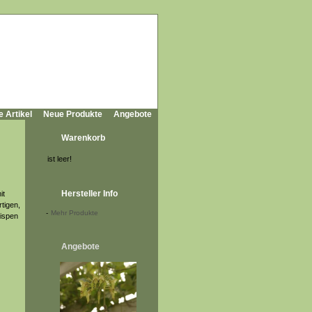
e Artikel
Neue Produkte
Angebote
Warenkorb
ist leer!
Hersteller Info
it
rtigen,
-
Mehr Produkte
Rispen
Angebote