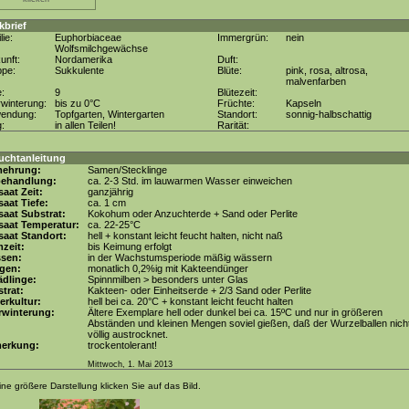
kbrief
lie:
Euphorbiaceae
Immergrün:
nein
Wolfsmilchgewächse
unft:
Nordamerika
Duft:
ppe:
Sukkulente
Blüte:
pink, rosa, altrosa,
malvenfarben
e:
9
Blütezeit:
winterung:
bis zu 0°C
Früchte:
Kapseln
wendung:
Topfgarten, Wintergarten
Standort:
sonnig-halbschattig
g:
in allen Teilen!
Rarität:
uchtanleitung
mehrung:
Samen/Stecklinge
behandlung:
ca. 2-3 Std. im lauwarmen Wasser einweichen
aat Zeit:
ganzjährig
aat Tiefe:
ca. 1 cm
aat Substrat:
Kokohum oder Anzuchterde + Sand oder Perlite
saat Temperatur:
ca. 22-25°C
aat Standort:
hell + konstant leicht feucht halten, nicht naß
zeit:
bis Keimung erfolgt
ssen:
in der Wachstumsperiode mäßig wässern
gen:
monatlich 0,2%ig mit Kakteendünger
dlinge:
Spinnmilben > besonders unter Glas
trat:
Kakteen- oder Einheitserde + 2/3 Sand oder Perlite
erkultur:
hell bei ca. 20°C + konstant leicht feucht halten
rwinterung:
Ältere Exemplare hell oder dunkel bei ca. 15ºC und nur in größeren
Abständen und kleinen Mengen soviel gießen, daß der Wurzelballen nich
völlig austrocknet.
erkung:
trockentolerant!
Mittwoch, 1. Mai 2013
ine größere Darstellung klicken Sie auf das Bild.