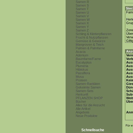
Samen R
Samen S
Stec
Samen T
Fami
Samen U
Samen V
Herk
Samen W
Gru
Samen X
Samen Y
Zon
Samen Z
Über
Schling & Kletterpflanzen
Ver
Frucht & Nutzpflanzen
Gifti
Gemüse & Gewürze
Mangroven & Teich
Palmen & Palmfarne
Anz
Acacia
Adenium
Ver
Baumfarne/Farne
Vor
Eucalyptus
Auss
Plumeria
Auss
Hibiskus
Auss
Passiflora
Aus
Musa
Auss
Proteen
Keim
Samen-Raritäten
Gie
Gekeimte Samen
Dün
Samen-Sets
Schä
Herkunft
Subs
PFLANZEN SHOP
Weit
Bücher
Übe
Alles für die Anzucht
Alle Artikel
Angebote
Anm
Neue Produkte
Für e
Schnellsuche