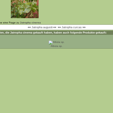
be eine Frage zu
Jatropha cinerea
««
Jatropha augustii
««
»»
Jatropha curcas
»»
en, die
Jatropha cinerea
gekauft haben, haben auch folgende Produkte gekauft:
Albizia sp.