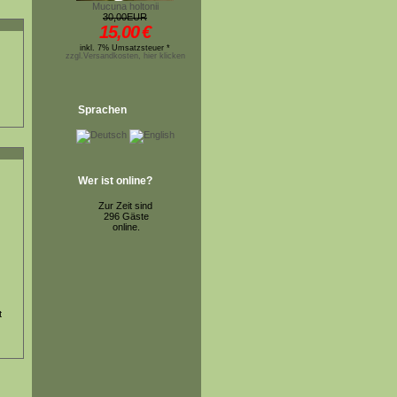
Mucuna holtonii
30,00EUR
15,00
€
inkl. 7% Umsatzsteuer *
zzgl.Versandkosten, hier klicken
Sprachen
Wer ist online?
Zur Zeit sind
296 Gäste
online.
t