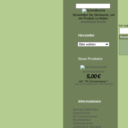
Verwenden Sie Stichworte, um
ein Produkt zu finden.
erweiterte Suche
Ich ha
Hersteller
Kund
Neue Produkte
Ipomoea jicama
5,00
€
inkl. 7% Umsatzsteuer *
zzgl.Versandkosten, hier klicken
Informationen
Vertrag widerrufen
Datenschutz
EU Umsatzsteuer
Bestellablauf
Zahlungsarten
Lieferung & Versand