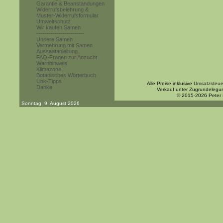
Garantie & Beanstandungen
Widerrufsbelehrung &
Muster-Widerrufsformular
Umweltschutz
Wir kaufen Samen
------------------------
Unsere Samen
Vermehrung mit Samen
Aussaatanleitung
FAQ-Fragen zur Anzucht
Warnhinweis
Klimazone
Botanisches Wörterbuch
Link-Tipps
Alle Preise inklusive
Umsatzsteue
Danke
Verkauf unter Zugrundelegu
© 2015-2026 Peter
Sonntag, 9. August 2026