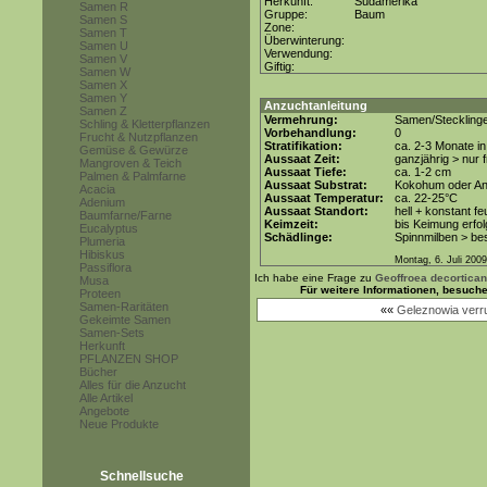
Herkunft:
Südamerika
Samen R
Gruppe:
Baum
Samen S
Zone:
Samen T
Überwinterung:
Samen U
Verwendung:
Samen V
Giftig:
Samen W
Samen X
Samen Y
Anzuchtanleitung
Samen Z
Vermehrung:
Samen/Steckling
Schling & Kletterpflanzen
Vorbehandlung:
0
Frucht & Nutzpflanzen
Stratifikation:
ca. 2-3 Monate i
Gemüse & Gewürze
Aussaat Zeit:
ganzjährig > nur
Mangroven & Teich
Aussaat Tiefe:
ca. 1-2 cm
Palmen & Palmfarne
Aussaat Substrat:
Kokohum oder Anz
Acacia
Aussaat Temperatur:
ca. 22-25°C
Adenium
Aussaat Standort:
hell + konstant fe
Baumfarne/Farne
Keimzeit:
bis Keimung erfol
Eucalyptus
Schädlinge:
Spinnmilben > be
Plumeria
Hibiskus
Montag, 6. Juli 2009
Passiflora
Ich habe eine Frage zu
Geoffroea decortican
Musa
Für weitere Informationen, besuch
Proteen
Samen-Raritäten
««
Geleznowia verr
Gekeimte Samen
Samen-Sets
Herkunft
PFLANZEN SHOP
Bücher
Alles für die Anzucht
Alle Artikel
Angebote
Neue Produkte
Schnellsuche