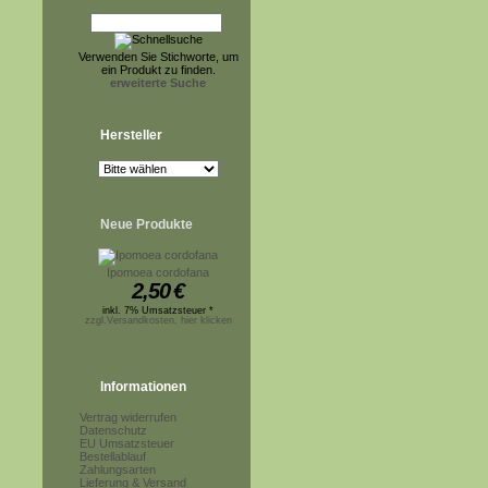
Verwenden Sie Stichworte, um
ein Produkt zu finden.
erweiterte Suche
Hersteller
Neue Produkte
Ipomoea cordofana
2,50
€
inkl. 7% Umsatzsteuer *
zzgl.Versandkosten, hier klicken
Informationen
Vertrag widerrufen
Datenschutz
EU Umsatzsteuer
Bestellablauf
Zahlungsarten
Lieferung & Versand