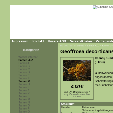
Impressum
Kontakt
Unsere AGB
Versandkosten
Vertrag wid
Sie sind hier:
Startseite
»
Samen A-Z
»
Samen G
Kategorien
Geoffroea decortican
Wieder lieferbar!
Chanar, Kumba
Samen A-Z
(5 Korn)
Samen A
Samen B
Samen C
Samen D
laubabwerfende
Samen E
angeordneten, l
Samen F
Schmetterlings
Samen G
Samen H
meist unbelaub
4,00
€
Samen I
Samen J
inkl. 7% Umsatzsteuer *
Samen K
zzgl.Versandkosten, hier
Samen L
klicken
Samen M
Samen N
Steckbrief
Samen O
Familie:
Fabaceae
Samen P
Schmetterlingsblütenge
Samen Q