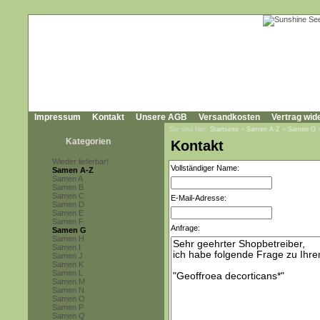
Impressum
Kontakt
Unsere AGB
Versandkosten
Vertrag wid
Sie sind hier:
Startseite
»
Samen A-Z
»
Samen G
Kategorien
Kontakt
Wieder lieferbar!
Vollständiger Name:
Samen A-Z
Samen A
Samen B
Samen C
E-Mail-Adresse:
Samen D
Samen E
Samen F
Anfrage:
Samen G
Samen H
Samen I
Samen J
Samen K
Samen L
Samen M
Samen N
Samen O
Samen P
Samen Q