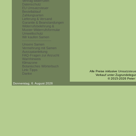
Vertrag widerrufen
Datenschutz
EU Umsatzsteuer
Bestellablauf
Zahlungsarten
Lieferung & Versand
Garantie & Beanstandungen
Widerrufsbelehrung &
Muster-Widerrufsformular
Umweltschutz
Wir kaufen Samen
------------------------
Unsere Samen
Vermehrung mit Samen
Aussaatanleitung
FAQ-Fragen zur Anzucht
Warnhinweis
Klimazone
Botanisches Wörterbuch
Link-Tipps
Alle Preise inklusive
Umsatzsteue
Danke
Verkauf unter Zugrundelegu
© 2015-2026 Peter
Donnerstag, 6. August 2026