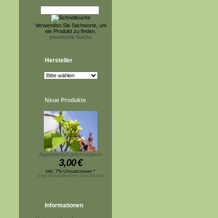
Verwenden Sie Stichworte, um
ein Produkt zu finden.
erweiterte Suche
Hersteller
Neue Produkte
Aganonerion polymorphum
3,00
€
inkl. 7% Umsatzsteuer *
zzgl.Versandkosten, hier klicken
Informationen