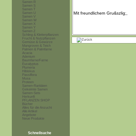
Samen R
Samen S
Samen T
Samen U
Samen V
Samen W
Samen X
Samen Y
Samen Z
Schling & Kletterpflanzen
Frucht & Nutzpflanzen
Gemüse & Gewürze
Mangroven & Teich
Palmen & Palmfarne
Acacia
Adenium
Baumfarne/Farne
Eucalyptus
Plumeria
Hibiskus
Passiflora
Musa
Proteen
Samen-Raritäten
Gekeimte Samen
Samen-Sets
Herkunft
PFLANZEN SHOP
Bücher
Alles für die Anzucht
Alle Artikel
Angebote
Neue Produkte
Schnellsuche