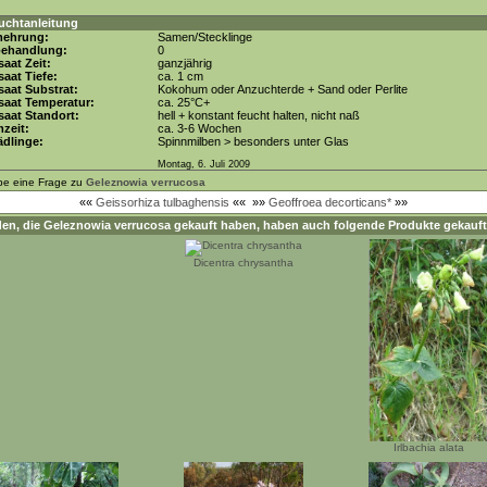
uchtanleitung
mehrung:
Samen/Stecklinge
behandlung:
0
aat Zeit:
ganzjährig
aat Tiefe:
ca. 1 cm
aat Substrat:
Kokohum oder Anzuchterde + Sand oder Perlite
saat Temperatur:
ca. 25°C+
aat Standort:
hell + konstant feucht halten, nicht naß
zeit:
ca. 3-6 Wochen
dlinge:
Spinnmilben > besonders unter Glas
Montag, 6. Juli 2009
be eine Frage zu
Geleznowia verrucosa
««
Geissorhiza tulbaghensis
««
»»
Geoffroea decorticans*
»»
en, die
Geleznowia verrucosa
gekauft haben, haben auch folgende Produkte gekauft
Dicentra chrysantha
Irlbachia alata