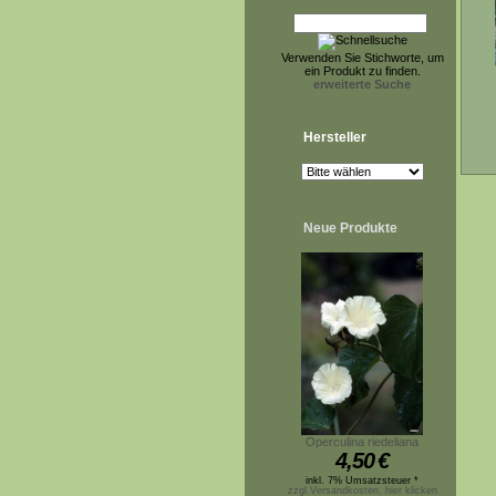
Verwenden Sie Stichworte, um
ein Produkt zu finden.
erweiterte Suche
Hersteller
Neue Produkte
Operculina riedeliana
4,50
€
inkl. 7% Umsatzsteuer *
zzgl.Versandkosten, hier klicken