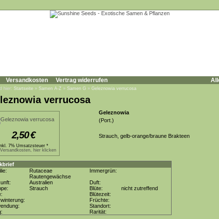
Versandkosten
Vertrag widerrufen
All
d hier:
Startseite
»
Samen A-Z
»
Samen G
»
Geleznowia verrucosa
leznowia verrucosa
Geleznowia
(Port.)
2,50
€
Strauch, gelb-orange/braune Brakteen
inkl. 7% Umsatzsteuer *
.Versandkosten, hier klicken
kbrief
lie:
Rutaceae
Immergrün:
Rautengewächse
unft:
Australien
Duft:
ppe:
Strauch
Blüte:
nicht zutreffend
e:
Blütezeit:
winterung:
Früchte:
wendung:
Standort:
g:
Rarität: