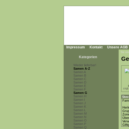
Impressum
Kontakt
Unsere AGB
Sie sin
Kategorien
Ge
Wieder lieferbar!
Samen A-Z
Samen A
Samen B
Samen C
Samen D
Samen E
zzgl
Samen F
Samen G
Samen H
Stec
Samen I
Fami
Samen J
Samen K
Herk
Samen L
Gru
Samen M
Zon
Samen N
Über
Samen O
Ver
Samen P
Gifti
Samen Q