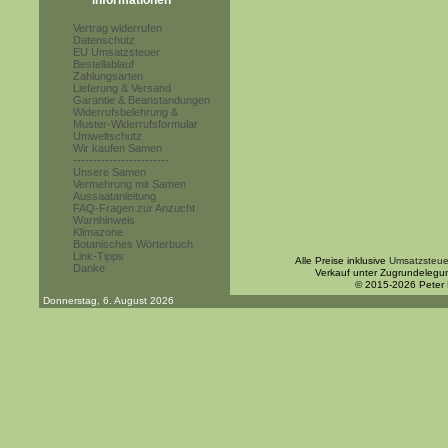
Informationen
Vertrag widerrufen
Datenschutz
EU Umsatzsteuer
Bestellablauf
Zahlungsarten
Lieferung & Versand
Garantie & Beanstandungen
Widerrufsbelehrung &
Muster-Widerrufsformular
Umweltschutz
Wir kaufen Samen
------------------------
Unsere Samen
Vermehrung mit Samen
Aussaatanleitung
FAQ-Fragen zur Anzucht
Warnhinweis
Klimazone
Botanisches Wörterbuch
Link-Tipps
Alle Preise inklusive
Umsatzsteue
Danke
Verkauf unter Zugrundelegu
© 2015-2026 Peter
Donnerstag, 6. August 2026