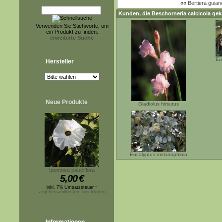
««
Bertiera guian
Kunden, die
Beschorneria calcicola
geka
Verwenden Sie Stichworte, um
ein Produkt zu finden.
erweiterte Suche
Eu
Hersteller
Neue Produkte
Gladiolus hirsutus
Eucalyptus melanophloia
Ipomoea pauciflora
5,00
€
inkl. 7% Umsatzsteuer *
zzgl.Versandkosten, hier klicken