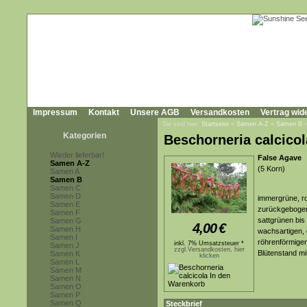
Impressum
Kontakt
Unsere AGB
Versandkosten
Vertrag wid
Sie sind hier:
Startseite
»
Samen A-Z
»
Samen B
Kategorien
Beschorneria calcicol
Wieder lieferbar!
False Agave
Samen A-Z
(5 Korn)
Samen A
Samen B
Samen C
Samen D
immergrüne, ro
Samen E
zurückgebogene
Samen F
sattgrünen bis
Samen G
4,00
€
Samen H
wachsartigen, g
Samen I
röhrenförmigen
inkl. 7% Umsatzsteuer *
Samen J
zzgl.Versandkosten, hier
Blütenstand mi
Samen K
klicken
Samen L
Samen M
Samen N
Samen O
Samen P
Samen Q
Steckbrief