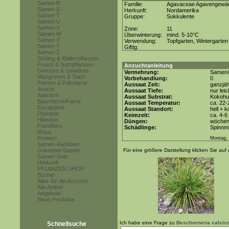
Samen R
Familie:
Agavaceae Agavengewä
Samen S
Herkunft:
Nordamerika
Samen T
Gruppe:
Sukkulente
Samen U
Samen V
Zone:
11
Samen W
Überwinterung:
mind. 5-10°C
Samen X
Verwendung:
Topfgarten, Wintergarten
Samen Y
Giftig:
Samen Z
Schling & Kletterpflanzen
Frucht & Nutzpflanzen
Anzuchtanleitung
Gemüse & Gewürze
Vermehrung:
Samen/
Mangroven & Teich
Vorbehandlung:
0
Palmen & Palmfarne
Aussaat Zeit:
ganzjäh
Acacia
Aussaat Tiefe:
nur lei
Adenium
Aussaat Substrat:
Kokohum
Baumfarne/Farne
Aussaat Temperatur:
ca. 22-
Eucalyptus
Aussaat Standort:
hell + 
Plumeria
Keimzeit:
ca. 4-
Hibiskus
Düngen:
wöchent
Passiflora
Schädlinge:
Spinnmi
Musa
Proteen
Montag, 
Samen-Raritäten
Gekeimte Samen
Für eine größere Darstellung klicken Sie auf 
Samen-Sets
Herkunft
PFLANZEN SHOP
Bücher
Alles für die Anzucht
Alle Artikel
Angebote
Neue Produkte
Ich habe eine Frage zu
Beschorneria calcic
Schnellsuche