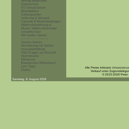
Vertrag widerrufen
Datenschutz
EU Umsatzsteuer
Bestellablauf
Zahlungsarten
Lieferung & Versand
Garantie & Beanstandungen
Widerrufsbelehrung &
Muster-Widerrufsformular
Umweltschutz
Wir kaufen Samen
------------------------
Unsere Samen
Vermehrung mit Samen
Aussaatanleitung
FAQ-Fragen zur Anzucht
Warnhinweis
Klimazone
Botanisches Wörterbuch
Link-Tipps
Alle Preise inklusive
Umsatzsteue
Danke
Verkauf unter Zugrundelegu
© 2015-2026 Peter
Samstag, 8. August 2026