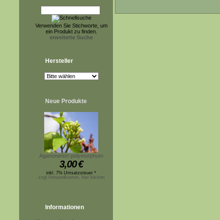
Verwenden Sie Stichworte, um
ein Produkt zu finden.
erweiterte Suche
Hersteller
Neue Produkte
Aganonerion polymorphum
3,00
€
inkl. 7% Umsatzsteuer *
zzgl.Versandkosten, hier klicken
Informationen