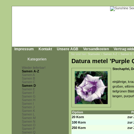
Impressum
Kontakt
Unsere AGB
Versandkosten
Vertrag wid
Sie sind hier:
Startseite
»
Samen A-Z
»
Samen D
Kategorien
Datura metel 'Purple 
Wieder lieferbar!
Stechapfel, D
Samen A-Z
Samen A
Samen B
einjährige, kr
Samen C
Samen D
großen, eiförmi
Samen E
tiefgrünen Blät
Samen F
langen, purpur
Samen G
Samen H
Samen I
Samen J
Samen K
Option
P
Samen L
20 Korn
zur 
Samen M
Samen N
100 Korn
zur 
Samen O
250 Korn
zur 
Samen P
Samen Q