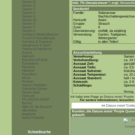
Samen R
inkl. 7% Umsatzsteuer *, zzgl.
Versandko
Samen S
Steckbrief
Samen T
Samen U
Familie:
Solanaceae
Samen V
Nachtschattengewächse
Samen W
Herkunft:
Asien
Samen X
Gruppe:
Strauch
Samen Y
Zone:
6
Samen Z
Überwinterung:
entfällt, da einjährig
Schling & Kletterpflanzen
Verwendung:
Garten, Topfgarten,
Frucht & Nutzpflanzen
Wintergarten
Gemüse & Gewürze
Giftig:
in allen Teilen!
Mangroven & Teich
Palmen & Palmfarne
Acacia
Anzuchtanleitung
Adenium
Vermehrung:
Samen
Baumfarne/Farne
Vorbehandlung:
ca. 24 
Eucalyptus
Aussaat Zeit:
ganzjäh
Plumeria
Aussaat Tiefe:
ca. 0,5
Hibiskus
Aussaat Substrat:
Kokohum
Passiflora
Aussaat Temperatur:
ca. 22-
Musa
Aussaat Standort:
hell + 
Proteen
Keimzeit:
ca. 2-
Samen-Raritäten
Schädlinge:
Spinnmi
Gekeimte Samen
Montag, 
Samen-Sets
Herkunft
Ich habe eine Frage zu
Datura metel 'Purple
PFLANZEN SHOP
Für weitere Informationen, besuchen
Bücher
««
Datura metel 'Gold
Alles für die Anzucht
Alle Artikel
Kunden, die
Datura metel 'Purple Quee
Angebote
gekauft:
Neue Produkte
Cortade
Schnellsuche