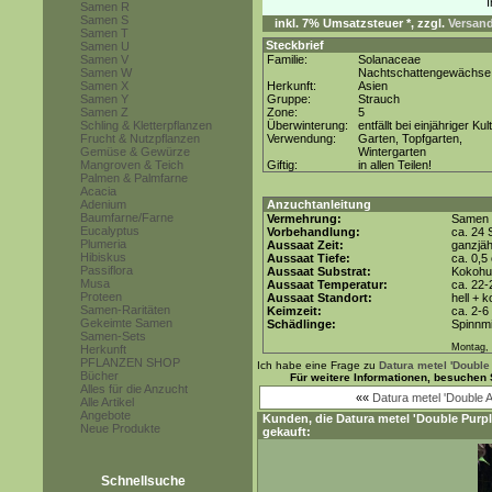
Samen R
Samen S
inkl. 7% Umsatzsteuer *, zzgl.
Versand
Samen T
Steckbrief
Samen U
Samen V
Familie:
Solanaceae
Samen W
Nachtschattengewächse
Samen X
Herkunft:
Asien
Samen Y
Gruppe:
Strauch
Samen Z
Zone:
5
Schling & Kletterpflanzen
Überwinterung:
entfällt bei einjähriger Kul
Frucht & Nutzpflanzen
Verwendung:
Garten, Topfgarten,
Gemüse & Gewürze
Wintergarten
Mangroven & Teich
Giftig:
in allen Teilen!
Palmen & Palmfarne
Acacia
Adenium
Anzuchtanleitung
Baumfarne/Farne
Vermehrung:
Samen
Eucalyptus
Vorbehandlung:
ca. 24 
Plumeria
Aussaat Zeit:
ganzjäh
Hibiskus
Aussaat Tiefe:
ca. 0,5
Passiflora
Aussaat Substrat:
Kokohum
Musa
Aussaat Temperatur:
ca. 22-
Proteen
Aussaat Standort:
hell + 
Samen-Raritäten
Keimzeit:
ca. 2-
Gekeimte Samen
Schädlinge:
Spinnmi
Samen-Sets
Montag, 
Herkunft
PFLANZEN SHOP
Ich habe eine Frage zu
Datura metel 'Double
Bücher
Für weitere Informationen, besuchen 
Alles für die Anzucht
««
Datura metel 'Double A
Alle Artikel
Angebote
Kunden, die
Datura metel 'Double Purpl
Neue Produkte
gekauft:
Schnellsuche