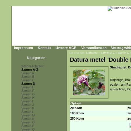
Impressum
Kontakt
Unsere AGB
Versandkosten
Vertrag wid
Sie sind hier:
Startseite
»
Samen A-Z
»
Samen D
Kategorien
Datura metel 'Double 
Wieder lieferbar!
Stechapfel, D
Samen A-Z
Samen A
Samen B
einjährige, kr
Samen C
Samen D
ovalen, am Ran
Samen E
aufrechten, tr
Samen F
Samen G
Samen H
Samen I
Option
Samen J
20 Korn
zu
Samen K
Samen L
100 Korn
zu
Samen M
250 Korn
zu
Samen N
Samen O
Samen P
Samen Q