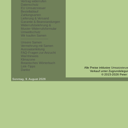
Vertrag widerrufen
Datenschutz
EU Umsatzsteuer
Bestellablauf
Zahlungsarten
Lieferung & Versand
Garantie & Beanstandungen
Widerrufsbelehrung &
Muster-Widerrufsformular
Umweltschutz
Wir kaufen Samen
------------------------
Unsere Samen
Vermehrung mit Samen
Aussaatanleitung
FAQ-Fragen zur Anzucht
Warnhinweis
Klimazone
Botanisches Wörterbuch
Link-Tipps
Alle Preise inklusive
Umsatzsteue
Danke
Verkauf unter Zugrundelegu
© 2015-2026 Peter
Sonntag, 9. August 2026