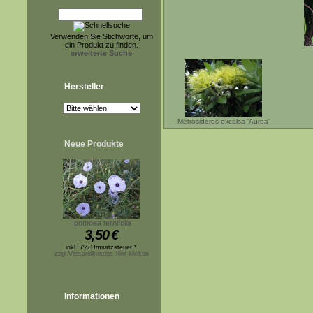
Verwenden Sie Stichworte, um
ein Produkt zu finden.
erweiterte Suche
Hersteller
Metrosideros excelsa 'Aurea'
Neue Produkte
Ipomoea ternifolia
3,50
€
inkl. 7% Umsatzsteuer *
zzgl.Versandkosten, hier klicken
Informationen