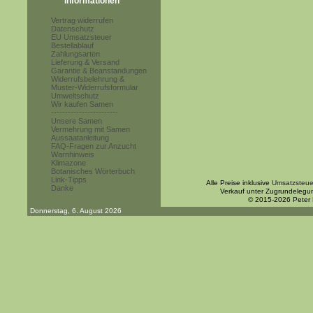
Informationen
Vertrag widerrufen
Datenschutz
EU Umsatzsteuer
Bestellablauf
Zahlungsarten
Lieferung & Versand
Garantie & Beanstandungen
Widerrufsbelehrung &
Muster-Widerrufsformular
Umweltschutz
Wir kaufen Samen
------------------------
Unsere Samen
Vermehrung mit Samen
Aussaatanleitung
FAQ-Fragen zur Anzucht
Warnhinweis
Klimazone
Botanisches Wörterbuch
Link-Tipps
Alle Preise inklusive
Umsatzsteue
Danke
Verkauf unter Zugrundelegu
© 2015-2026 Peter
Donnerstag, 6. August 2026