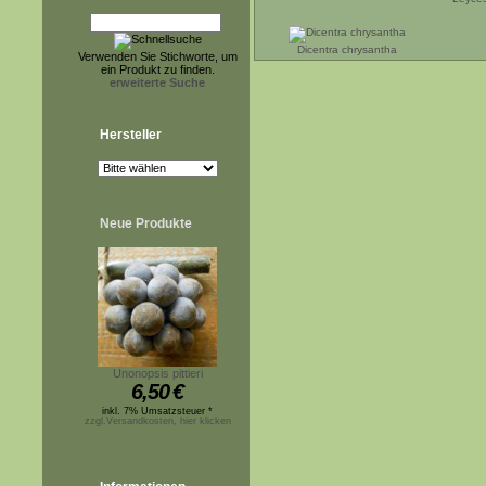
Dicentra chrysantha
Verwenden Sie Stichworte, um
ein Produkt zu finden.
erweiterte Suche
Hersteller
Neue Produkte
Unonopsis pittieri
6,50
€
inkl. 7% Umsatzsteuer *
zzgl.Versandkosten, hier klicken