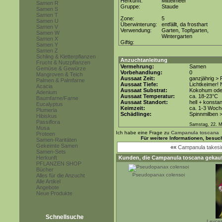
Herkunft:
Mittelmeer
Samen R
Gruppe:
Staude
Samen S
Samen T
Zone:
5
Samen U
Überwinterung:
entfällt, da frosthart
Samen V
Verwendung:
Garten, Topfgarten,
Samen W
Wintergarten
Samen X
Giftig:
Samen Y
Samen Z
Schling & Kletterpflanzen
Anzuchtanleitung
Frucht & Nutzpflanzen
Vermehrung:
Samen
Gemüse & Gewürze
Vorbehandlung:
0
Mangroven & Teich
Aussaat Zeit:
ganzjährig > 
Palmen & Palmfarne
Aussaat Tiefe:
Lichtkeimer! 
Acacia
Aussaat Substrat:
Kokohum oder
Adenium
Aussaat Temperatur:
ca. 18-23°C
Baumfarne/Farne
Aussaat Standort:
hell + konstan
Eucalyptus
Keimzeit:
ca. 1-3 Woch
Plumeria
Schädlinge:
Spinnmilben 
Hibiskus
Passiflora
Samstag, 22. M
Musa
Ich habe eine Frage zu
Campanula toscana
Proteen
Für weitere Informationen, besuc
Samen-Raritäten
Gekeimte Samen
««
Campanula takes
Samen-Sets
Herkunft
Kunden, die
Campanula toscana
gekauf
PFLANZEN SHOP
Bücher
Pseudopanax colensoi
Alles für die Anzucht
Alle Artikel
Angebote
Neue Produkte
Schnellsuche
Leyces