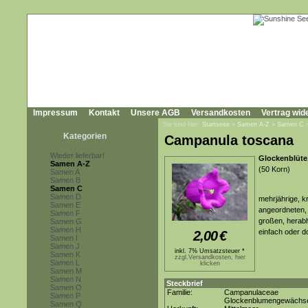
Impressum
Kontakt
Unsere AGB
Versandkosten
Vertrag wid
Sie sind hier:
Startseite
»
Samen A-Z
»
Samen C
Kategorien
Campanula toscana
Wieder lieferbar!
Glockenblüte,
Samen A-Z
(50 Korn)
Samen A
Samen B
Samen C
Samen D
mehrjährige, k
Samen E
angeordneten, 
Samen F
großen, herabh
Samen G
Samen H
einfach oder d
2,00
€
Samen I
Samen J
inkl. 7% Umsatzsteuer *
Samen K
zzgl.Versandkosten, hier
Samen L
klicken
Samen M
Samen N
Steckbrief
Samen O
Familie:
Campanulaceae
Samen P
Glockenblumengewächs
Samen Q