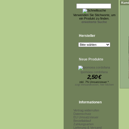
Kund
Verwenden Sie Stichworte, um
ein Produkt zu finden.
erweiterte Suche
Hersteller
Neue Produkte
Ipomoea cordofana
2,50
€
inkl. 7% Umsatzsteuer *
zzgl.Versandkosten, hier klicken
Informationen
Vertrag widerrufen
Datenschutz
EU Umsatzsteuer
Bestellablauf
Zahlungsarten
Lieferung & Versand