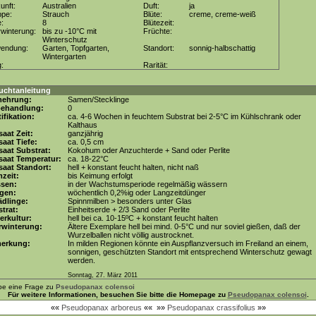
unft:
Australien
Duft:
ja
ppe:
Strauch
Blüte:
creme, creme-weiß
e:
8
Blütezeit:
winterung:
bis zu -10°C mit
Früchte:
Winterschutz
wendung:
Garten, Topfgarten,
Standort:
sonnig-halbschattig
Wintergarten
g:
Rarität:
uchtanleitung
mehrung:
Samen/Stecklinge
behandlung:
0
tifikation:
ca. 4-6 Wochen in feuchtem Substrat bei 2-5°C im Kühlschrank oder
Kalthaus
aat Zeit:
ganzjährig
aat Tiefe:
ca. 0,5 cm
aat Substrat:
Kokohum oder Anzuchterde + Sand oder Perlite
saat Temperatur:
ca. 18-22°C
aat Standort:
hell + konstant feucht halten, nicht naß
zeit:
bis Keimung erfolgt
ssen:
in der Wachstumsperiode regelmäßig wässern
gen:
wöchentlich 0,2%ig oder Langzeitdünger
dlinge:
Spinnmilben > besonders unter Glas
trat:
Einheitserde + 2/3 Sand oder Perlite
erkultur:
hell bei ca. 10-15ºC + konstant feucht halten
rwinterung:
Ältere Exemplare hell bei mind. 0-5°C und nur soviel gießen, daß der
Wurzelballen nicht völlig austrocknet.
erkung:
In milden Regionen könnte ein Auspflanzversuch im Freiland an einem,
sonnigen, geschützten Standort mit entsprechend Winterschutz gewagt
werden.
Sonntag, 27. März 2011
be eine Frage zu
Pseudopanax colensoi
Für weitere Informationen, besuchen Sie bitte die Homepage zu
Pseudopanax colensoi
.
««
Pseudopanax arboreus
««
»»
Pseudopanax crassifolius
»»