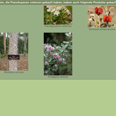
en, die
Pseudopanax colensoi
gekauft haben, haben auch folgende Produkte gekauf
Pachypodium sofiense
Isotropis atropurpurea
Bombax anceps
Podalyria sericea