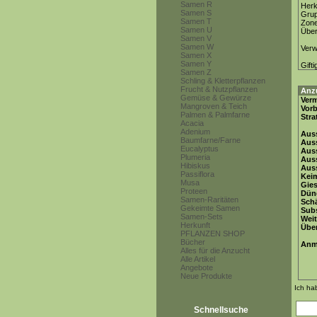
Samen R
Herk
Samen S
Gru
Samen T
Zon
Samen U
Über
Samen V
Samen W
Ver
Samen X
Samen Y
Gifti
Samen Z
Schling & Kletterpflanzen
Frucht & Nutzpflanzen
Anz
Gemüse & Gewürze
Ver
Mangroven & Teich
Vor
Palmen & Palmfarne
Stra
Acacia
Adenium
Auss
Baumfarne/Farne
Auss
Eucalyptus
Auss
Plumeria
Aus
Hibiskus
Auss
Passiflora
Keim
Musa
Gie
Proteen
Dün
Samen-Raritäten
Schä
Gekeimte Samen
Subs
Samen-Sets
Weit
Herkunft
Übe
PFLANZEN SHOP
Bücher
Anm
Alles für die Anzucht
Alle Artikel
Angebote
Neue Produkte
Ich ha
Schnellsuche