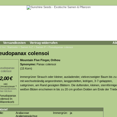
Versandkosten
Vertrag widerrufen
All
d hier:
Startseite
»
Samen A-Z
»
Samen P
»
Pseudopanax colensoi
eudopanax colensoi
Mountain Five Finger, Orihou
Synonyme:
Panax colensoi
(15 Korn)
immergrüner Strauch oder kleiner, ausladender, vielverzweigter Baum bis zu
2,00
€
mit wechselständig angeordneten, langgestielten, ledrigen, 3-7-gelappten,
inkl.
sattgrünen, am Rand gesägten Blättern. Die duftenden, kleinen, sternförmige
Umsatzsteuer *
.Versandkosten,
weißen Blüten erscheinen in bis zu 20 cm großen Dolden am Ende der Trieb
hier klicken
kbrief
lie:
Araliaceae
Immergrün:
ja
Araliengewächse