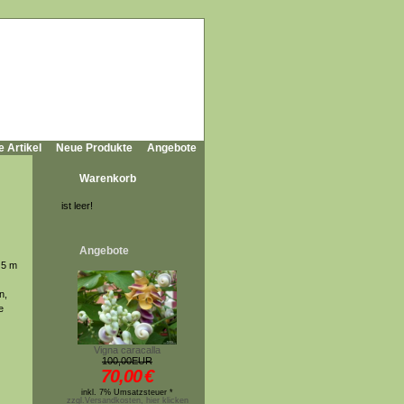
e Artikel
Neue Produkte
Angebote
Warenkorb
ist leer!
Angebote
 5 m
n,
e
Vigna caracalla
100,00EUR
70,00
€
inkl. 7% Umsatzsteuer *
zzgl.Versandkosten, hier klicken