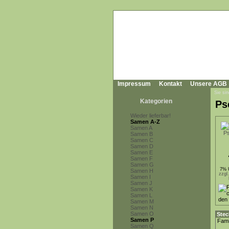
Impressum
Kontakt
Unsere AGB
Sie sin
Kategorien
Ps
Wieder lieferbar!
Samen A-Z
Samen A
Samen B
Samen C
Samen D
Samen E
Samen F
Samen G
7% 
Samen H
zzgl
Samen I
Samen J
Samen K
Samen L
Samen M
Samen N
Samen O
Stec
Samen P
Fami
Samen Q