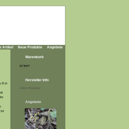
e Artikel
Neue Produkte
Angebote
Warenkorb
ist leer!
Hersteller Info
zu 8 m
-
Mehr Produkte
nd
 Im
Angebote
n.
rze