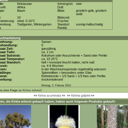
kbrief
lie:
Kirkiaceae
Immergrün:
nein
unft:
Afrika
Duft:
ppe:
Baum
Blüte:
grünlich-gelb, grünlich-
weiß
e:
10
Blütezeit:
winterung:
mind. 5-10°C
Früchte:
wendung:
Topfgarten, Wintergarten
Standort:
sonnig-halbschattig
g:
Rarität:
uchtanleitung
mehrung:
Samen
behandlung:
0
aat Zeit:
ganzjährig
aat Tiefe:
ca. 1 cm
aat Substrat:
Kokohum oder Anzuchterde + Sand oder Perlite
saat Temperatur:
ca. 22-25°C
aat Standort:
hell + konstant feucht halten, nicht naß
zeit:
ca. 4-6 Wochen
ssen:
in der Wachstumsperiode regelmäßig wässern
dlinge:
Spinnmilben > besonders unter Glas
trat:
Einheitserde + 1/3 Sand + 1/3 Kies oder Perlite
erkung:
trockentolerant!
Montag, 3. Februar 2014
be eine Frage zu
Kirkia wilmsii
««
Kirkia acuminata
««
»»
Kleinia galpinii
»»
en, die
Kirkia wilmsii
gekauft haben, haben auch folgende Produkte gekauft: