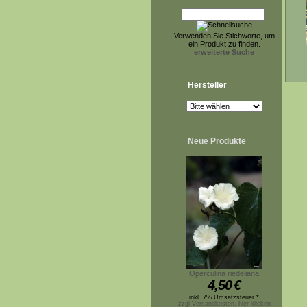
Verwenden Sie Stichworte, um
ein Produkt zu finden.
erweiterte Suche
Hersteller
Neue Produkte
Operculina riedeliana
4,50
€
inkl. 7% Umsatzsteuer *
zzgl.Versandkosten, hier klicken