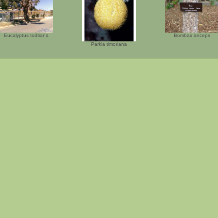
Eucalyptus todtiana
Bombax anceps
Parkia timoriana