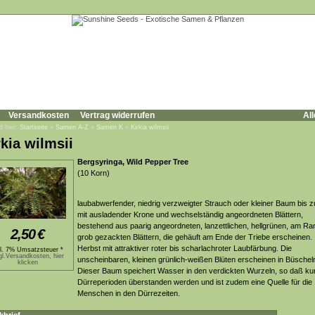
Versandkosten
Vertrag widerrufen
All
d hier:
Startseite
»
Samen A-Z
»
Samen K
»
Kirkia wilmsii
rkia wilmsii
Bergsyringa, Wild Pepper Tree
(10 Korn)
laubabwerfender, niedrig verzweigter Strauch oder kleiner Baum bis 
mit ausladender Krone und wechselständig angeordneten Blättern,
bestehend aus paarig angeordneten, lanzettlichen, hellgrünen, am Ra
2,50
€
grob gezackten Blättern, die gehäuft am Ende der Triebe erscheinen.
Herbst mit attraktiver roter bis scharlachroter Laubfärbung. Die
kl. 7% Umsatzsteuer *
gl.Versandkosten, hier
unscheinbaren, kleinen grünlich-weißen Blüten erscheinen in Büschel
klicken
Dieser Baum speichert Wasser in den verdickten Wurzeln, so daß ku
Dürreperioden überstanden werden und ist zudem eine Quelle für die
Menschen in den Dürrezeiten.