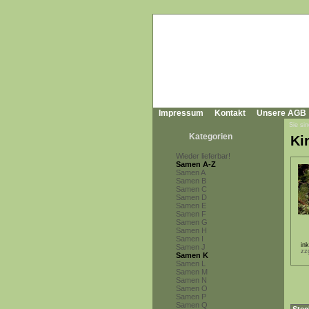
Impressum
Kontakt
Unsere AGB
Sie sin
Kategorien
Ki
Wieder lieferbar!
Samen A-Z
Samen A
Samen B
Samen C
Samen D
Samen E
Samen F
Samen G
Samen H
Samen I
in
Samen J
zz
Samen K
Samen L
Samen M
Samen N
Samen O
Samen P
Samen Q