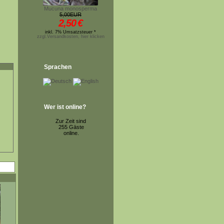
Mucuna monosperma
5,00EUR
2,50
€
inkl. 7% Umsatzsteuer *
zzgl.Versandkosten, hier klicken
Sprachen
Wer ist online?
Zur Zeit sind
255 Gäste
online.