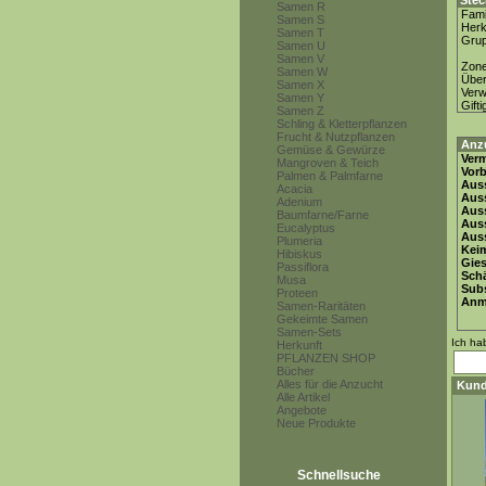
Stec
Samen R
Fami
Samen S
Herk
Samen T
Gru
Samen U
Samen V
Zon
Samen W
Über
Samen X
Ver
Samen Y
Gifti
Samen Z
Schling & Kletterpflanzen
Frucht & Nutzpflanzen
Anz
Gemüse & Gewürze
Ver
Mangroven & Teich
Vor
Palmen & Palmfarne
Auss
Acacia
Auss
Adenium
Auss
Baumfarne/Farne
Aus
Eucalyptus
Auss
Plumeria
Keim
Hibiskus
Gie
Passiflora
Schä
Musa
Subs
Proteen
Anm
Samen-Raritäten
Gekeimte Samen
Samen-Sets
Ich ha
Herkunft
PFLANZEN SHOP
Bücher
Alles für die Anzucht
Kund
Alle Artikel
Angebote
Neue Produkte
Schnellsuche