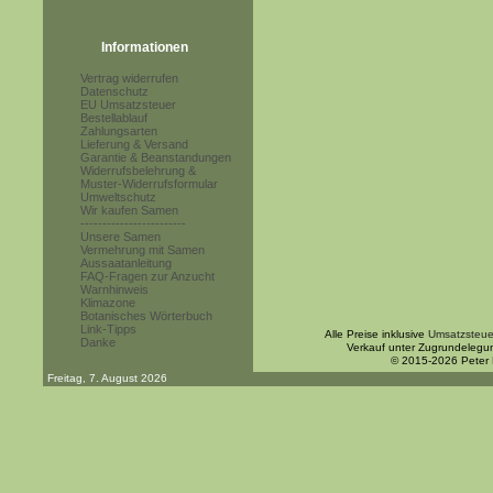
Informationen
Vertrag widerrufen
Datenschutz
EU Umsatzsteuer
Bestellablauf
Zahlungsarten
Lieferung & Versand
Garantie & Beanstandungen
Widerrufsbelehrung &
Muster-Widerrufsformular
Umweltschutz
Wir kaufen Samen
------------------------
Unsere Samen
Vermehrung mit Samen
Aussaatanleitung
FAQ-Fragen zur Anzucht
Warnhinweis
Klimazone
Botanisches Wörterbuch
Link-Tipps
Alle Preise inklusive
Umsatzsteue
Danke
Verkauf unter Zugrundelegu
© 2015-2026 Peter
Freitag, 7. August 2026