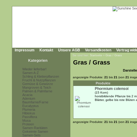
Impressum
Kontakt
Unsere AGB
Versandkosten
Vertrag wid
Sie sind hier:
Startseite
»
Gras / Grass
Kategorien
Gras / Grass
Wieder lieferbar!
Darstell
Samen A-Z
Schling & Kletterpflanzen
angezeigte Produkte:
21
bis
21
(von
21
insg
Frucht & Nutzpflanzen
Produkte
Gemüse & Gewürze
Mangroven & Teich
Phormium colensoi
Palmen & Palmfarne
(15 Korn)
Acacia
horstbildende Pflanze bis 2 m,
Adenium
Blätter, gelbe bis rote Blüte
Baumfarne/Farne
Eucalyptus
Plumeria
Hibiskus
Passiflora
Musa
angezeigte Produkte:
21
bis
21
(von
21
insg
Proteen
Samen-Raritäten
Gekeimte Samen
Samen-Sets