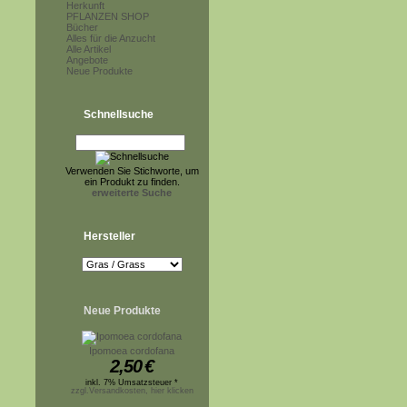
Herkunft
PFLANZEN SHOP
Bücher
Alles für die Anzucht
Alle Artikel
Angebote
Neue Produkte
Schnellsuche
Verwenden Sie Stichworte, um
ein Produkt zu finden.
erweiterte Suche
Hersteller
Neue Produkte
Ipomoea cordofana
2,50
€
inkl. 7% Umsatzsteuer *
zzgl.Versandkosten, hier klicken