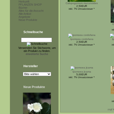
Herkunft
Calopogonium mucunoides
PFLANZEN SHOP
2,50EUR
Bücher
inkl. 7% Umsatzsteuer *
Alles für die Anzucht
Alle Artikel
Angebote
Neue Produkte
O
in
Schnellsuche
Ipomoea cordofana
I
2,50EUR
inkl. 7% Umsatzsteuer *
in
Verwenden Sie Stichworte, um
ein Produkt zu finden.
erweiterte Suche
Hersteller
Ipomoea jicama
5,00EUR
inkl. 7% Umsatzsteuer *
Neue Produkte
in
zzgl.V