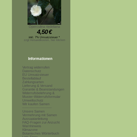
Operculina riedeliana
4,50
€
inkl. 7% Umsatzsteuer *
zzgl.Versandkosten, hier klicken
Informationen
Vertrag widerrufen
Datenschutz
EU Umsatzsteuer
Bestellablauf
Zahlungsarten
Lieferung & Versand
Garantie & Beanstandungen
Widerrufsbelehrung &
Muster-Widerrufsformular
Umweltschutz
Wir kaufen Samen
------------------------
Unsere Samen
Vermehrung mit Samen
Aussaatanleitung
FAQ-Fragen zur Anzucht
Warnhinweis
Klimazone
Botanisches Wörterbuch