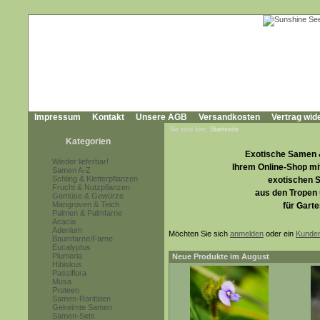
Impressum
Kontakt
Unsere AGB
Versandkosten
Vertrag wid
Sie sind hier:
Startseite
Kategorien
Exotische Samen 
Wieder lieferbar!
Ihrem Online-Shop mit
Samen A-Z
Schling & Kletterpflanzen
exotischen S
Frucht & Nutzpflanzen
aus den Tropen 
Gemüse & Gewürze
Mangroven & Teich
für Garte
Palmen & Palmfarne
Acacia
Adenium
Möchten Sie sich
anmelden
oder ein
Kunde
Baumfarne/Farne
Eucalyptus
Plumeria
Neue Produkte im August
Hibiskus
Passiflora
Musa
Proteen
Samen-Raritäten
Gekeimte Samen
Samen-Sets