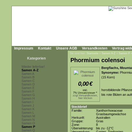
Impressum
Kontakt
Unsere AGB
Versandkosten
Vertrag wid
Sie sind hier:
Startseite
»
Samen A-Z
»
Samen P
Kategorien
Phormium colensoi
Wieder lieferbar!
Bergflachs, Mountai
Samen A-Z
Synonyme:
Phormiu
Samen A
Samen B
(15 Korn)
Samen C
0,00
€
Samen D
Samen E
horstbildende Pflanze 
inkl.
Samen F
7% Umsatzsteuer *
bis rote Blüten an au
Samen G
zzgl.Versandkosten,
Samen H
hier klicken
Samen I
Samen J
Steckbrief
Samen K
Familie:
Xanthorrhoeaceae
Samen L
Grasbaumgewächse
Samen M
Herkunft:
Australien
Samen N
Gruppe:
Gras
Samen O
Zone:
8
Samen P
Überwinterung:
bis zu -12°C
Samen Q
Verwendung:
Garten, Topfgarten,