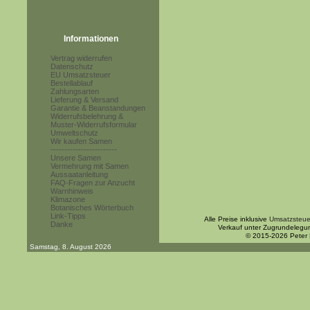
Informationen
Vertrag widerrufen
Datenschutz
EU Umsatzsteuer
Bestellablauf
Zahlungsarten
Lieferung & Versand
Garantie & Beanstandungen
Widerrufsbelehrung &
Muster-Widerrufsformular
Umweltschutz
Wir kaufen Samen
------------------------
Unsere Samen
Vermehrung mit Samen
Aussaatanleitung
FAQ-Fragen zur Anzucht
Warnhinweis
Klimazone
Botanisches Wörterbuch
Link-Tipps
Alle Preise inklusive
Umsatzsteue
Danke
Verkauf unter Zugrundelegu
© 2015-2026 Peter
Samstag, 8. August 2026