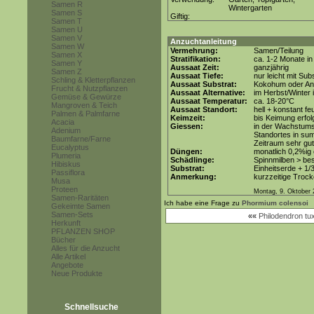
Samen R
Wintergarten
Samen S
Giftig:
Samen T
Samen U
Samen V
Anzuchtanleitung
Samen W
Vermehrung:
Samen/Teilung
Samen X
Stratifikation:
ca. 1-2 Monate in
Samen Y
Aussaat Zeit:
ganzjährig
Samen Z
Aussaat Tiefe:
nur leicht mit Su
Schling & Kletterpflanzen
Aussaat Substrat:
Kokohum oder Anz
Frucht & Nutzpflanzen
Aussaat Alternative:
im Herbst/Winter 
Gemüse & Gewürze
Aussaat Temperatur:
ca. 18-20°C
Mangroven & Teich
Aussaat Standort:
hell + konstant fe
Palmen & Palmfarne
Keimzeit:
bis Keimung erfol
Acacia
Giessen:
in der Wachstumsp
Adenium
Standortes in su
Baumfarne/Farne
Zeitraum sehr gut
Eucalyptus
Düngen:
monatlich 0,2%ig
Plumeria
Schädlinge:
Spinnmilben > be
Hibiskus
Substrat:
Einheitserde + 1/3
Passiflora
Anmerkung:
kurzzeitige Trock
Musa
Proteen
Montag, 9. Oktober 
Samen-Raritäten
Ich habe eine Frage zu
Phormium colensoi
Gekeimte Samen
Samen-Sets
««
Philodendron tux
Herkunft
PFLANZEN SHOP
Bücher
Alles für die Anzucht
Alle Artikel
Angebote
Neue Produkte
Schnellsuche