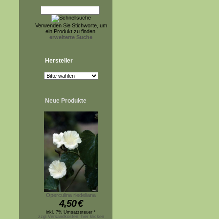
Verwenden Sie Stichworte, um
ein Produkt zu finden.
erweiterte Suche
Hersteller
Neue Produkte
Operculina riedeliana
4,50
€
inkl. 7% Umsatzsteuer *
zzgl.Versandkosten, hier klicken