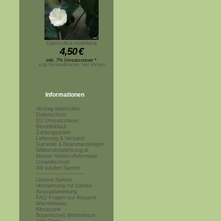
Operculina riedeliana
4,50
€
inkl. 7% Umsatzsteuer *
zzgl.Versandkosten, hier klicken
Informationen
Vertrag widerrufen
Datenschutz
EU Umsatzsteuer
Bestellablauf
Zahlungsarten
Lieferung & Versand
Garantie & Beanstandungen
Widerrufsbelehrung &
Muster-Widerrufsformular
Umweltschutz
Wir kaufen Samen
------------------------
Unsere Samen
Vermehrung mit Samen
Aussaatanleitung
FAQ-Fragen zur Anzucht
Warnhinweis
Klimazone
Botanisches Wörterbuch