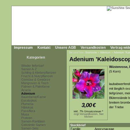
Impressum
Kontakt
Unsere AGB
Versandkosten
Vertrag wid
Sie sind hier:
Startseite
»
Adenium
»
Adenium 'Kal
Kategorien
Adenium 'Kaleidosco
Wieder lieferbar!
Wüstenrose, 
Samen A-Z
(5 Korn)
Schling & Kletterpflanzen
Frucht & Nutzpflanzen
Gemüse & Gewürze
Mangroven & Teich
laubabwerfende
Palmen & Palmfarne
mit länglich ov
Acacia
tiefgrünen, mei
Adenium
Baumfarne/Farne
Blütenstände b
Eucalyptus
breitem brombe
3,00
€
Plumeria
der Triebe
Hibiskus
Passiflora
inkl. 7% Umsatzsteuer *
Musa
zzgl.Versandkosten, hier
klicken
Proteen
Samen-Raritäten
Gekeimte Samen
Steckbrief
Samen-Sets
Familie:
Apocynaceae