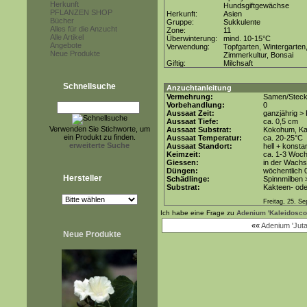
Herkunft
Hundsgiftgewächse
PFLANZEN SHOP
Herkunft:
Asien
Bücher
Gruppe:
Sukkulente
Alles für die Anzucht
Zone:
11
Alle Artikel
Überwinterung:
mind. 10-15°C
Angebote
Verwendung:
Topfgarten, Wintergarten
Neue Produkte
Zimmerkultur, Bonsai
Giftig:
Milchsaft
Schnellsuche
Anzuchtanleitung
Vermehrung:
Samen/Steckl
Vorbehandlung:
0
Aussaat Zeit:
ganzjährig >
Aussaat Tiefe:
ca. 0,5 cm
Verwenden Sie Stichworte, um
Aussaat Substrat:
Kokohum, Kak
ein Produkt zu finden.
Aussaat Temperatur:
ca. 20-25°C
erweiterte Suche
Aussaat Standort:
hell + konsta
Keimzeit:
ca. 1-3 Woc
Giessen:
in der Wach
Düngen:
wöchentlich 
Hersteller
Schädlinge:
Spinnmilben 
Substrat:
Kakteen- oder
Freitag, 25. S
Ich habe eine Frage zu
Adenium 'Kaleidosco
««
Adenium 'Jut
Neue Produkte