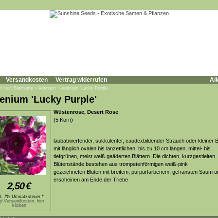
Versandkosten
Vertrag widerrufen
All
d hier:
Startseite
»
Adenium
»
Adenium 'Lucky Purple'
enium 'Lucky Purple'
Wüstenrose, Desert Rose
(5 Korn)
laubabwerfender, sukkulenter, caudexbildender Strauch oder kleiner
mit länglich ovalen bis lanzettlichen, bis zu 10 cm langen, mittel- bis
tiefgrünen, meist weiß geäderten Blättern. Die dichten, kurzgestielten
Blütenstände bestehen aus trompetenförmigen weiß-pink
gezeichneten Blüten mit breitem, purpurfarbenem, gefransten Saum u
erscheinen am Ende der Triebe
2,50
€
kl. 7% Umsatzsteuer *
gl.Versandkosten, hier
klicken