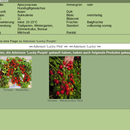
kbrief
lie:
Apocynaceae
Immergrün:
nein
Hundsgiftgewächse
unft:
Asien
Duft:
ppe:
Sukkulente
Blüte:
mehrfarbig
e:
11
Blütezeit:
winterung:
mind. 10-15°C
Früchte:
Balgfrüchte
wendung:
Topfgarten, Wintergarten,
Standort:
vollsonnig-sonnig
Zimmerkultur, Bonsai
g:
Milchsaft
Rarität:
be eine Frage zu
Adenium 'Lucky Purple'
««
Adenium 'Lucky Pink'
««
»»
Adenium 'Lucky'
»»
en, die
Adenium 'Lucky Purple'
gekauft haben, haben auch folgende Produkte gekau
Tomate - Maskotka
Tomate - Window Box Red