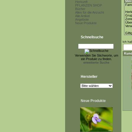
Stec
Herkunft
Fami
PFLANZEN SHOP
Bücher
Herk
Alles für die Anzucht
Gru
Alle Artikel
Zon
Angebote
Über
Neue Produkte
Ver
Gifti
Schnellsuche
Ich ha
Kund
Verwenden Sie Stichworte, um
ein Produkt zu finden.
erweiterte Suche
Hersteller
Neue Produkte