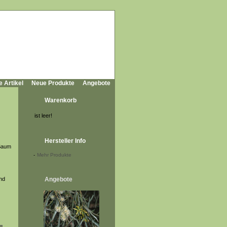
e Artikel
Neue Produkte
Angebote
Warenkorb
ist leer!
Hersteller Info
 Baum
-
Mehr Produkte
nd
Angebote