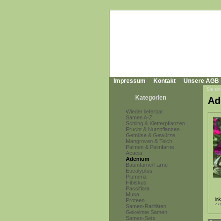
Impressum
Kontakt
Unsere AGB
Sie sin
Kategorien
Ad
Wieder lieferbar!
Samen A-Z
Schling & Kletterpflanzen
Frucht & Nutzpflanzen
Gemüse & Gewürze
Mangroven & Teich
Palmen & Palmfarne
Acacia
Adenium
Baumfarne/Farne
Eucalyptus
Plumeria
Hibiskus
Passiflora
Musa
in
Proteen
zz
Samen-Raritäten
Gekeimte Samen
Samen-Sets