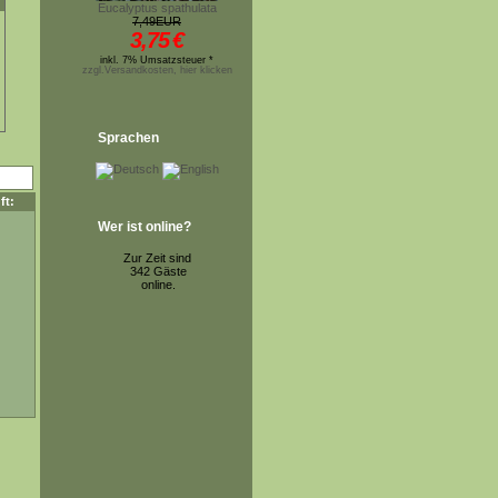
Eucalyptus spathulata
7,49EUR
3,75
€
inkl. 7% Umsatzsteuer *
zzgl.Versandkosten, hier klicken
Sprachen
ft:
Wer ist online?
Zur Zeit sind
342 Gäste
online.