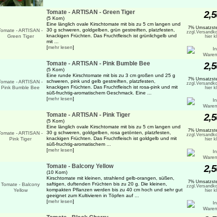
Tomate - ARTISAN - Green Tiger
2,5
(5 Korn)
Eine länglich ovale Kirschtomate mit bis zu 5 cm langen und
7% Umsatzste
30 g schweren, goldgelben, grün gestreiften, platzfesten,
zzgl.Versandko
knackigen Früchten. Das Fruchtfleisch ist grünlichgelb und
hier k
mit ...
[
mehr lesen
]
Tomate - ARTISAN - Pink Bumble Bee
2,5
(5 Korn)
Eine runde Kirschtomate mit bis zu 3 cm großen und 25 g
7% Umsatzste
schweren, pink und gelb gestreiften, platzfesten,
zzgl.Versandko
knackigen Früchten. Das Fruchtfleisch ist rosa-pink und mit
hier k
süß-fruchtig-aromatischem Geschmack. Eine ...
[
mehr lesen
]
Tomate - ARTISAN - Pink Tiger
2,5
(5 Korn)
Eine länglich ovale Kirschtomate mit bis zu 5 cm langen und
7% Umsatzste
30 g schweren, goldgelben, rosa getönten, platzfesten,
zzgl.Versandko
knackigen Früchten. Das Fruchtfleisch ist goldgelb und mit
hier k
süß-fruchtig-aromatischem ...
[
mehr lesen
]
Tomate - Balcony Yellow
2,5
(10 Korn)
Kirschtomate mit kleinen, strahlend gelb-orangen, süßen,
7% Umsatzste
saftigen, duftenden Früchten bis zu 20 g. Die kleinen,
zzgl.Versandko
kompakten Pflanzen werden bis zu 40 cm hoch und sehr gut
hier k
geeignet zum Kultivieren in Töpfen auf ...
[
mehr lesen
]