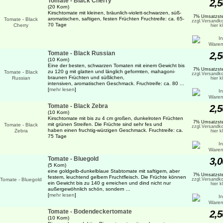
Tomate - Black Cherry
2,5
(20 Korn)
Kirschtomate mit kleinen, bräunlich-violett-schwarzen, süß-
7% Umsatzste
aromatischen, saftigen, festen Früchten Fruchtreife: ca. 65-
zzgl.Versandko
70 Tage
hier k
Tomate - Black Russian
2,5
(10 Korn)
Eine der besten, schwarzen Tomaten mit einem Gewicht bis
7% Umsatzste
zu 120 g mit glatten und länglich geformten, mahagoni-
zzgl.Versandko
braunen Früchten und süßlichen,
hier k
intensiven, aromatischen Geschmack. Fruchtreife: ca. 80 ...
[
mehr lesen
]
Tomate - Black Zebra
2,5
(10 Korn)
Kirschtomate mit bis zu 4 cm großen, dunkelroten Früchten
7% Umsatzste
mit grünen Streifen. Die Früchte sind sehr fes und
zzgl.Versandko
haben einen fruchtig-würzigen Geschmack. Fruchtreife: ca.
hier k
75 Tage
Tomate - Bluegold
3,0
(5 Korn)
eine goldgelb-dunkelblaue Stabtomate mit saftigem, aber
7% Umsatzste
festem, leuchtend gelbem Fruchtfleisch. Die Früchte können
zzgl.Versandko
ein Gewicht bis zu 140 g erreichen und dind nicht nur
hier k
außergewöhnlich schön, sondern ...
[
mehr lesen
]
Tomate - Bodendeckertomate
2,5
(10 Korn)