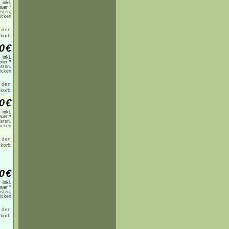
inkl.
uer *
sten,
licken
0
€
inkl.
uer *
sten,
licken
0
€
inkl.
uer *
sten,
licken
0
€
inkl.
uer *
sten,
licken