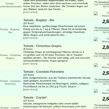
Diese sehr produktive Rispentomate mit ovalen, roten,
7% Umsatzste
süßen Früchten, sollen sehr dicht wachsen und innerhalb
zzgl.Versandko
kurzer Zeit den Boden bedecken. Die Tomaten liegen auf
hier k
den Blättern wodurch das Faulen ...
[
mehr lesen
]
Tomate - Bogatyr - Bio
2,5
(10 Korn)
Eine mittelfrühe, großfruchtige Fleischtomate mit einem
7% Umsatzste
Ertrag von bis zu 7 kg je Pflanze. Diese Art ist beständig
zzgl.Versandko
gegen Temperaturschwankungen, schattige Standorte,
hier k
Wind, Regen und somit ideal für den ...
[
mehr lesen
]
Tomate - Christmas Grapes
2,5
(5 Korn)
Christmas Grape ist reichtragende Pflanze mit bis zu 3
7% Umsatzste
cm großen und 10-20 roten Früchten, die in Trauben
zzgl.Versandko
gebildet werden. Die Früchte sind saftig, süß und und sehr
hier k
schmackhaftem Aroma. Super geeignet ...
[
mehr lesen
]
Tomate - Costoluto Fiorentino
2,5
(10 Korn)
Eine ausgezeichnete, aus der Toskana stammende robuste,
7% Umsatzste
stark gerippte, leuchtend rote,
zzgl.Versandko
flachrunde Fleischtomate mit fleischigem, süßem, saftigem
hier k
Fruchtfleisch mit bis zu 250 g je Frucht. Ideal in ...
[
mehr lesen
]
Tomate - Coyote*
2,5
(10 Korn)
robuste, ertragreiche hellgelbe oder creme-weiße
7% Umsatzste
Kirschtomate mit frischem, süßem Geschmack und einer
zzgl.Versandko