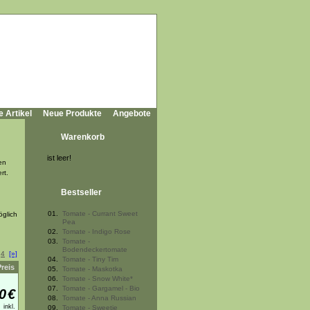
e Artikel
Neue Produkte
Angebote
Warenkorb
ist leer!
en
rt.
Bestseller
01.
Tomate - Currant Sweet
öglich
Pea
02.
Tomate - Indigo Rose
03.
Tomate -
Bodendeckertomate
4
[»]
04.
Tomate - Tiny Tim
Preis
05.
Tomate - Maskotka
06.
Tomate - Snow White*
07.
Tomate - Gargamel - Bio
0
€
08.
Tomate - Anna Russian
inkl.
09.
Tomate - Sweetie