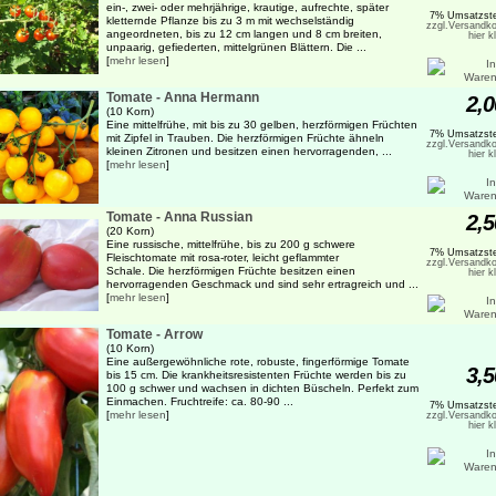
ein-, zwei- oder mehrjährige, krautige, aufrechte, später
7% Umsatzste
kletternde Pflanze bis zu 3 m mit wechselständig
zzgl.Versandko
angeordneten, bis zu 12 cm langen und 8 cm breiten,
hier k
unpaarig, gefiederten, mittelgrünen Blättern. Die ...
[
mehr lesen
]
Tomate - Anna Hermann
2,0
(10 Korn)
Eine mittelfrühe, mit bis zu 30 gelben, herzförmigen Früchten
7% Umsatzste
mit Zipfel in Trauben. Die herzförmigen Früchte ähneln
zzgl.Versandko
kleinen Zitronen und besitzen einen hervorragenden, ...
hier k
[
mehr lesen
]
Tomate - Anna Russian
2,5
(20 Korn)
Eine russische, mittelfrühe, bis zu 200 g schwere
7% Umsatzste
Fleischtomate mit rosa-roter, leicht geflammter
zzgl.Versandko
Schale. Die herzförmigen Früchte besitzen einen
hier k
hervorragenden Geschmack und sind sehr ertragreich und ...
[
mehr lesen
]
Tomate - Arrow
(10 Korn)
Eine außergewöhnliche rote, robuste, fingerförmige Tomate
3,5
bis 15 cm. Die krankheitsresistenten Früchte werden bis zu
100 g schwer und wachsen in dichten Büscheln. Perfekt zum
Einmachen. Fruchtreife: ca. 80-90 ...
7% Umsatzste
[
mehr lesen
]
zzgl.Versandko
hier k