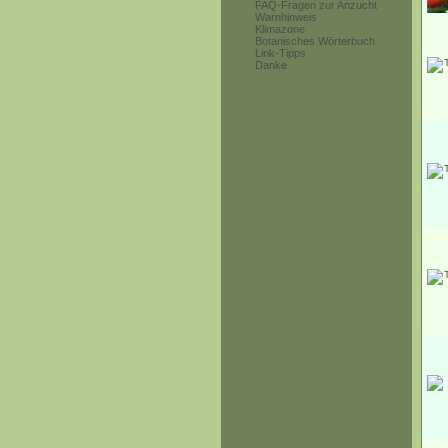
FAQ-Fragen zur Anzucht
Warnhinweis
Klimazone
Botanisches Wörterbuch
Link-Tipps
Danke