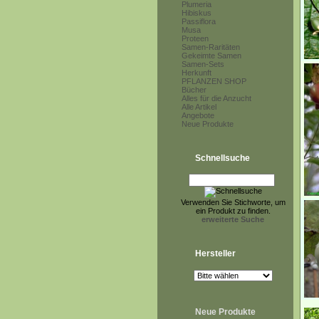
Plumeria
Hibiskus
Passiflora
Musa
Proteen
Samen-Raritäten
Gekeimte Samen
Samen-Sets
Herkunft
PFLANZEN SHOP
Bücher
Alles für die Anzucht
Alle Artikel
Angebote
Neue Produkte
Schnellsuche
Verwenden Sie Stichworte, um
ein Produkt zu finden.
erweiterte Suche
Hersteller
Neue Produkte