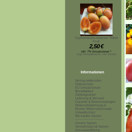
Cyphomandra betacea 'Yellow
Fruit'
2,50
€
inkl. 7% Umsatzsteuer *
zzgl.Versandkosten, hier klicken
Informationen
Vertrag widerrufen
Datenschutz
EU Umsatzsteuer
Bestellablauf
Zahlungsarten
Lieferung & Versand
Garantie & Beanstandungen
Widerrufsbelehrung &
Muster-Widerrufsformular
Umweltschutz
Wir kaufen Samen
------------------------
Unsere Samen
Vermehrung mit Samen
Aussaatanleitung