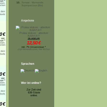
uer *
10.
Tomate - Marmande
sten,
licken
Superprecoce (Bio)
Angebote
0
€
Protea stokoei - absolute
RARITÄT!
inkl.
25,00EUR
uer *
12,50
€
sten,
licken
inkl. 7% Umsatzsteuer *
zzgl.Versandkosten, hier klicken
Sprachen
0
€
inkl.
uer *
Wer ist online?
sten,
licken
Zur Zeit sind
636 Gäste
online.
0
€