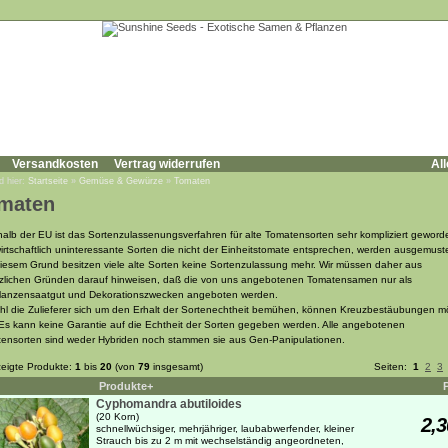
Versandkosten
Vertrag widerrufen
All
d hier:
Startseite
»
Gemüse & Gewürze
»
Tomaten
maten
halb der EU ist das Sortenzulassenungsverfahren für alte Tomatensorten sehr kompliziert geword
irtschaftlich uninteressante Sorten die nicht der Einheitstomate entsprechen, werden ausgemuste
iesem Grund besitzen viele alte Sorten keine Sortenzulassung mehr. Wir müssen daher aus
zlichen Gründen darauf hinweisen, daß die von uns angebotenen Tomatensamen nur als
flanzensaatgut und Dekorationszwecken angeboten werden.
l die Zulieferer sich um den Erhalt der Sortenechtheit bemühen, können Kreuzbestäubungen m
 Es kann keine Garantie auf die Echtheit der Sorten gegeben werden. Alle angebotenen
ensorten sind weder Hybriden noch stammen sie aus Gen-Panipulationen.
eigte Produkte:
1
bis
20
(von
79
insgesamt)
Seiten:
1
2
3
Produkte+
Cyphomandra abutiloides
(20 Korn)
2,3
schnellwüchsiger, mehrjähriger, laubabwerfender, kleiner
Strauch bis zu 2 m mit wechselständig angeordneten,