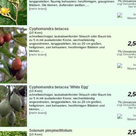
langgestielten, flaumig behaarten, herzförmigen, graugrünen
7% Umsatzste
zzgl.Versandko
Blättern. Die kleinen, duftenden weißen, ...
hier k
[
mehr lesen
]
Cyphomandra betacea
(10 Korn)
schnellwüchsiger, laubabwerfender Strauch oder Baum bis
zu 5 m mit ausladender Krone, wechselständig
2,5
angeordneten, langgestielten, bis zu 20 cm großen,
hellgrünen, zart behaarten, herzförmigen Blättern und
kleinen, ...
7% Umsatzste
[
mehr lesen
]
zzgl.Versandko
hier k
Cyphomandra betacea 'White Egg'
(10 Korn)
2,5
schnellwüchsiger, laubabwerfender Strauch oder Baum bis
zu 5 m mit ausladender Krone, wechselständig
angeordneten, langgestielten, bis zu 20 cm großen,
7% Umsatzste
zzgl.Versandko
hellgrünen, zart behaarten, herzförmigen Blättern und
hier k
kleinen, ...
[
mehr lesen
]
Solanum pimpinellifolium
2,5
(10 Korn)