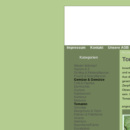
Impressum
Kontakt
Unsere AGB
Sie sin
Kategorien
To
Wieder lieferbar!
Inner
Samen A-Z
Schling & Kletterpflanzen
und w
Frucht & Nutzpflanzen
Aus d
Gemüse & Gewürze
geset
Chili & Paprika
Zierp
Eierfrüchte
Gurken
Obwoh
Kalebassen
sein.
Kürbisse
Tomat
Melonen
Tomaten
angez
Sonstige
Mangroven & Teich
Palmen & Palmfarne
Acacia
Adenium
Baumfarne/Farne
Eucalyptus