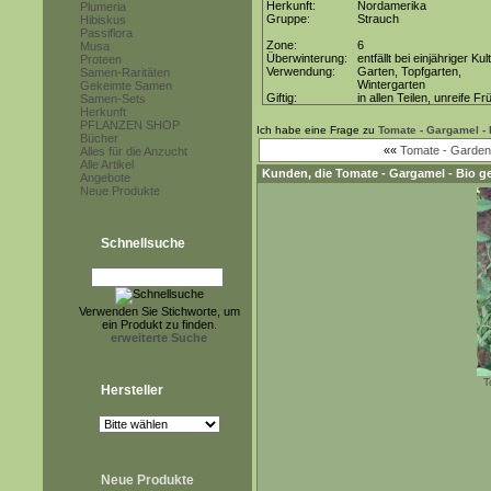
Herkunft:
Nordamerika
Plumeria
Gruppe:
Strauch
Hibiskus
Passiflora
Zone:
6
Musa
Überwinterung:
entfällt bei einjähriger Kul
Proteen
Verwendung:
Garten, Topfgarten,
Samen-Raritäten
Wintergarten
Gekeimte Samen
Giftig:
in allen Teilen, unreife Fr
Samen-Sets
Herkunft
PFLANZEN SHOP
Ich habe eine Frage zu
Tomate - Gargamel - 
Bücher
««
Tomate - Gardene
Alles für die Anzucht
Alle Artikel
Kunden, die
Tomate - Gargamel - Bio
ge
Angebote
Neue Produkte
Schnellsuche
Verwenden Sie Stichworte, um
ein Produkt zu finden.
erweiterte Suche
T
Hersteller
Neue Produkte