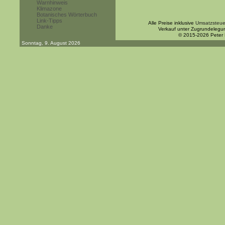
Warnhinweis
Klimazone
Botanisches Wörterbuch
Link-Tipps
Alle Preise inklusive
Umsatzsteue
Danke
Verkauf unter Zugrundelegu
© 2015-2026 Peter
Sonntag, 9. August 2026