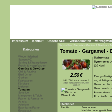
Impressum
Kontakt
Unsere AGB
Versandkosten
Vertrag wid
Sie sind hier:
Startseite
»
Gemüse & Gewürze
»
T
Kategorien
Tomate - Gargamel - 
Wieder lieferbar!
Stabtomate
Samen A-Z
Synonyme:
Ly
Schling & Kletterpflanzen
Frucht & Nutzpflanzen
(10 Korn)
Gemüse & Gewürze
Chili & Paprika
2,50
€
Eierfrüchte
Eine großartig
Gurken
rot, violett g
Kalebassen
inkl. 7% Umsatzsteuer *
zzgl.Versandkosten, hier
Kürbisse
Gewichen bis z
klicken
Melonen
Geschmack mit 
Tomaten
konservieren 
Sonstige
Mangroven & Teich
Fruchtreife: c
Palmen & Palmfarne
Acacia
Steckbrief
Adenium
Familie:
Solanaceae
Baumfarne/Farne
Nachtschattengewächse
Eucalyptus