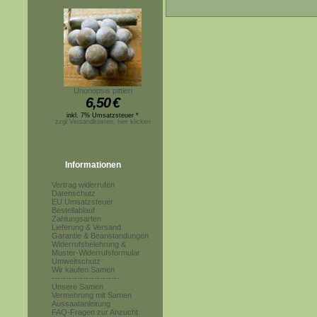
Unonopsis pittieri
6,50
€
inkl. 7% Umsatzsteuer *
zzgl.Versandkosten, hier klicken
Informationen
Vertrag widerrufen
Datenschutz
EU Umsatzsteuer
Bestellablauf
Zahlungsarten
Lieferung & Versand
Garantie & Beanstandungen
Widerrufsbelehrung &
Muster-Widerrufsformular
Umweltschutz
Wir kaufen Samen
------------------------
Unsere Samen
Vermehrung mit Samen
Aussaatanleitung
FAQ-Fragen zur Anzucht