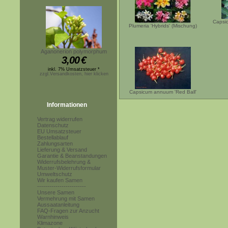
Capsic
Plumeria 'Hybrids' (Mischung)
Aganonerion polymorphum
3,00
€
inkl. 7% Umsatzsteuer *
zzgl.Versandkosten, hier klicken
Capsicum annuum 'Red Ball'
Informationen
Vertrag widerrufen
Datenschutz
EU Umsatzsteuer
Bestellablauf
Zahlungsarten
Lieferung & Versand
Garantie & Beanstandungen
Widerrufsbelehrung &
Muster-Widerrufsformular
Umweltschutz
Wir kaufen Samen
------------------------
Unsere Samen
Vermehrung mit Samen
Aussaatanleitung
FAQ-Fragen zur Anzucht
Warnhinweis
Klimazone