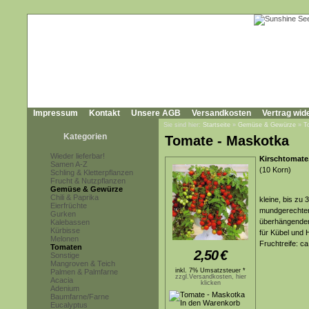
Impressum
Kontakt
Unsere AGB
Versandkosten
Vertrag wid
Sie sind hier:
Startseite
»
Gemüse & Gewürze
»
T
Kategorien
Tomate - Maskotka
Wieder lieferbar!
Kirschtomate
Samen A-Z
(10 Korn)
Schling & Kletterpflanzen
Frucht & Nutzpflanzen
Gemüse & Gewürze
Chili & Paprika
kleine, bis zu
Eierfrüchte
mundgerechten
Gurken
überhängenden 
Kalebassen
Kürbisse
für Kübel und
Melonen
Fruchtreife: c
Tomaten
2,50
€
Sonstige
Mangroven & Teich
inkl. 7% Umsatzsteuer *
Palmen & Palmfarne
zzgl.Versandkosten, hier
Acacia
klicken
Adenium
Baumfarne/Farne
Eucalyptus