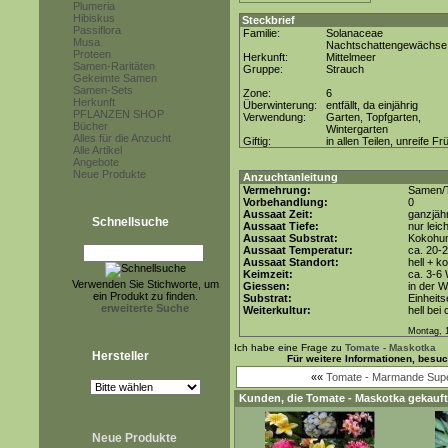
Plumeria
Hibiskus
Steckbrief
Passiflora
Familie:
Solanaceae
Musa
Nachtschattengewächse
Proteen
Herkunft:
Mittelmeer
Samen-Raritäten
Gruppe:
Strauch
Gekeimte Samen
Samen-Sets
Zone:
6
Herkunft
Überwinterung:
entfällt, da einjährig
PFLANZEN SHOP
Verwendung:
Garten, Topfgarten,
Bücher
Wintergarten
Alles für die Anzucht
Giftig:
in allen Teilen, unreife Fr
Alle Artikel
Angebote
Neue Produkte
Anzuchtanleitung
Vermehrung:
Samen/T
Vorbehandlung:
0
Aussaat Zeit:
ganzjähr
Schnellsuche
Aussaat Tiefe:
nur leic
Aussaat Substrat:
Kokohum
Aussaat Temperatur:
ca. 20-
Aussaat Standort:
hell + k
Keimzeit:
ca. 3-6
Verwenden Sie Stichworte, um
Giessen:
in der 
ein Produkt zu finden.
Substrat:
Einheits
erweiterte Suche
Weiterkultur:
hell bei
Montag, 1
Ich habe eine Frage zu
Tomate - Maskotka
Hersteller
Für weitere Informationen, besu
««
Tomate - Marmande Supe
Kunden, die
Tomate - Maskotka
gekauft
Neue Produkte