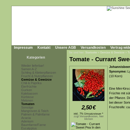
Impressum
Kontakt
Unsere AGB
Versandkosten
Vertrag wid
Sie sind hier:
Startseite
»
Gemüse & Gewürze
»
T
Kategorien
Tomate - Currant Swe
Wieder lieferbar!
Johannisbeer
Samen A-Z
Synonyme:
Ly
Schling & Kletterpflanzen
Frucht & Nutzpflanzen
(10 Korn)
Gemüse & Gewürze
Chili & Paprika
Eierfrüchte
Eine Mini-Kirs
Gurken
Früchte mit s
Kalebassen
Kürbisse
der Pflanze. D
Melonen
bei dieser Sorte
Tomaten
2,50
€
Fruchtreife: c
Sonstige
Mangroven & Teich
inkl. 7% Umsatzsteuer *
Palmen & Palmfarne
zzgl.Versandkosten, hier
Acacia
klicken
Adenium
Baumfarne/Farne
Eucalyptus