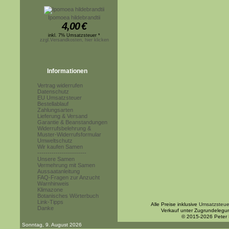
Ipomoea hildebrandtii
4,00
€
inkl. 7% Umsatzsteuer *
zzgl.Versandkosten, hier klicken
Informationen
Vertrag widerrufen
Datenschutz
EU Umsatzsteuer
Bestellablauf
Zahlungsarten
Lieferung & Versand
Garantie & Beanstandungen
Widerrufsbelehrung &
Muster-Widerrufsformular
Umweltschutz
Wir kaufen Samen
------------------------
Unsere Samen
Vermehrung mit Samen
Aussaatanleitung
FAQ-Fragen zur Anzucht
Warnhinweis
Klimazone
Botanisches Wörterbuch
Link-Tipps
Alle Preise inklusive
Umsatzsteue
Danke
Verkauf unter Zugrundelegu
© 2015-2026 Peter
Sonntag, 9. August 2026