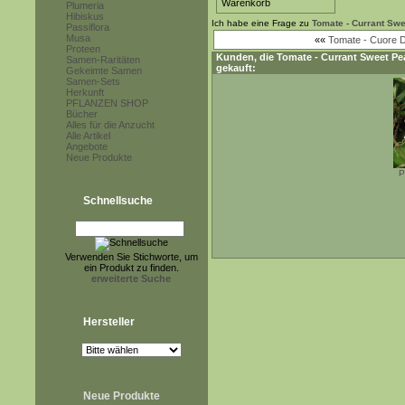
Plumeria
Hibiskus
Ich habe eine Frage zu
Tomate - Currant Sw
Passiflora
Musa
««
Tomate - Cuore D
Proteen
Kunden, die
Tomate - Currant Sweet Pe
Samen-Raritäten
gekauft:
Gekeimte Samen
Samen-Sets
Herkunft
PFLANZEN SHOP
Bücher
Alles für die Anzucht
Alle Artikel
Angebote
Neue Produkte
P
Schnellsuche
Verwenden Sie Stichworte, um
ein Produkt zu finden.
erweiterte Suche
Hersteller
Neue Produkte