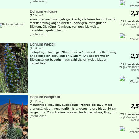
[
mehr lesen
]
Echium vulgare
2,3
(10 Korn)
zwei- oder auch mehrjährige, krautige Pflanze bis zu 1 m mit
7% Umsatzste
rosettenförmig angeordneten, borstigen, mittelgrünen
zzgl.Versandko
Blättern. Die röhrenförmigen, von rosa bis violett
hier k
gefärbten, später blau ...
[
mehr lesen
]
Echium webbii
(10 Korn)
mehrjährige, krautige Pflanze bis zu 1,5 m mit rosettenförmig
2,3
angeordneten, blau-grünen Blättern. Die kegelförmigen
Blütenstände bestehen aus zahlreichen violett-blauen
Einzelblüten
7% Umsatzste
zzgl.Versandko
hier k
Echium wildpretii
(10 Korn)
2,5
mehrjährige, krautige, ausladende Pflanze bis ca. 3 m mit
grundständigen, rosettenförmig angeordneten, bis zu 30 cm
langen und 2 cm breiten, linearen bis lanzettlichen, filzig, ...
7% Umsatzste
[
mehr lesen
]
zzgl.Versandko
hier k