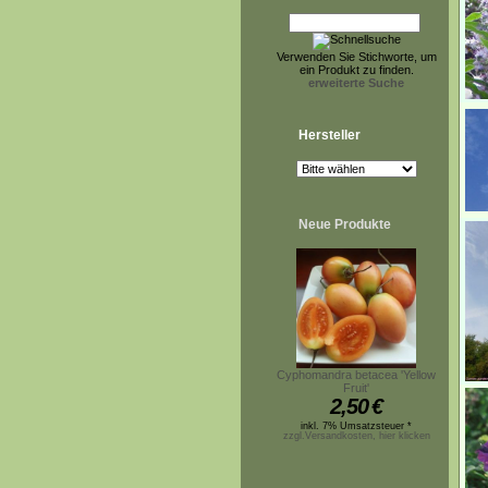
Verwenden Sie Stichworte, um
ein Produkt zu finden.
erweiterte Suche
Hersteller
Neue Produkte
Cyphomandra betacea 'Yellow
Fruit'
2,50
€
inkl. 7% Umsatzsteuer *
zzgl.Versandkosten, hier klicken