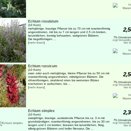
Echium rosulatum
(10 Korn)
2,5
mehrjährige, krautige Pflanze bis zu 70 cm mit rosettenförmig
angeordneten, mit bis zu 7 cm langen und 2,5 cm breiten,
lanzettlichen, borstig behaarten, sattgrünen Blättern.
7% Umsatzste
Die kegelförmigen ...
zzgl.Versandko
[
mehr lesen
]
hier k
Echium russicum
(10 Korn)
2,5
zwei- oder auch mehrjährige, kleine Pflanze bis zu 50 cm mit
rosettenförmig angeordneten, mittelgrünen Blättern. Die
röhrenförmigen, strahlend roten bis weinroten Blüten
7% Umsatzste
erscheinen in aufrechten, bis ...
zzgl.Versandko
[
mehr lesen
]
hier k
Echium simplex
2,3
(10 Korn)
zweijährige, krautige, ausladende Pflanze bis ca. 3 m mit
7% Umsatzste
grundständigen, rosettenförmig angeordneten, bis zu 30 cm
zzgl.Versandko
langen und 2 cm breiten, linearen bis lanzettlichen, filzig,
hier k
silbrig-grünen Blättern und heller Nervatur. Die ...