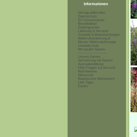
Informationen
Vertrag widerrufen
Datenschutz
EU Umsatzsteuer
Bestellablauf
Zahlungsarten
Lieferung & Versand
Garantie & Beanstandungen
Widerrufsbelehrung &
Muster-Widerrufsformular
Umweltschutz
Wir kaufen Samen
------------------------
Unsere Samen
Vermehrung mit Samen
Aussaatanleitung
FAQ-Fragen zur Anzucht
Warnhinweis
Klimazone
Botanisches Wörterbuch
Link-Tipps
Danke