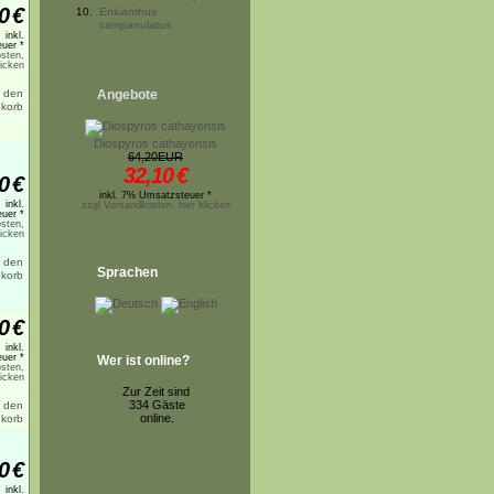
0
€
10.
Enkianthus
campanulatus
inkl.
uer *
sten,
licken
Angebote
Diospyros cathayensis
64,20EUR
32,10
€
0
€
inkl. 7% Umsatzsteuer *
inkl.
zzgl.Versandkosten, hier klicken
uer *
sten,
licken
Sprachen
0
€
inkl.
uer *
Wer ist online?
sten,
licken
Zur Zeit sind
334 Gäste
online.
0
€
inkl.