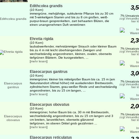
Edithcolea grandis
3,5
(10 Korn)
immergrüne, mehrjährige, sukkulente Pflanze bis zu 30 cm
7% Umsatzste
mit 5-winkeligem Stamm und bis zu 8 cm großen, weiß-
zzgl.Versandko
purpur-braun gesprenkelten, zart behaarten Blüten, die
hier k
einen unangenehmen Duft verströmen
Ehretia rigida
2,3
(10 Korn)
laubabwerfender, mehrstämmiger Strauch oder kleiner Baum
7% Umsatzste
bis zu 4 m mit leicht überhängenden Zweigen und
zzgl.Versandko
wechselständig angeordneten, kleinen, ovalen, oberseits
hier k
tiefgrünen Blättern. Die kurzgestielten, ...
[
mehr lesen
]
Elaeocarpus ganitrus
3,0
(10 Korn)
immergrüner, kleiner bis mittelgroßer Baum bis ca. 15 m (am
7% Umsatzste
Naturstandort oftmal höher) mit ausladenden Brettwurzeln,
zzgl.Versandko
zylindrischem Stamm, grau-weißer Rinde und wechselständig
hier k
angeordneten, bis zu 15 cm langen, ...
[
mehr lesen
]
Elaeocarpus obovatus
2,0
(10 Korn)
immergrüner, hoher Baum bis ca. 30 m mit Brettwurzeln,
7% Umsatzste
wechselständig angeordneten, bis zu 15 cm langen und 3
zzgl.Versandko
cm breiten, lanzettlichen, oberseits glänzend
hier k
tiefgrünen, im oberen Drittel grob gezähnten ...
[
mehr lesen
]
Elaeocarpus reticulatus