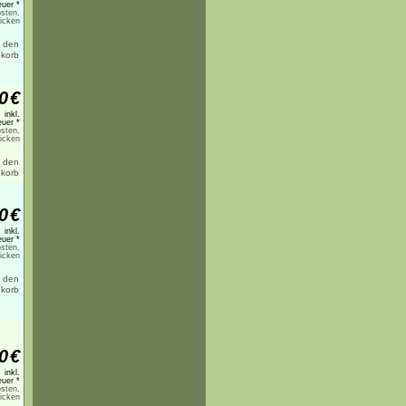
uer *
sten,
licken
0
€
inkl.
uer *
sten,
licken
0
€
inkl.
uer *
sten,
licken
0
€
inkl.
uer *
sten,
licken