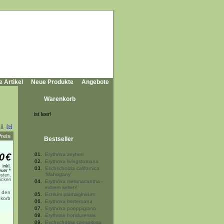
e Artikel
Neue Produkte
Angebote
Warenkorb
ist leer!
.
8
[»]
Preis
Bestseller
0
€
01.
Erythrina zeyheri
02.
Erythrina livingstoniana
inkl.
03.
Eschscholzia californica
uer *
'Mahogany'
sten,
licken
04.
Erythrina melanacantha -
extrem selten!
05.
Echium plantagineum
06.
Erythrina berteroana
07.
Erythrina poeppigiana
08.
Erythrina hondurensis
09.
Eschscholzia caespitosa