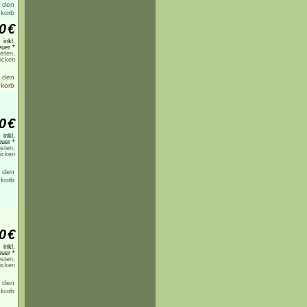
0
€
inkl.
uer *
sten,
licken
0
€
inkl.
uer *
sten,
licken
0
€
inkl.
uer *
sten,
licken