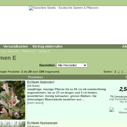
Versandkosten
Vertrag widerrufen
All
d hier:
Startseite
»
Samen A-Z
»
Samen E
men E
Darstellen:
eigte Produkte:
1
bis
20
(von
150
insgesamt)
Seiten:
1
2
3
..
Produkte+
Echium boissieri
(10 Korn)
2,5
zweijährige, krautige Pflanze bis zu 60 cm mit rosettenförmig
angeordneten, bis zu 25 cm langen und 5 cm breiten,
lanzettlichen, borstig behaarten, grünen Blättern. Die
7% Umsatzste
ährenartigen Blütenstände bestehen aus ...
zzgl.Versandko
hier k
[
mehr lesen
]
Echium fastuosum
(20 Korn)