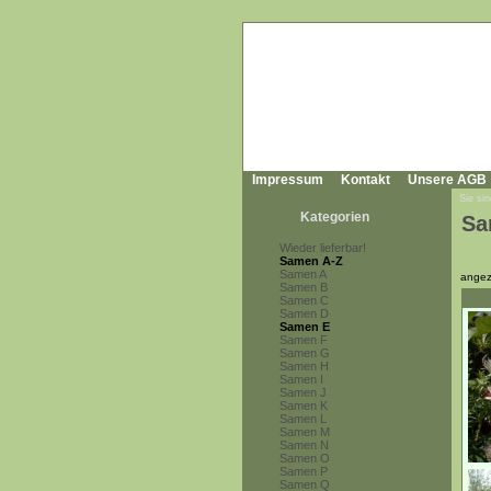
Impressum
Kontakt
Unsere AGB
Sie sin
Kategorien
Sa
Wieder lieferbar!
Samen A-Z
Samen A
angez
Samen B
Samen C
Samen D
Samen E
Samen F
Samen G
Samen H
Samen I
Samen J
Samen K
Samen L
Samen M
Samen N
Samen O
Samen P
Samen Q