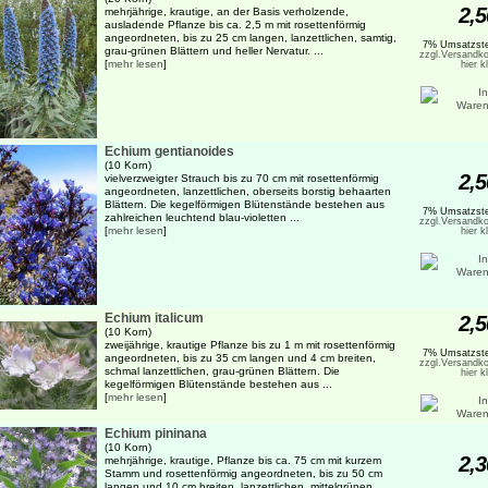
2,5
mehrjährige, krautige, an der Basis verholzende,
ausladende Pflanze bis ca. 2,5 m mit rosettenförmig
angeordneten, bis zu 25 cm langen, lanzettlichen, samtig,
7% Umsatzste
grau-grünen Blättern und heller Nervatur. ...
zzgl.Versandko
[
mehr lesen
]
hier k
Echium gentianoides
(10 Korn)
2,5
vielverzweigter Strauch bis zu 70 cm mit rosettenförmig
angeordneten, lanzettlichen, oberseits borstig behaarten
Blättern. Die kegelförmigen Blütenstände bestehen aus
7% Umsatzste
zahlreichen leuchtend blau-violetten ...
zzgl.Versandko
[
mehr lesen
]
hier k
Echium italicum
2,5
(10 Korn)
zweijährige, krautige Pflanze bis zu 1 m mit rosettenförmig
7% Umsatzste
angeordneten, bis zu 35 cm langen und 4 cm breiten,
zzgl.Versandko
schmal lanzettlichen, grau-grünen Blättern. Die
hier k
kegelförmigen Blütenstände bestehen aus ...
[
mehr lesen
]
Echium pininana
(10 Korn)
2,3
mehrjährige, krautige, Pflanze bis ca. 75 cm mit kurzem
Stamm und rosettenförmig angeordneten, bis zu 50 cm
langen und 10 cm breiten, lanzettlichen, mittelgrünen