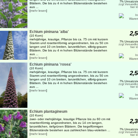
7% Umsatzste
Blättern. Die bis zu 4 m hohen Blütenstände bestehen
zzgl.Versandko
aus ...
hier k
[
mehr lesen
]
Echium pininana 'alba'
2,5
(10 Korn)
mehrjährige, krautige, Pflanze bis ca. 75 cm mit kurzem
7% Umsatzste
Stamm und rosettenförmig angeordneten, bis zu 50 cm
zzgl.Versandko
langen und 10 cm breiten, lanzettlichen, silbrig-grauen
hier k
Blättern. Die bis zu 4 m hohen Blütenstände bestehen
aus ...
[
mehr lesen
]
Echium pininana 'rosea'
(10 Korn)
2,5
mehrjährige, krautige, Pflanze bis ca. 75 cm mit kurzem
Stamm und rosettenförmig angeordneten, bis zu 50 cm
langen und 10 cm breiten, lanzettlichen, silbrig-grauen
7% Umsatzste
Blättern. Die bis zu 4 m hohen Blütenstände bestehen
zzgl.Versandko
aus ...
hier k
[
mehr lesen
]
Echium plantagineum
(10 Korn)
zwei- oder mehrjährige, krautige Pflanze bis zu 60 cm mit
2,3
rosettenförmig angeordneten, bis zu 14 cm langen,
lanzettlichen, tiefgrünen Blättern. Die kegelförmigen
7% Umsatzste
Blütenstände bestehen aus zahlreichen blau-violetten ...
zzgl.Versandko
[
mehr lesen
]
hier k