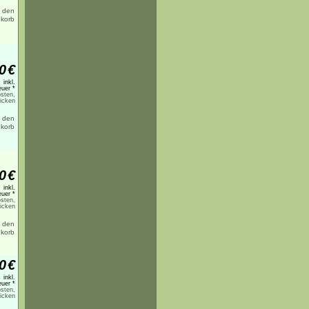
0
€
inkl.
uer *
sten,
licken
0
€
inkl.
uer *
sten,
licken
0
€
inkl.
uer *
sten,
licken