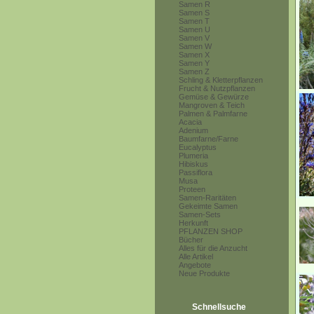
Samen R
Samen S
Samen T
Samen U
Samen V
Samen W
Samen X
Samen Y
Samen Z
Schling & Kletterpflanzen
Frucht & Nutzpflanzen
Gemüse & Gewürze
Mangroven & Teich
Palmen & Palmfarne
Acacia
Adenium
Baumfarne/Farne
Eucalyptus
Plumeria
Hibiskus
Passiflora
Musa
Proteen
Samen-Raritäten
Gekeimte Samen
Samen-Sets
Herkunft
PFLANZEN SHOP
Bücher
Alles für die Anzucht
Alle Artikel
Angebote
Neue Produkte
Schnellsuche