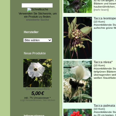
zu 40 cm langen, l
Blättern und bizar
haubenähnlichen, 
[
mehr lesen
]
Verwenden Sie Stichworte, um
ein Produkt zu finden.
Tacca leontope
erweiterte Suche
(10 Korn)
rhizombildende St
aufrechte grüne fi
Hersteller
Neue Produkte
Tacca nivea*
(10 Korn)
rhizombildende St
tiefgrünen Blätter
überragenden weiß
weißen Staubfäde
Ipomoea pauciflora
5,00
€
inkl. 7% Umsatzsteuer *
zzgl.Versandkosten, hier klicken
Tacca palmata
(10 Korn)
rhizombildende St
zu 20 cm breiten, 