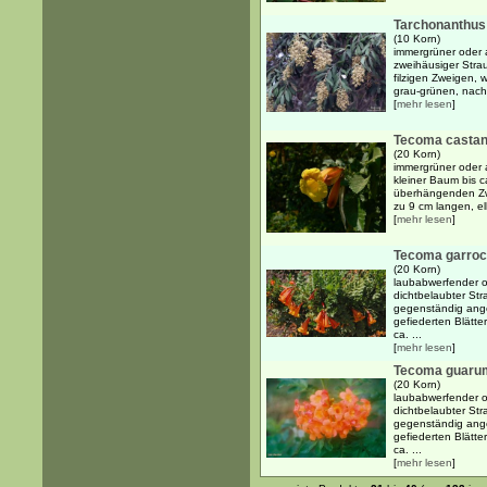
Tarchonanthus
(10 Korn)
immergrüner oder 
zweihäusiger Strau
filzigen Zweigen, 
grau-grünen, nach 
[
mehr lesen
]
Tecoma castani
(20 Korn)
immergrüner oder 
kleiner Baum bis ca
überhängenden Zw
zu 9 cm langen, el
[
mehr lesen
]
Tecoma garro
(20 Korn)
laubabwerfender o
dichtbelaubter Str
gegenständig ange
gefiederten Blätt
ca. ...
[
mehr lesen
]
Tecoma guaru
(20 Korn)
laubabwerfender o
dichtbelaubter Str
gegenständig ange
gefiederten Blätt
ca. ...
[
mehr lesen
]