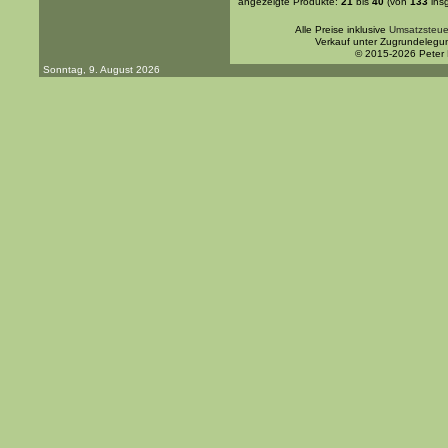
angezeigte Produkte:
21
bis
40
(von
133
ins
Alle Preise inklusive
Umsatzsteue
Verkauf unter Zugrundelegu
© 2015-2026 Peter
Sonntag, 9. August 2026