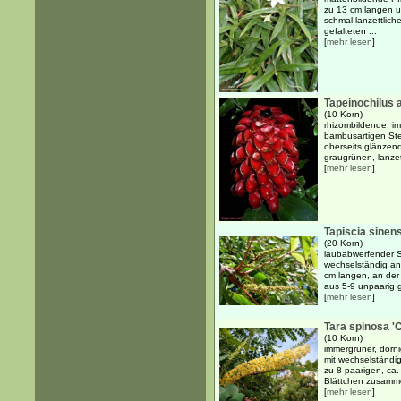
zu 13 cm langen un
schmal lanzettliche
gefalteten ...
[
mehr lesen
]
Tapeinochilus
(10 Korn)
rhizombildende, i
bambusartigen Ste
oberseits glänzend
graugrünen, lanzett
[
mehr lesen
]
Tapiscia sinen
(20 Korn)
laubabwerfender S
wechselständig ang
cm langen, an der
aus 5-9 unpaarig g
[
mehr lesen
]
Tara spinosa 'C
(10 Korn)
immergrüner, dorni
mit wechselständig
zu 8 paarigen, ca.
Blättchen zusamme
[
mehr lesen
]