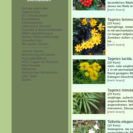
Informationen
lanzettlichen Blätt
denen bei Reife le
Vertrag widerrufen
[
mehr lesen
]
Datenschutz
EU Umsatzsteuer
Bestellablauf
Tagetes lemmo
Zahlungsarten
(10 Korn)
Lieferung & Versand
mehrjährige, imme
Garantie & Beanstandungen
m mit wechselstän
Widerrufsbelehrung &
cm langen tiefgrü
Muster-Widerrufsformular
Zerreiben duften 
Umweltschutz
bis ...
Wir kaufen Samen
[
mehr lesen
]
------------------------
Unsere Samen
Vermehrung mit Samen
Aussaatanleitung
Tagetes lucida
FAQ-Fragen zur Anzucht
(10 Korn)
Warnhinweis
mehr- oder einjähr
Klimazone
1 m mit wechselst
Botanisches Wörterbuch
Rand gesägten Blät
Link-Tipps
Estragon-Geschmac
Danke
[
mehr lesen
]
Tagetes minut
(25 Korn)
einjährige, aufrec
angeordneten Blät
angeordneten, tie
intensivem, Zitrus
[
mehr lesen
]
Talbotia elega
(10 Korn)
immergrüne, bis z
mattenbildende Pf