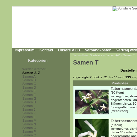
Impressum
Kontakt
Unsere AGB
Versandkosten
Vertrag wid
Sie sind hier:
Startseite
»
Samen A-Z
»
Samen T
Kategorien
Samen T
Wieder lieferbar!
Darstellen
Samen A-Z
Samen A
angezeigte Produkte:
21
bis
40
(von
133
ins
Samen B
Produkte+
Samen C
Samen D
Tabernaemonta
Samen E
(10 Korn)
Samen F
immergrüner, klein
Samen G
angeordneten, lanz
Samen H
Blättern bis ca. 10
Samen I
8 cm großen, wachs
Samen J
[
mehr lesen
]
Samen K
Samen L
Samen M
Tabernaemont
Samen N
(5 Korn)
Samen O
immergrüner, dicht
Samen P
bis zu 30 cm lange
Samen Q
gegenständig ange