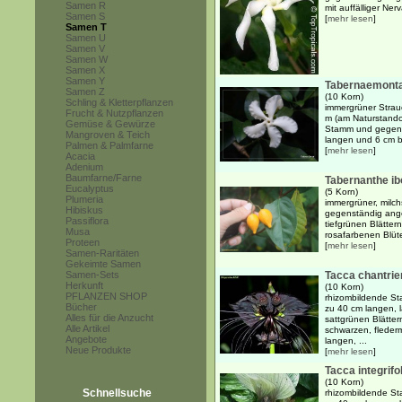
Samen R
mit auffälliger Nerv
Samen S
[
mehr lesen
]
Samen T
Samen U
Samen V
Samen W
Samen X
Samen Y
Tabernaemonta
Samen Z
(10 Korn)
Schling & Kletterpflanzen
immergrüner Strau
Frucht & Nutzpflanzen
m (am Naturstandor
Gemüse & Gewürze
Stamm und gegens
Mangroven & Teich
langen und 6 cm bre
Palmen & Palmfarne
[
mehr lesen
]
Acacia
Adenium
Baumfarne/Farne
Tabernanthe ib
Eucalyptus
(5 Korn)
Plumeria
immergrüner, milch
Hibiskus
gegenständig ange
Passiflora
tiefgrünen Blätter
Musa
rosafarbenen Blüte
Proteen
[
mehr lesen
]
Samen-Raritäten
Gekeimte Samen
Samen-Sets
Tacca chantrier
Herkunft
(10 Korn)
PFLANZEN SHOP
rhizombildende St
Bücher
zu 40 cm langen, 
Alles für die Anzucht
sattgrünen Blättern
Alle Artikel
schwarzen, flederm
Angebote
langen, ...
Neue Produkte
[
mehr lesen
]
Tacca integrifol
(10 Korn)
Schnellsuche
rhizombildende St