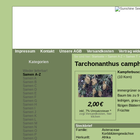
Impressum
Kontakt
Unsere AGB
Versandkosten
Vertrag wid
Sie sind hier:
Startseite
»
Samen A-Z
»
Samen T
Kategorien
Tarchonanthus camph
Wieder lieferbar!
Kampferbusc
Samen A-Z
(10 Korn)
Samen A
Samen B
Samen C
Samen D
immergrüner od
Samen E
Baum bis zu 9 
Samen F
ledrigen, grau
Samen G
2,00
€
Samen H
filzigen Blätte
Samen I
Früchte
inkl. 7% Umsatzsteuer *
Samen J
zzgl.Versandkosten, hier
Samen K
klicken
Samen L
Samen M
Steckbrief
Samen N
Familie:
Asteraceae
Samen O
Korbblütengewächse
Samen P
Herkunft:
Afrika
Samen Q