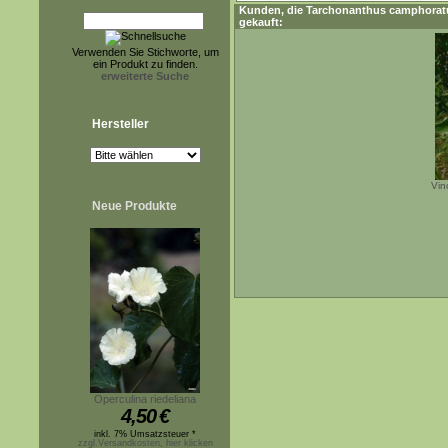
Kunden, die
Tarchonanthus camphorat
gekauft:
Verwenden Sie Stichworte, um
ein Produkt zu finden.
erweiterte Suche
Hersteller
Vin
Neue Produkte
Operculina riedeliana
4,50
€
inkl. 7% Umsatzsteuer *
zzgl.Versandkosten, hier klicken