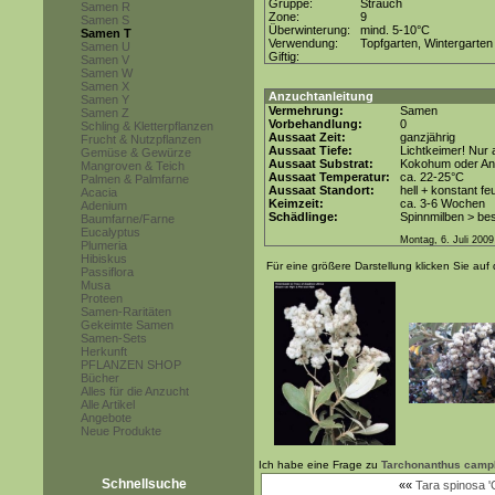
Gruppe:
Strauch
Samen R
Zone:
9
Samen S
Überwinterung:
mind. 5-10°C
Samen T
Verwendung:
Topfgarten, Wintergarten
Samen U
Giftig:
Samen V
Samen W
Samen X
Anzuchtanleitung
Samen Y
Vermehrung:
Samen
Samen Z
Vorbehandlung:
0
Schling & Kletterpflanzen
Aussaat Zeit:
ganzjährig
Frucht & Nutzpflanzen
Aussaat Tiefe:
Lichtkeimer! Nur 
Gemüse & Gewürze
Aussaat Substrat:
Kokohum oder Anz
Mangroven & Teich
Aussaat Temperatur:
ca. 22-25°C
Palmen & Palmfarne
Aussaat Standort:
hell + konstant fe
Acacia
Keimzeit:
ca. 3-6 Wochen
Adenium
Schädlinge:
Spinnmilben > be
Baumfarne/Farne
Eucalyptus
Montag, 6. Juli 2009
Plumeria
Hibiskus
Für eine größere Darstellung klicken Sie auf 
Passiflora
Musa
Proteen
Samen-Raritäten
Gekeimte Samen
Samen-Sets
Herkunft
PFLANZEN SHOP
Bücher
Alles für die Anzucht
Alle Artikel
Angebote
Neue Produkte
Ich habe eine Frage zu
Tarchonanthus camp
Schnellsuche
««
Tara spinosa 'C