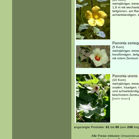
mehrjähriger, imme
1,8 m mit wechsels
tiefgrünen, am Ra
achselständigen, 
Pavonia seneg
(5 Korn)
mehrjähriger, imme
herzförmigen, tief
mit rotem Zentrum
Pavonia urens
(10 Korn)
mehrjähriger, imme
ovalen, haarigen,
und achselständig
kirschrotem Zentr
[
mehr lesen
]
angezeigte Produkte:
61
bis
80
(von
248
ins
Alle Preise inklusive
Umsatzsteue