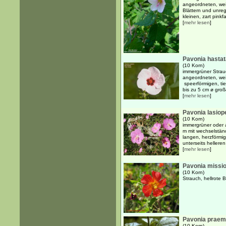
angeordneten, wei
Blättern und unre
kleinen, zart pinkf
[
mehr lesen
]
Pavonia hastat
(10 Korn)
immergrüner Strau
angeordneten, weic
speerförmigen, ti
bis zu 5 cm ø große
[
mehr lesen
]
Pavonia lasiop
(10 Korn)
immergrüner oder 
m mit wechselstän
langen, herzförmig
unterseits helleren 
[
mehr lesen
]
Pavonia missi
(10 Korn)
Strauch, hellrote 
Pavonia praem
(10 Korn)