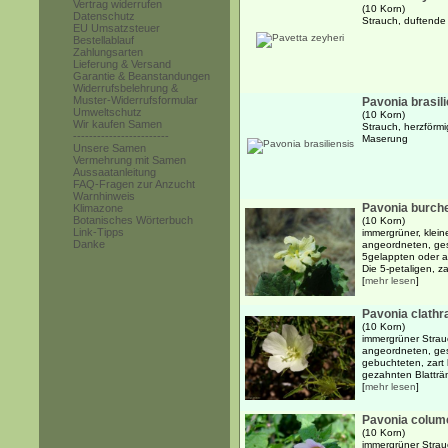
Vertrag widerrufen
(10 Korn)
Datenschutz
Strauch, duftende
EU Umsatzsteuer
Bestellablauf
Zahlungsarten
Lieferung & Versand
Garantie & Beanstandungen
Widerrufsbelehrung &
Muster-Widerrufsformular
Pavonia brasil
Umweltschutz
(10 Korn)
Wir kaufen Samen
Strauch, herzförmig
------------------------
Maserung
Unsere Samen
Vermehrung mit Samen
Aussaatanleitung
FAQ-Fragen zur Anzucht
Warnhinweis
Pavonia burchel
Klimazone
Botanisches Wörterbuch
(10 Korn)
Link-Tipps
immergrüner, klein
Danke
angeordneten, gest
5gelappten oder a
Die 5-petaligen, z
[
mehr lesen
]
Pavonia clathr
(10 Korn)
immergrüner Strauc
angeordneten, gest
gebuchteten, zart
gezahnten Blatträn
[
mehr lesen
]
Pavonia colume
(10 Korn)
immergrüner Strauc