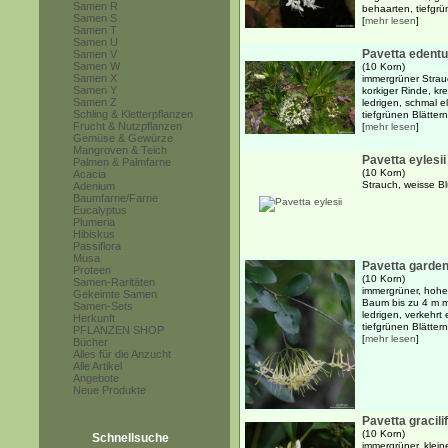
Samen R
behaarten, tiefgrün
Samen S
[
mehr lesen
]
Samen T
Samen U
Pavetta edentu
Samen V
Samen W
(10 Korn)
Samen X
immergrüner Strauc
Samen Y
korkiger Rinde, k
Samen Z
ledrigen, schmal el
Schling & Kletterpflanzen
tiefgrünen Blättern 
Frucht & Nutzpflanzen
[
mehr lesen
]
Gemüse & Gewürze
Mangroven & Teich
Pavetta eylesii
Palmen & Palmfarne
(10 Korn)
Acacia
Strauch, weisse Bl
Adenium
Baumfarne/Farne
Eucalyptus
Plumeria
Hibiskus
Passiflora
Musa
Pavetta gardeni
Proteen
(10 Korn)
Samen-Raritäten
immergrüner, hoher
Gekeimte Samen
Baum bis zu 4 m m
Samen-Sets
ledrigen, verkehrt 
Herkunft
tiefgrünen Blättern
PFLANZEN SHOP
[
mehr lesen
]
Bücher
Alles für die Anzucht
Alle Artikel
Angebote
Neue Produkte
Pavetta gracilif
(10 Korn)
Schnellsuche
immergrüner, kleine