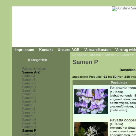
Impressum
Kontakt
Unsere AGB
Versandkosten
Vertrag wid
Sie sind hier:
Startseite
»
Samen A-Z
»
Samen P
Kategorien
Samen P
Wieder lieferbar!
Darstellen
Samen A-Z
Samen A
angezeigte Produkte:
61
bis
80
(von
248
ins
Samen B
Produkte+
Samen C
Samen D
Paulownia tom
Samen E
(50 Korn)
Samen F
laubabwerfender B
Samen G
angeordneten, lan
Samen H
herzförmigen, samt
Samen I
glockenförmigen, b
Samen J
[
mehr lesen
]
Samen K
Samen L
Samen M
Pavetta cooper
Samen N
(10 Korn)
Samen O
immergrüner Strauc
Samen P
m mit creme-braun
Samen Q
angeordneten, groß