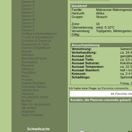
Samen R
Samen S
Steckbrief
Samen T
Familie:
Malvaceae Malvengewä
Samen U
Herkunft:
Afrika
Samen V
Gruppe:
Strauch
Samen W
Samen X
Zone:
10
Samen Y
Überwinterung:
mind. 5-10°C
Samen Z
Verwendung:
Topfgarten, Wintergarten
Schling & Kletterpflanzen
Giftig:
Frucht & Nutzpflanzen
Gemüse & Gewürze
Mangroven & Teich
Anzuchtanleitung
Palmen & Palmfarne
Vermehrung:
Samen/S
Acacia
Vorbehandlung:
ca. 24-
Adenium
Aussaat Zeit:
ganzjähr
Baumfarne/Farne
Aussaat Tiefe:
ca. 0,5
Eucalyptus
Aussaat Substrat:
Kokohum
Plumeria
Aussaat Temperatur:
ca. 22-
Hibiskus
Aussaat Standort:
hell + k
Passiflora
Keimzeit:
ca. 2-4
Musa
Schädlinge:
Spinnmi
Proteen
Samen-Raritäten
Freitag, 
Gekeimte Samen
Ich habe eine Frage zu
Pavonia columella
Samen-Sets
Herkunft
««
Pavonia cla
PFLANZEN SHOP
Kunden, die
Pavonia columella
gekauft 
Bücher
Alles für die Anzucht
Alle Artikel
Angebote
Neue Produkte
Schnellsuche