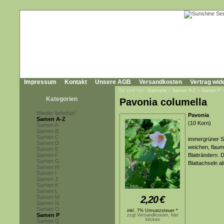
Impressum
Kontakt
Unsere AGB
Versandkosten
Vertrag wid
Sie sind hier:
Startseite
»
Samen A-Z
»
Samen P
Kategorien
Pavonia columella
Wieder lieferbar!
Pavonia
Samen A-Z
(10 Korn)
Samen A
Samen B
Samen C
immergrüner St
Samen D
weichen, flaum
Samen E
Samen F
Blatträndern. 
Samen G
Blattachseln 
Samen H
Samen I
Samen J
Samen K
Samen L
Samen M
2,20
€
Samen N
Samen O
inkl. 7% Umsatzsteuer *
Samen P
zzgl.Versandkosten, hier
klicken
Samen Q