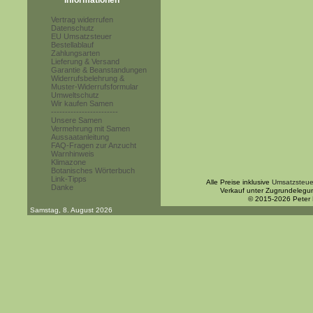
Informationen
Vertrag widerrufen
Datenschutz
EU Umsatzsteuer
Bestellablauf
Zahlungsarten
Lieferung & Versand
Garantie & Beanstandungen
Widerrufsbelehrung &
Muster-Widerrufsformular
Umweltschutz
Wir kaufen Samen
------------------------
Unsere Samen
Vermehrung mit Samen
Aussaatanleitung
FAQ-Fragen zur Anzucht
Warnhinweis
Klimazone
Botanisches Wörterbuch
Link-Tipps
Alle Preise inklusive
Umsatzsteue
Danke
Verkauf unter Zugrundelegu
© 2015-2026 Peter
Samstag, 8. August 2026