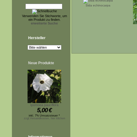
Sida echinocarpa
Verwenden Sie Stichworte, um
ein Produkt zu finden.
erweiterte Suche
Hersteller
Neue Produkte
Ipomoea pauciflora
5,00
€
inkl. 7% Umsatzsteuer *
zzgl.Versandkosten, hier klicken