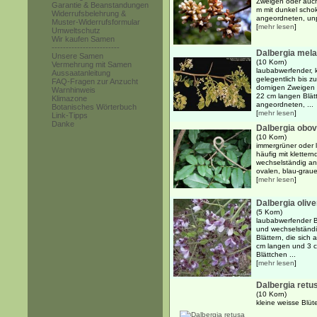
Zweigen oder auch 
Garantie & Beanstandungen
m mit dunkel scho
Widerrufsbelehrung &
angeordneten, unpa
Muster-Widerrufsformular
[
mehr lesen
]
Umweltschutz
Wir kaufen Samen
------------------------
Dalbergia mel
Unsere Samen
(10 Korn)
Vermehrung mit Samen
laubabwerfender, k
Aussaatanleitung
gelegentlich bis zu
FAQ-Fragen zur Anzucht
dornigen Zweigen 
Warnhinweis
22 cm langen Blät
Klimazone
angeordneten, ...
Botanisches Wörterbuch
[
mehr lesen
]
Link-Tipps
Danke
Dalbergia obov
(10 Korn)
immergrüner oder 
häufig mit klette
wechselständig an
ovalen, blau-grauen
[
mehr lesen
]
Dalbergia olive
(5 Korn)
laubabwerfender B
und wechselständi
Blättern, die sich
cm langen und 3 cm
Blättchen ...
[
mehr lesen
]
Dalbergia retu
(10 Korn)
kleine weisse Blüt