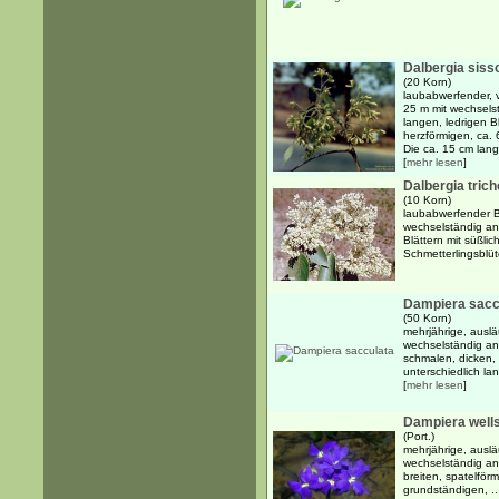
Dalbergia siss
(20 Korn)
laubabwerfender, v
25 m mit wechsels
langen, ledrigen Bl
herzförmigen, ca.
Die ca. 15 cm lange
[
mehr lesen
]
Dalbergia tric
(10 Korn)
laubabwerfender B
wechselständig ang
Blättern mit süßli
Schmetterlingsblü
Dampiera sacc
(50 Korn)
mehrjährige, auslä
wechselständig an
schmalen, dicken, 
unterschiedlich lan
[
mehr lesen
]
Dampiera well
(Port.)
mehrjährige, auslä
wechselständig an
breiten, spatelför
grundständigen, ..