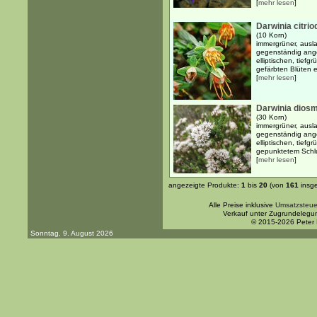
[
mehr lesen
]
Darwinia citrio
(10 Korn)
immergrüner, ausla
gegenständig ange
elliptischen, tiefg
gefärbten Blüten 
[
mehr lesen
]
Darwinia dios
(30 Korn)
immergrüner, ausl
gegenständig ange
elliptischen, tiefg
gepunktetem Schlu
[
mehr lesen
]
angezeigte Produkte:
1
bis
20
(von
161
insg
Alle Preise inklusive
Umsatzsteue
Verkauf unter Zugrundelegu
© 2015-2026 Peter
Sonntag, 9. August 2026