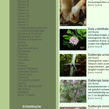
Samen R
herausragenden we
Samen S
[
mehr lesen
]
Samen T
Samen U
Samen V
Samen W
Samen X
Samen Y
Samen Z
Schling & Kletterpflanzen
Dais cotinifolia
Frucht & Nutzpflanzen
(10 Korn)
Gemüse & Gewürze
schnellwüchsiger,
Mangroven & Teich
immergrüner bis l
Palmen & Palmfarne
rundlicher Krone 
Acacia
ovalen bis elliptis
Adenium
[
mehr lesen
]
Baumfarne/Farne
Eucalyptus
Plumeria
Dalbergia arm
Hibiskus
(10 Korn)
Passiflora
immergrüner oder 
Musa
Strauch oder auch
Proteen
angeordneten, gef
Samen-Raritäten
länglich-ovalen bis
Gekeimte Samen
[
mehr lesen
]
Samen-Sets
Herkunft
PFLANZEN SHOP
Dalbergia bala
Bücher
(10 Korn)
Alles für die Anzucht
laubabwerfender, m
Alle Artikel
mit gräulich-schwa
Angebote
wechselständig an
Neue Produkte
zu 2 cm länglichen-
[
mehr lesen
]
Dalbergia boeh
Schnellsuche