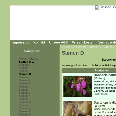
Impressum
Kontakt
Unsere AGB
Versandkosten
Vertrag wid
Sie sind hier:
Startseite
»
Samen A-Z
»
Samen D
Kategorien
Samen D
Wieder lieferbar!
Darstellen
Samen A-Z
Samen A
angezeigte Produkte:
1
bis
20
(von
161
insg
Samen B
Produkte+
Samen C
Samen D
Daboecia cant
Samen E
(10 Korn)
Samen F
immergrüner, klein
Samen G
wechselständig, a
Samen H
oberseits glänzend
Samen I
Blättern. Die häng
Samen J
[
mehr lesen
]
Samen K
Samen L
Samen M
Dactylopsis dig
Samen N
(10 Korn)
Samen O
kleine, kriechende
Samen P
bis zu 15 cm mit ku
Samen Q
langen, fingerähnl