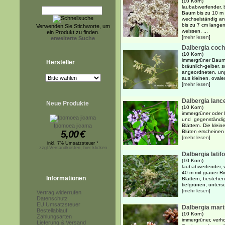
(10 Korn)
laubabwerfender, b
Baum bis zu 10 m 
wechselständig an
bis zu 7 cm langen
Verwenden Sie Stichworte, um
weissen, ...
ein Produkt zu finden.
[
mehr lesen
]
erweiterte Suche
Dalbergia coch
(10 Korn)
immergrüner Baum 
Hersteller
bräunlich-gelber, 
angeordneten, unp
aus kleinen, ovalen
[
mehr lesen
]
Dalbergia lanc
Neue Produkte
(10 Korn)
immergrüner oder 
und gegenständig 
Ipomoea jicama
Blättern. Die klei
5,00
€
Blüten erscheinen i
[
mehr lesen
]
inkl. 7% Umsatzsteuer *
zzgl.Versandkosten, hier klicken
Dalbergia latifo
(10 Korn)
laubabwerfender, v
40 m mit grauer R
Informationen
Blättern, bestehen
tiefgrünen, unterse
[
mehr lesen
]
Vertrag widerrufen
Datenschutz
EU Umsatzsteuer
Dalbergia marti
Bestellablauf
(10 Korn)
Zahlungsarten
immergrüner, verh
Lieferung & Versand