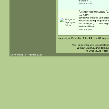
lockeren ...
[
mehr lesen
]
Antigonon leptopus 'a
(10 Korn)
schnellwüchsiger, verholze
wechselständig angeordnet
herzförmigen, ca. 10 cm gr
weißen Blüten ...
[
mehr lesen
]
angezeigte Produkte:
1
bis
20
(von
63
insges
Alle Preise inklusive
Umsatzsteue
Verkauf unter Zugrundelegu
© 2015-2026 Peter
Donnerstag, 6. August 2026