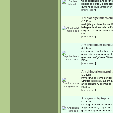
wechselständig angeordnete
bestehend aus 3-gelappten,
duftenden purpurfarbenen 
[
mehr lesen
]
Amalocalyx microlob
(10 Korn)
mehrjährige Liane bis zu 
ledrigen, breit verkehrt eif
langen, an der Basis herzfö
cm ...
[
mehr lesen
]
Amphilophium panicu
(20 Korn)
immergrüne, mehrjährige, v
gegenständig angeordneten,
glanzend tiefgrünen Blätte
Blüten ...
[
mehr lesen
]
Amphineurion margi
(10 Korn)
immergrüner, verholzender 
Strauch mit bis zu 12 cm 
angeordneten, eiförmigen,
Blättern. ...
[
mehr lesen
]
Antigonon leptopus
(10 Korn)
immergrüner, verholzender
angeordneten, länglichen, 
großen tiefgrünen Blättern