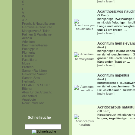
[
mehr lesen
]
S
T
U
Acanthosicyos naudi
V
(5 Korn)
W
mehrjährige, zweihäusiger, 
X-Z
m mit dick fleischigen, kno
Frucht & Nutzpflanzen
Länge und vielverzweigten
Gemüse & Gewürze
und 14 cm breiten, ...
Mangroven & Teich
[
mehr lesen
]
Palmen & Palmfarne
Acacia
Adenium
Aconitum hemsleya
Baumfarne/Farne
(Port.)
Eucalyptus
mehrjähriger, laubabwerfen
Plumeria
mit tief eingeschnittenen, 
Hibiskus
grossen blau-violetten ha
Passiflora
hängenden Trauben ...
Musa
[
mehr lesen
]
Proteen
Samen-Raritäten
Gekeimte Samen
Aconitum napellus
Samen-Sets
(Port.)
Herkunft
rhizombildende, laubabwerf
PFLANZEN SHOP
mit tief eingeschnittenen 5
Bücher
Die violett-blauen, helmför
Alles für die Anzucht
[
mehr lesen
]
Alle Artikel
Angebote
Neue Produkte
Acridocarpus natalitu
(10 Korn)
Kletterstrauch mit glänzen
Schnellsuche
langen, kegelförmigen, str