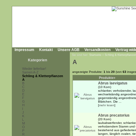
Impressum
Kontakt
Unsere AGB
Versandkosten
Vertrag wid
Sie sind hier:
Startseite
»
Schling & Kletterpflanze
Kategorien
A
Wieder lieferbar!
angezeigte Produkte:
1
bis
20
(von
63
insges
Samen A-Z
Schling & Kletterpflanzen
Produkte+
A
Abrus laevigatus
B
C
(10 Korn)
D
schlanker, verholzender, l
E
wechselständig angeordnet
F
gegenständig angeordneten,
G
Blättchen. Die ...
H
[
mehr lesen
]
I
J
Abrus precatorius
K
(20 Korn)
L
laubabwerfender, schlanker
M
verholzendem Stamm und w
O
bestehend aus gefiederten
P
langen, länglich ovalen, tie
R