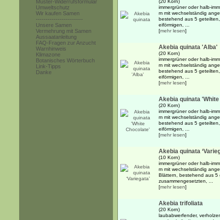
Muster-Widerrufsformular
(20 Korn)
Umweltschutz
immergrüner oder halb-imme
Wir kaufen Samen
m mit wechselständig angeo
------------------------
bestehend aus 5 geteilte
Unsere Samen
eiförmigen, ...
Vermehrung mit Samen
[
mehr lesen
]
Aussaatanleitung
FAQ-Fragen zur Anzucht
Akebia quinata 'Alba'
Warnhinweis
(20 Korn)
Klimazone
immergrüner oder halb-imme
Botanisches Wörterbuch
m mit wechselständig angeo
Link-Tipps
bestehend aus 5 geteilte
Danke
eiförmigen, ...
[
mehr lesen
]
Akebia quinata 'White
(20 Korn)
immergrüner oder halb-imme
m mit wechselständig angeo
bestehend aus 5 geteilte
eiförmigen, ...
[
mehr lesen
]
Akebia quinata ‘Varie
(10 Korn)
immergrüner oder halb-imme
m mit wechselständig ange
Blättern, bestehend aus 5 
zusammengesetzten, ...
[
mehr lesen
]
Akebia trifoliata
(20 Korn)
laubabwerfender, verholzen