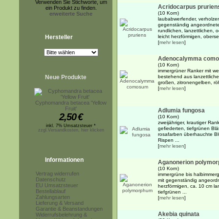
Verwenden Sie Stichworte, um
Acridocarpus prurien
ein Produkt zu finden.
(10 Korn)
erweiterte Suche
laubabwerfender, verholzen
gegenständig angeordneten
rundlichen, lanzettlichen, 
Hersteller
leicht herzförmigen, obersei
[
mehr lesen
]
Adenocalymma com
(10 Korn)
immergrüner Ranker mit we
Neue Produkte
bestehend aus lanzettliche
großen, zitronengelben, rö
[
mehr lesen
]
Cyphomandra betacea 'Yellow
Fruit'
Adlumia fungosa
2,50
€
(10 Korn)
zweijähriger, krautiger Ran
inkl. 7% Umsatzsteuer *
gefiederten, tiefgrünen Blä
zzgl.Versandkosten, hier klicken
rosafarben überhauchte Blü
Rispen ...
[
mehr lesen
]
Informationen
Aganonerion polymo
(10 Korn)
Vertrag widerrufen
immergrüne bis halbimmergr
Datenschutz
mit gegenständig angeordn
EU Umsatzsteuer
herzförmigen, ca. 10 cm la
Bestellablauf
tiefgrünen ...
Zahlungsarten
[
mehr lesen
]
Lieferung & Versand
Garantie & Beanstandungen
Akebia quinata
Widerrufsbelehrung &