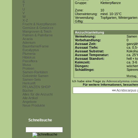
S
Gruppe:
Kletterpflanze
T
U
Zone:
10
V
Überwinterung:
mind. 10-15°C
W
Verwendung:
Topfgarten, Wintergarten
X-Z
Giftig:
Frucht & Nutzpflanzen
Gemüse & Gewürze
Mangroven & Teich
Anzuchtanleitung
Palmen & Palmfarne
Vermehrung:
Samen
Acacia
Vorbehandlung:
0
Adenium
Aussaat Zeit:
ganzjäh
Baumfarne/Farne
Aussaat Tiefe:
ca. 0,5
Eucalyptus
Aussaat Substrat:
Kokohum
Plumeria
Aussaat Temperatur:
ca. 25
Hibiskus
Aussaat Standort:
hell + 
Passiflora
Keimzeit:
ca. 3-
Musa
Düngen:
wöchent
Proteen
Schädlinge:
Spinnmi
Samen-Raritäten
Gekeimte Samen
Montag, 
Samen-Sets
Ich habe eine Frage zu
Adenocalymma com
Herkunft
Für weitere Informationen, besuche
PFLANZEN SHOP
««
Acridocarpus 
Bücher
Alles für die Anzucht
Alle Artikel
Angebote
Neue Produkte
Schnellsuche