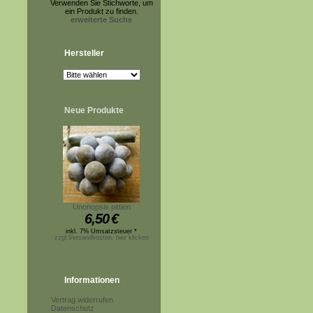
Verwenden Sie Stichworte, um
ein Produkt zu finden.
erweiterte Suche
Hersteller
Neue Produkte
Unonopsis pittieri
6,50
€
inkl. 7% Umsatzsteuer *
zzgl.Versandkosten, hier klicken
Informationen
Vertrag widerrufen
Datenschutz