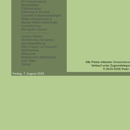
EU Umsatzsteuer
Bestellablauf
Zahlungsarten
Lieferung & Versand
Garantie & Beanstandungen
Widerrufsbelehrung &
Muster-Widerrufsformular
Umweltschutz
Wir kaufen Samen
------------------------
Unsere Samen
Vermehrung mit Samen
Aussaatanleitung
FAQ-Fragen zur Anzucht
Warnhinweis
Klimazone
Botanisches Wörterbuch
Link-Tipps
Alle Preise inklusive
Umsatzsteue
Danke
Verkauf unter Zugrundelegu
© 2015-2026 Peter
Freitag, 7. August 2026