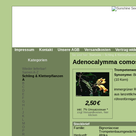
Impressum
Kontakt
Unsere AGB
Versandkosten
Vertrag wid
Sie sind hier:
Startseite
»
Schling & Kletterpflanze
Kategorien
Adenocalymma com
Wieder lieferbar!
Trompetenwei
Samen A-Z
Synonyme:
Bi
Schling & Kletterpflanzen
A
(10 Korn)
B
C
immergrüner R
D
E
aus lanzettlich
F
röhrenförmigen
G
2,50
€
H
I
inkl. 7% Umsatzsteuer *
J
zzgl.Versandkosten, hier
klicken
K
L
M
Steckbrief
O
Familie:
Bignoniaceae
P
Trompetenbaumgewäch
R
Herkunft:
Afrika