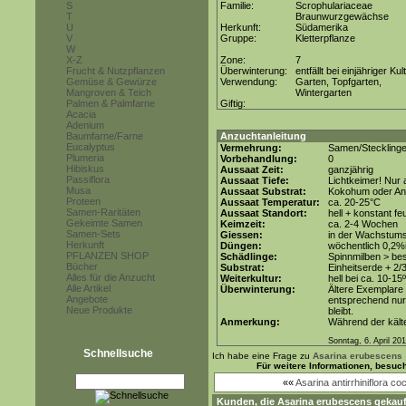
S
Familie:
Scrophulariaceae
T
Braunwurzgewächse
U
Herkunft:
Südamerika
V
Gruppe:
Kletterpflanze
W
X-Z
Zone:
7
Frucht & Nutzpflanzen
Überwinterung:
entfällt bei einjähriger Kul
Gemüse & Gewürze
Verwendung:
Garten, Topfgarten,
Mangroven & Teich
Wintergarten
Palmen & Palmfarne
Giftig:
Acacia
Adenium
Baumfarne/Farne
Anzuchtanleitung
Eucalyptus
Vermehrung:
Samen/Steckling
Plumeria
Vorbehandlung:
0
Hibiskus
Aussaat Zeit:
ganzjährig
Passiflora
Aussaat Tiefe:
Lichtkeimer! Nur 
Musa
Aussaat Substrat:
Kokohum oder Anz
Proteen
Aussaat Temperatur:
ca. 20-25°C
Samen-Raritäten
Aussaat Standort:
hell + konstant fe
Gekeimte Samen
Keimzeit:
ca. 2-4 Wochen
Samen-Sets
Giessen:
in der Wachstum
Herkunft
Düngen:
wöchentlich 0,2%
PFLANZEN SHOP
Schädlinge:
Spinnmilben > be
Bücher
Substrat:
Einheitserde + 2/3
Alles für die Anzucht
Weiterkultur:
hell bei ca. 10-15
Alle Artikel
Überwinterung:
Ältere Exemplare
Angebote
entsprechend nur 
Neue Produkte
bleibt.
Anmerkung:
Während der kält
Sonntag, 6. April 20
Schnellsuche
Ich habe eine Frage zu
Asarina erubescens
Für weitere Informationen, besuc
««
Asarina antirrhiniflora c
Kunden, die
Asarina erubescens
gekauf