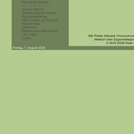
Wir kaufen Samen
------------------------
Unsere Samen
Vermehrung mit Samen
Aussaatanleitung
FAQ-Fragen zur Anzucht
Warnhinweis
Klimazone
Botanisches Wörterbuch
Link-Tipps
Alle Preise inklusive
Umsatzsteue
Danke
Verkauf unter Zugrundelegu
© 2015-2026 Peter
Freitag, 7. August 2026