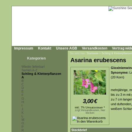
Impressum
Kontakt
Unsere AGB
Versandkosten
Vertrag wid
Sie sind hier:
Startseite
»
Schling & Kletterpflanze
Kategorien
Asarina erubescens
Wieder lieferbar!
Gloxinienwind
Samen A-Z
Synonyme:
Lo
Schling & Kletterpflanzen
A
(20 Korn)
B
C
D
mehrjährige, m
E
bis zu 3 m mit
F
G
zu 7 cm langen
3,00
€
H
und duftenden,
I
inkl. 7% Umsatzsteuer *
weißem Schlu
J
zzgl.Versandkosten, hier
K
klicken
L
M
O
P
Steckbrief
R