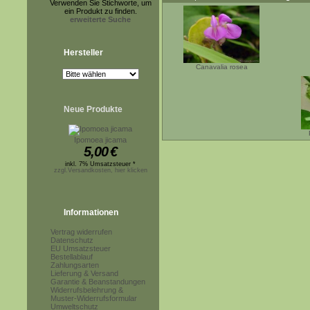
Verwenden Sie Stichworte, um
ein Produkt zu finden.
erweiterte Suche
Hersteller
Canavalia rosea
Neue Produkte
Ipomoea jicama
5,00
€
inkl. 7% Umsatzsteuer *
zzgl.Versandkosten, hier klicken
Informationen
Vertrag widerrufen
Datenschutz
EU Umsatzsteuer
Bestellablauf
Zahlungsarten
Lieferung & Versand
Garantie & Beanstandungen
Widerrufsbelehrung &
Muster-Widerrufsformular
Umweltschutz