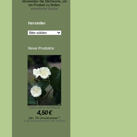
Verwenden Sie Stichworte, um
ein Produkt zu finden.
erweiterte Suche
Hersteller
Neue Produkte
Operculina riedeliana
4,50
€
inkl. 7% Umsatzsteuer *
zzgl.Versandkosten, hier klicken