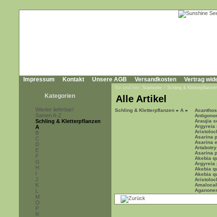
Impressum
Kontakt
Unsere AGB
Versandkosten
Vertrag wid
Sie sind hier:
Startseite
»
Schling & Kletterpflanze
Kategorien
Alle Artikel
Wieder lieferbar!
Schling & Kletterpflanzen
»
A
»
Acanthos
Samen A-Z
Antigono
Schling & Kletterpflanzen
Araujia s
Argyreia
A
Aristoloc
B
Asarina 
C
Asarina 
D
Artabotr
E
Asarina 
F
Akebia qu
G
Argyreia 
H
Akebia qu
I
Akebia qu
J
Aristoloc
K
Amalocal
Aganoner
L
M
O
P
R