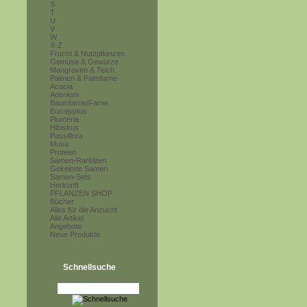
S
T
U
V
W
X-Z
Frucht & Nutzpflanzen
Gemüse & Gewürze
Mangroven & Teich
Palmen & Palmfarne
Acacia
Adenium
Baumfarne/Farne
Eucalyptus
Plumeria
Hibiskus
Passiflora
Musa
Proteen
Samen-Raritäten
Gekeimte Samen
Samen-Sets
Herkunft
PFLANZEN SHOP
Bücher
Alles für die Anzucht
Alle Artikel
Angebote
Neue Produkte
Schnellsuche