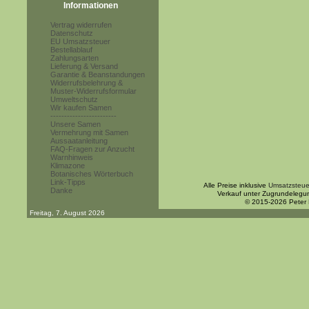
Informationen
Vertrag widerrufen
Datenschutz
EU Umsatzsteuer
Bestellablauf
Zahlungsarten
Lieferung & Versand
Garantie & Beanstandungen
Widerrufsbelehrung &
Muster-Widerrufsformular
Umweltschutz
Wir kaufen Samen
------------------------
Unsere Samen
Vermehrung mit Samen
Aussaatanleitung
FAQ-Fragen zur Anzucht
Warnhinweis
Klimazone
Botanisches Wörterbuch
Link-Tipps
Alle Preise inklusive
Umsatzsteue
Danke
Verkauf unter Zugrundelegu
© 2015-2026 Peter
Freitag, 7. August 2026