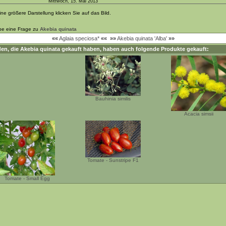
Mittwoch, 15. Mai 2013
ine größere Darstellung klicken Sie auf das Bild.
be eine Frage zu
Akebia quinata
««
Aglaia speciosa*
««
»»
Akebia quinata 'Alba'
»»
en, die
Akebia quinata
gekauft haben, haben auch folgende Produkte gekauft:
Bauhinia similis
Acacia simsii
Tomate - Sunstripe F1
Tomate - Small Egg