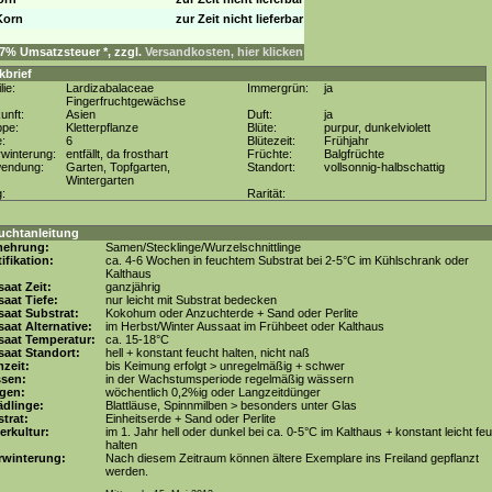
Korn
zur Zeit nicht lieferbar
. 7% Umsatzsteuer *, zzgl.
Versandkosten, hier klicken
kbrief
lie:
Lardizabalaceae
Immergrün:
ja
Fingerfruchtgewächse
unft:
Asien
Duft:
ja
ppe:
Kletterpflanze
Blüte:
purpur, dunkelviolett
e:
6
Blütezeit:
Frühjahr
winterung:
entfällt, da frosthart
Früchte:
Balgfrüchte
wendung:
Garten, Topfgarten,
Standort:
vollsonnig-halbschattig
Wintergarten
g:
Rarität:
uchtanleitung
mehrung:
Samen/Stecklinge/Wurzelschnittlinge
tifikation:
ca. 4-6 Wochen in feuchtem Substrat bei 2-5°C im Kühlschrank oder
Kalthaus
aat Zeit:
ganzjährig
aat Tiefe:
nur leicht mit Substrat bedecken
aat Substrat:
Kokohum oder Anzuchterde + Sand oder Perlite
aat Alternative:
im Herbst/Winter Aussaat im Frühbeet oder Kalthaus
saat Temperatur:
ca. 15-18°C
aat Standort:
hell + konstant feucht halten, nicht naß
zeit:
bis Keimung erfolgt > unregelmäßig + schwer
ssen:
in der Wachstumsperiode regelmäßig wässern
gen:
wöchentlich 0,2%ig oder Langzeitdünger
dlinge:
Blattläuse, Spinnmilben > besonders unter Glas
trat:
Einheitserde + Sand oder Perlite
erkultur:
im 1. Jahr hell oder dunkel bei ca. 0-5°C im Kalthaus + konstant leicht fe
halten
rwinterung:
Nach diesem Zeitraum können ältere Exemplare ins Freiland gepflanzt
werden.