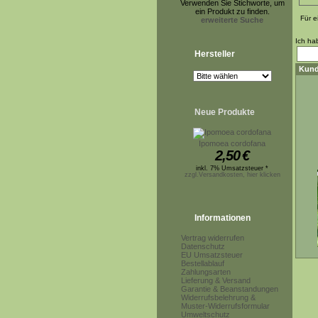
Verwenden Sie Stichworte, um
ein Produkt zu finden.
Für e
erweiterte Suche
Ich ha
Hersteller
Kund
Neue Produkte
Ipomoea cordofana
2,50
€
inkl. 7% Umsatzsteuer *
zzgl.Versandkosten, hier klicken
Informationen
Vertrag widerrufen
Datenschutz
EU Umsatzsteuer
Bestellablauf
Zahlungsarten
Lieferung & Versand
Garantie & Beanstandungen
Widerrufsbelehrung &
Muster-Widerrufsformular
Umweltschutz