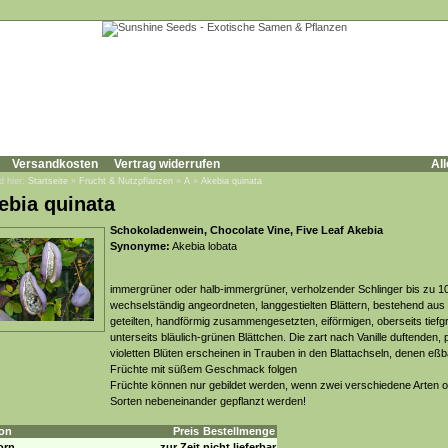
Versandkosten
Vertrag widerrufen
All
d hier:
Startseite
»
Frucht & Nutzpflanzen
»
A
»
Akebia quinata
ebia quinata
Schokoladenwein, Chocolate Vine, Five Leaf Akebia
Synonyme:
Akebia lobata
immergrüner oder halb-immergrüner, verholzender Schlinger bis zu 1
wechselständig angeordneten, langgestielten Blättern, bestehend aus
geteilten, handförmig zusammengesetzten, eiförmigen, oberseits tiefg
unterseits bläulich-grünen Blättchen. Die zart nach Vanille duftenden, 
violetten Blüten erscheinen in Trauben in den Blattachseln, denen eß
Früchte mit süßem Geschmack folgen
Früchte können nur gebildet werden, wenn zwei verschiedene Arten 
Sorten nebeneinander gepflanzt werden!
on
Preis
Bestellmenge
orn
zur Zeit nicht lieferbar