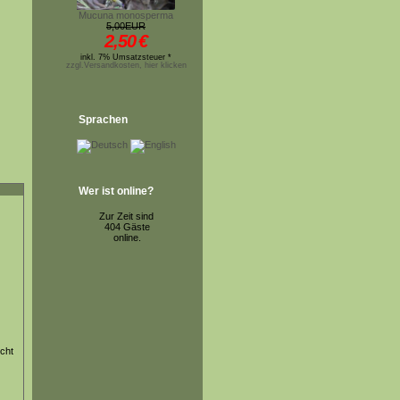
Mucuna monosperma
5,00EUR
2,50
€
inkl. 7% Umsatzsteuer *
zzgl.Versandkosten, hier klicken
Sprachen
Wer ist online?
Zur Zeit sind
404 Gäste
online.
ucht