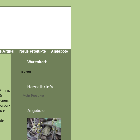
e Artikel
Neue Produkte
Angebote
Warenkorb
ist leer!
Hersteller Info
0 m mit
 5
-
Mehr Produkte
rünen,
purpur-
bare
Angebote
oder