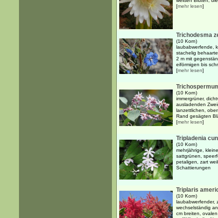
weißen Blüten, die
[
mehr lesen
]
Trichodesma z
(10 Korn)
laubabwerfende, kr
stachelig behaarte
2 m mit gegenstän
eiförmigen bis schm
[
mehr lesen
]
Trichospermum 
(10 Korn)
immergrüner, dicht
ausladenden Zwei
lanzettlichen, ober
Rand gesägten Blät
[
mehr lesen
]
Tripladenia cu
(10 Korn)
mehrjährige, klein
sattgrünen, speerf
petaligen, zart wei
Schattierungen
Triplaris amer
(10 Korn)
laubabwerfender, 
wechselständig an
cm breiten, ovalen 