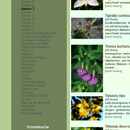
Samen R
manchmal verzweig
Samen S
[
mehr lesen
]
Samen T
Samen U
Tigridia vanhou
Samen V
Samen W
(10 Korn)
Samen X
knollenbildende, k
Samen Y
cm mit fächerartig
Samen Z
tiefgrünen Blättern
Schling & Kletterpflanzen
manchmal verzweig
Frucht & Nutzpflanzen
[
mehr lesen
]
Gemüse & Gewürze
Mangroven & Teich
Tinnea barbata
Palmen & Palmfarne
(10 Korn)
Acacia
immergrüner, mehrs
Adenium
3 m, oftmals nur b
Baumfarne/Farne
elliptischen, zart 
Eucalyptus
helleren Blättern. 
Plumeria
dunkel ...
Hibiskus
[
mehr lesen
]
Passiflora
Musa
Proteen
Samen-Raritäten
Gekeimte Samen
Samen-Sets
Herkunft
Tipuana tipu
PFLANZEN SHOP
Bücher
(10 Korn)
Alles für die Anzucht
halb-immergrüner 
Alle Artikel
zu 30 m) mit wech
Angebote
langen, gefiedert
Neue Produkte
angeordneten, klein
[
mehr lesen
]
Tithonia diversi
Schnellsuche