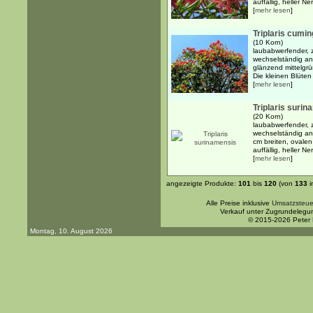
auffällig, heller N
[
mehr lesen
]
Triplaris cumi
(10 Korn)
laubabwerfender, 
wechselständig ang
glänzend mittelgrün
Die kleinen Blüten 
[
mehr lesen
]
Triplaris suri
(20 Korn)
laubabwerfender, 
wechselständig an
cm breiten, ovalen 
auffällig, heller Ne
[
mehr lesen
]
angezeigte Produkte:
101
bis
120
(von
133
i
Alle Preise inklusive
Umsatzsteue
Verkauf unter Zugrundelegu
© 2015-2026 Peter
Montag, 10. August 2026