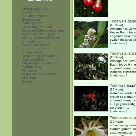
Informationen
Vertrag widerrufen
Datenschutz
EU Umsatzsteuer
Bestellablauf
Tricalysia galpi
Zahlungsarten
(10 Korn)
Lieferung & Versand
immergrüner, viel
Garantie & Beanstandungen
kleiner Baum bis z
Widerrufsbelehrung &
angeordneten, bis
Muster-Widerrufsformular
ovalen bis lanzettl
Umweltschutz
[
mehr lesen
]
Wir kaufen Samen
------------------------
Unsere Samen
Tricalysia lanc
Vermehrung mit Samen
(10 Korn)
Aussaatanleitung
immergrüner, Strau
FAQ-Fragen zur Anzucht
Baum bis zu 6 m m
Warnhinweis
angeordneten, bis
Klimazone
ledrigen, elliptisch
Botanisches Wörterbuch
[
mehr lesen
]
Link-Tipps
Danke
Trichilia trijuga
(10 Korn)
laubabwerfender, b
grauer oder braun
angeordneten, bis 
aus gegenständig 
cm breiten, ...
[
mehr lesen
]
Trichocereus 
(20 Korn)
hoher, wenig besta
bläulich-grünen Tr
zusammensetzen un