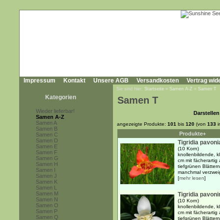
Impressum
Kontakt
Unsere AGB
Versandkosten
Vertrag wid
Sie sind hier:
Startseite
»
Samen A-Z
»
Samen T
Kategorien
Samen T
Wieder lieferbar!
Darstellen
Samen A-Z
Samen A
angezeigte Produkte:
101
bis
120
(von
133
i
Samen B
Produkte+
Samen C
Samen D
Tigridia pavoni
Samen E
(10 Korn)
Samen F
knollenbildende, k
Samen G
cm mit fächerartig
Samen H
tiefgrünen Blättern
Samen I
manchmal verzweig
Samen J
[
mehr lesen
]
Samen K
Samen L
Samen M
Tigridia pavoni
Samen N
(10 Korn)
Samen O
knollenbildende, k
Samen P
cm mit fächerartig
Samen Q
tiefgrünen Blättern