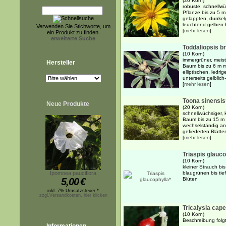
(20 Korn)
robuste, schnellwü
Pflanze bis zu 5 
gelappten, dunkel
leuchtend gelben B
Verwenden Sie Stichworte, um
[
mehr lesen
]
ein Produkt zu finden.
erweiterte Suche
Toddaliopsis 
(10 Korn)
immergrüner, meis
Hersteller
Baum bis zu 6 m m
elliptischen, ledri
unterseits gelblich
[
mehr lesen
]
Toona sinensis
Neue Produkte
(20 Korn)
schnellwüchsiger, 
Baum bis zu 15 m
wechselständig an
gefiederten Blätte
[
mehr lesen
]
Triaspis glauco
(10 Korn)
kleiner Strauch bis
Ipomoea pauciflora
blaugrünen bis tie
5,00
€
Blüten
inkl. 7% Umsatzsteuer *
zzgl.Versandkosten, hier klicken
Tricalysia cap
(10 Korn)
Beschreibung folgt.