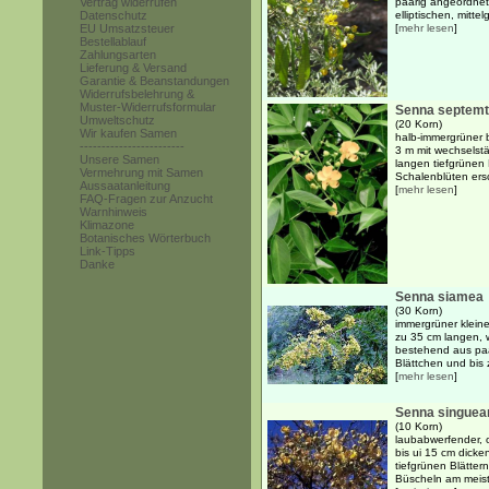
Vertrag widerrufen
paarig angeordnet
Datenschutz
elliptischen, mittel
EU Umsatzsteuer
[
mehr lesen
]
Bestellablauf
Zahlungsarten
Lieferung & Versand
Garantie & Beanstandungen
Widerrufsbelehrung &
Muster-Widerrufsformular
Senna septemtr
Umweltschutz
(20 Korn)
Wir kaufen Samen
halb-immergrüner b
------------------------
3 m mit wechselst
Unsere Samen
langen tiefgrünen 
Vermehrung mit Samen
Schalenblüten ers
Aussaatanleitung
[
mehr lesen
]
FAQ-Fragen zur Anzucht
Warnhinweis
Klimazone
Botanisches Wörterbuch
Link-Tipps
Danke
Senna siamea
(30 Korn)
immergrüner kleine
zu 35 cm langen, 
bestehend aus paa
Blättchen und bis 
[
mehr lesen
]
Senna singuea
(10 Korn)
laubabwerfender, o
bis ui 15 cm dick
tiefgrünen Blätter
Büscheln am meist