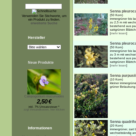
Senna pleuroca
(50 Korn)
Verwenden Sie Stichworte, um
immergrüner bis l
ein Produkt zu finden.
zu 2,5 m mit wech
erweiterte Suche
bestehend aus paa
sattgrünen Blättch
[
mehr lesen
]
Hersteller
Senna pleuroca
(50 Korn)
immergrüner bis l
zu 3 m mit wechse
bestehend aus paa
sattgrünen Blättch
Neue Produkte
[
mehr lesen
]
Senna purpusii
(10 Korn)
kleiner immergrüne
grüner Belaubung
Calopogonium mucunoides
2,50
€
inkl. 7% Umsatzsteuer *
zzgl.Versandkosten, hier klicken
Senna quadrifo
(20 Korn)
Informationen
immergrüner, zart 
wechselständig an