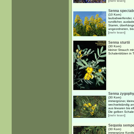
[
mehr lesen
]
Senna spectabi
(10 Korn)
laubabwerfender, 
rundlicher, auslad
Stamm, überhänge
angeordneten, bis 
[
mehr lesen
]
Senna sturtii
(30 Korn)
kleiner Strauch mi
Schalenblüten in 
Senna zygophy
(30 Korn)
immergrüner, kleine
wechselständig an
aus linearen bis el
Die gelben Schalen
[
mehr lesen
]
Sequoia sempe
(30 Korn)
immergrüne Konife