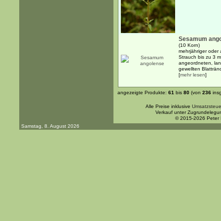
Sesamum ango
(10 Korn)
mehrjähriger oder a
Strauch bis zu 3 
angeordneten, lanz
gewellten Blattränd
[
mehr lesen
]
angezeigte Produkte:
61
bis
80
(von
236
ins
Alle Preise inklusive
Umsatzsteue
Verkauf unter Zugrundelegu
© 2015-2026 Peter
Samstag, 8. August 2026