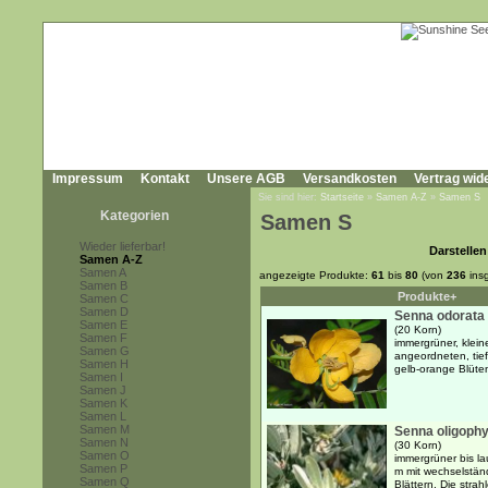
Impressum
Kontakt
Unsere AGB
Versandkosten
Vertrag wid
Sie sind hier:
Startseite
»
Samen A-Z
»
Samen S
Kategorien
Samen S
Wieder lieferbar!
Darstellen
Samen A-Z
Samen A
angezeigte Produkte:
61
bis
80
(von
236
ins
Samen B
Produkte+
Samen C
Samen D
Senna odorata
Samen E
(20 Korn)
Samen F
immergrüner, klein
Samen G
angeordneten, tie
Samen H
gelb-orange Blüten
Samen I
Samen J
Samen K
Samen L
Samen M
Senna oligophy
Samen N
(30 Korn)
Samen O
immergrüner bis l
Samen P
m mit wechselstän
Samen Q
Blättern. Die stra