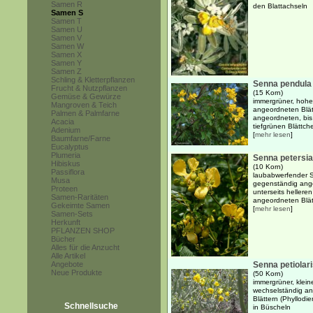
Samen R
den Blattachseln
Samen S
Samen T
Samen U
Samen V
Samen W
Samen X
Samen Y
Samen Z
Schling & Kletterpflanzen
Senna pendula 
Frucht & Nutzpflanzen
(15 Korn)
Gemüse & Gewürze
immergrüner, hohe
Mangroven & Teich
angeordneten Blät
Palmen & Palmfarne
angeordneten, bis
Acacia
tiefgrünen Blättch
Adenium
[
mehr lesen
]
Baumfarne/Farne
Eucalyptus
Plumeria
Senna petersi
Hibiskus
(10 Korn)
Passiflora
laubabwerfender S
Musa
gegenständig ange
Proteen
unterseits hellere
Samen-Raritäten
angeordneten Blätt
Gekeimte Samen
[
mehr lesen
]
Samen-Sets
Herkunft
PFLANZEN SHOP
Bücher
Alles für die Anzucht
Alle Artikel
Angebote
Senna petiolar
Neue Produkte
(50 Korn)
immergrüner, klein
wechselständig ang
Blättern (Phyllodi
Schnellsuche
in Büscheln