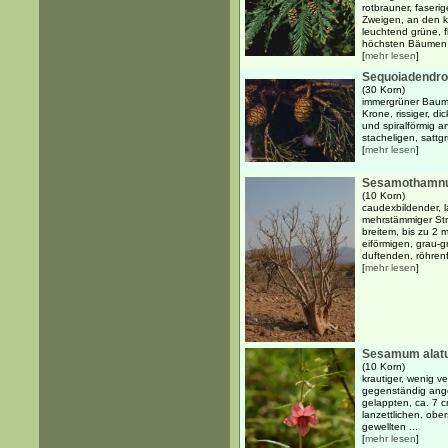
rotbrauner, faseri
Zweigen, an den kl
leuchtend grüne, 
höchsten Bäumen d
[
mehr lesen
]
Sequoiadendro
(30 Korn)
immergrüner Baum 
Krone, rissiger, d
und spiralförmig a
stacheligen, sattg
[
mehr lesen
]
Sesamothamnus
(10 Korn)
caudexbildender, l
mehrstämmiger Str
breitem, bis zu 2
eiförmigen, grau-g
duftenden, röhrenf
[
mehr lesen
]
Sesamum alat
(10 Korn)
krautiger, wenig v
gegenständig ange
gelappten, ca. 7 c
lanzettlichen, ober
gewellten ...
[
mehr lesen
]