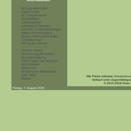
Informationen
Vertrag widerrufen
Datenschutz
EU Umsatzsteuer
Bestellablauf
Zahlungsarten
Lieferung & Versand
Garantie & Beanstandungen
Widerrufsbelehrung &
Muster-Widerrufsformular
Umweltschutz
Wir kaufen Samen
------------------------
Unsere Samen
Vermehrung mit Samen
Aussaatanleitung
FAQ-Fragen zur Anzucht
Warnhinweis
Klimazone
Botanisches Wörterbuch
Link-Tipps
Alle Preise inklusive
Umsatzsteue
Danke
Verkauf unter Zugrundelegu
© 2015-2026 Peter
Freitag, 7. August 2026