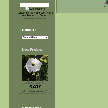
Ann
Verwenden Sie Stichworte, um
ein Produkt zu finden.
erweiterte Suche
Hersteller
Neue Produkte
Ipomoea pauciflora
5,00
€
inkl. 7% Umsatzsteuer *
zzgl.Versandkosten, hier klicken