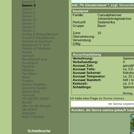
Samen R
inkl. 7% Umsatzsteuer *, zzgl.
Versandko
Samen S
Samen T
Steckbrief
Samen U
Familie:
Caesalpiniaceae
Samen V
Johannisbrotgewächse
Samen W
Herkunft:
Südamerika
Samen X
Gruppe:
Baum
Samen Y
Samen Z
Zone:
10
Schling & Kletterpflanzen
Überwinterung:
Frucht & Nutzpflanzen
Verwendung:
Gemüse & Gewürze
Giftig:
Mangroven & Teich
Palmen & Palmfarne
Acacia
Anzuchtanleitung
Adenium
Vermehrung:
Samen/
Baumfarne/Farne
Vorbehandlung:
0
Eucalyptus
Aussaat Zeit:
ganzjäh
Plumeria
Aussaat Tiefe:
ca. 0,5
Hibiskus
Aussaat Substrat:
Kokohum
Passiflora
Aussaat Temperatur:
ca. 22-
Musa
Aussaat Standort:
hell + 
Proteen
Keimzeit:
ca. 2-
Samen-Raritäten
Schädlinge:
Spinnmi
Gekeimte Samen
Samen-Sets
Montag, 
Herkunft
Ich habe eine Frage zu
Senna siamea
PFLANZEN SHOP
Bücher
««
Senna septemtr
Alles für die Anzucht
Alle Artikel
Kunden, die
Senna siamea
gekauft habe
Angebote
Neue Produkte
Schnellsuche