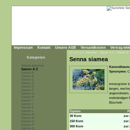
Impressum
Kontakt
Unsere AGB
Versandkosten
Vertrag wid
Sie sind hier:
Startseite
»
Samen A-Z
»
Samen S
Kategorien
Senna siamea
Wieder lieferbar!
Kassodbaum,
Samen A-Z
Synonyme:
Ca
Samen A
Samen B
Samen C
Samen D
immergrüner kl
Samen E
langen, wechse
Samen F
angeordneten, 
Samen G
Samen H
endständigen R
Samen I
Büscheln
Samen J
Samen K
Samen L
Option
P
Samen M
30 Korn
zur 
Samen N
150 Korn
zur 
Samen O
Samen P
300 Korn
zur 
Samen Q