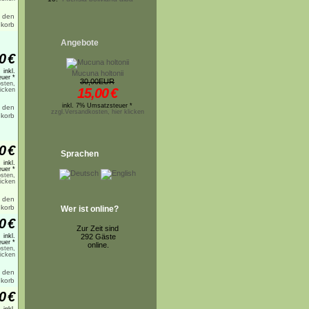
Angebote
0
€
inkl.
Mucuna holtonii
uer *
30,00EUR
sten,
15,00
€
licken
inkl. 7% Umsatzsteuer *
zzgl.Versandkosten, hier klicken
0
€
Sprachen
inkl.
uer *
sten,
licken
Wer ist online?
0
€
Zur Zeit sind
inkl.
292 Gäste
uer *
online.
sten,
licken
0
€