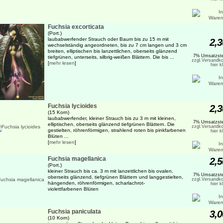
Fuchsia excorticata
(Port.)
laubabwerfender Strauch oder Baum bis zu 15 m mit
2,3
wechselständig angeordneten, bis zu 7 cm langen und 3 cm
breiten, elliptischen bis lanzettlichen, oberseits glänzend
7% Umsatzste
tiefgrünen, unterseits, silbrig-weißen Blättern. Die bis ...
zzgl.Versandko
[
mehr lesen
]
hier k
Fuchsia lycioides
2,3
(15 Korn)
laubabwerfender, kleiner Strauch bis zu 3 m mit kleinen,
7% Umsatzste
elliptischen, oberseits glänzend tiefgrünen Blättern. Die
zzgl.Versandko
gestielten, röhrenförmigen, strahlend roten bis pinkfarbenen
hier k
Blüten ...
[
mehr lesen
]
Fuchsia magellanica
2,5
(Port.)
kleiner Strauch bis ca. 3 m mit lanzettlichen bis ovalen,
7% Umsatzste
oberseits glänzend, tiefgrünen Blättern und langgestielten,
zzgl.Versandko
hängenden, röhrenförmigen, scharlachrot-
hier k
violettfarbenen Blüten
Fuchsia paniculata
3,0
(10 Korn)