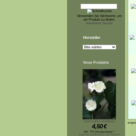
Verwenden Sie Stichworte, um
ein Produkt zu finden.
erweiterte Suche
Hersteller
Neue Produkte
Operculina riedeliana
angez
4,50
€
inkl. 7% Umsatzsteuer *
zzgl.Versandkosten, hier klicken