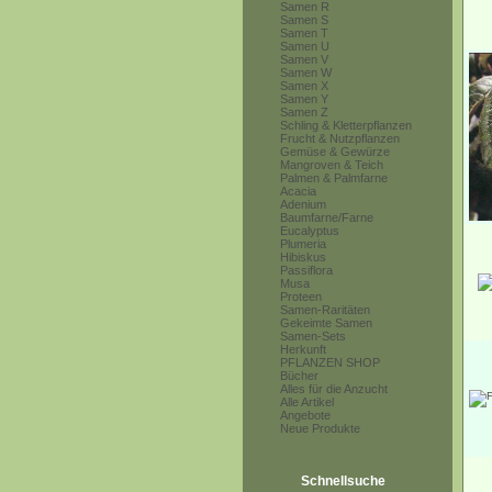
Samen R
Samen S
Samen T
Samen U
Samen V
Samen W
Samen X
Samen Y
Samen Z
Schling & Kletterpflanzen
Frucht & Nutzpflanzen
Gemüse & Gewürze
Mangroven & Teich
Palmen & Palmfarne
Acacia
Adenium
Baumfarne/Farne
Eucalyptus
Plumeria
Hibiskus
Passiflora
Musa
Proteen
Samen-Raritäten
Gekeimte Samen
Samen-Sets
Herkunft
PFLANZEN SHOP
Bücher
Alles für die Anzucht
Alle Artikel
Angebote
Neue Produkte
Schnellsuche