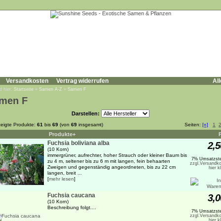
Versandkosten
Vertrag widerrufen
All
d hier:
Startseite
»
Samen A-Z
»
Samen F
men F
Darstellen:
eigte Produkte:
61
bis
69
(von
69
insgesamt)
Seiten:
[«]
1
Produkte+
Fuchsia boliviana alba
2,5
(10 Korn)
immergrüner, aufrechter, hoher Strauch oder kleiner Baum bis
7% Umsatzste
zu 4 m, seltener bis zu 6 m mit langen, fein behaarten
zzgl.Versandko
Zweigen und gegenständig angeordneten, bis zu 22 cm
hier k
langen, breit ...
[
mehr lesen
]
Fuchsia caucana
3,0
(10 Korn)
Beschreibung folgt....
7% Umsatzste
zzgl.Versandko
hier k