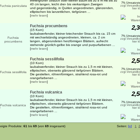
immergrüner Strauch oder kleiner Baum bis zu 8 m mit bis zu
7% Umsatzste
40 cm langen, leicht drei- bis vierkantigen Zweigen
zzgl.Versandko
und gegenständig, in Quirlen angeordneten, glänzenden,
hier k
elliptischen bis lanzettlichen, tiefgrünen ...
[
mehr lesen
]
Fuchsia procumbens
2,3
(15 Korn)
laubabwerfender, kleiner kriechender Strauch bis ca. 15 cm
7% Umsatzste
mit wechselständig angeordneten, kleinen, ca. 2 cm
zzgl.Versandko
langen, abgerundeten herzförmigen Blättern, aufrecht
hier k
stehende grünlich-gelbe bis orange und purpurfarbenen ...
[
mehr lesen
]
Fuchsia sessilifolia
2,5
(10 Korn)
laubabwerfender, kleiner Strauch bis zu 1,5 m mit kleinen,
7% Umsatzste
elliptischen, oberseits glänzend tiefgrünen Blättern.
zzgl.Versandko
Die gestielten, röhrenförmigen, strahlend rosa-rot und
hier k
orangefarbenen ...
[
mehr lesen
]
Fuchsia vulcanica
2,5
(10 Korn)
laubabwerfender, kleiner Strauch bis zu 1,5 m mit kleinen,
7% Umsatzste
elliptischen, oberseits glänzend tiefgrünen Blättern.
zzgl.Versandko
Die gestielten, röhrenförmigen, strahlend rosa-rot und
hier k
orangefarbenen ...
[
mehr lesen
]
eigte Produkte:
61
bis
69
(von
69
insgesamt)
Seiten:
[«]
1