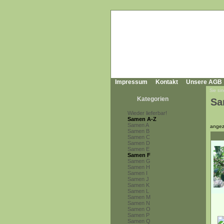
Impressum
Kontakt
Unsere AGB
Sie sin
Kategorien
Sa
Wieder lieferbar!
Samen A-Z
Samen A
angez
Samen B
Samen C
Samen D
Samen E
Samen F
Samen G
Samen H
Samen I
Samen J
Samen K
Samen L
Samen M
Samen N
Samen O
Samen P
Samen Q