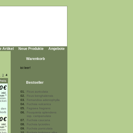
e Artikel
Neue Produkte
Angebote
Warenkorb
ist leer!
2
3
4
Preis
Bestseller
0
€
01.
Ficus auriculata
inkl.
uer *
02.
Ficus benghalensis
sten,
03.
Fernandoa adenophylla
licken
04.
Fuchsia vulcanica
05.
Fagraea fragrans
06.
Fouquieria splendens
ssp. campanulata
0
€
07.
Fuchsia caucana
08.
Fuchsia lycioides
inkl.
uer *
09.
Fuchsia paniculata
sten,
licken
10.
Fuchsia boliviana alba