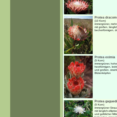
Protea dracom
(10 Korn)
immergrüner, mehr
mit großen, längli
becherförmigen, du
Protea eximia
(5 Korn)
immergrüner, hoher
herzförmigen, ledr
und großen, strahl
Blütenköpfen
Protea gaguedi
(5 Korn)
immergrüner Strauc
mit länglich-ellipt
und gelblicher Mitt