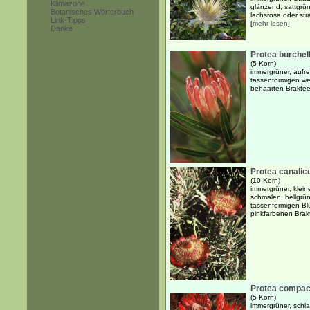
Klimazone
glänzend, sattgrü
Botanisches Wörterbuch
lachsrosa oder stra
Link-Tipps
[
mehr lesen
]
Danke
Protea burchell
(5 Korn)
immergrüner, aufre
tassenförmigen wei
behaarten Brakteen
Protea canalic
(10 Korn)
immergrüner, klein
schmalen, hellgrü
tassenförmigen Bl
pinkfarbenen Brakt
Protea compac
(5 Korn)
immergrüner, schla