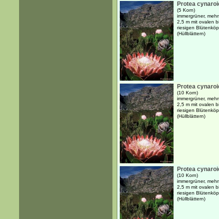
Protea cynaro
(5 Korn)
immergrüner, mehrs
2,5 m mit ovalen b
riesigen Blütenköp
(Hüllblättern)
Protea cynaro
(10 Korn)
immergrüner, mehrs
2,5 m mit ovalen b
riesigen Blütenköp
(Hüllblättern)
Protea cynaroi
(10 Korn)
immergrüner, mehrs
2,5 m mit ovalen b
riesigen Blütenköp
(Hüllblättern)