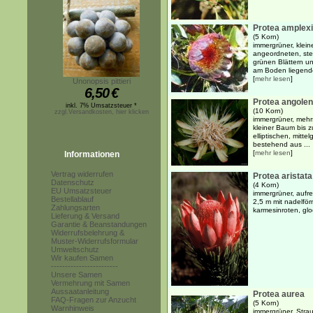
Protea amplexi
(5 Korn)
immergrüner, klein
angeordneten, ste
grünen Blättern u
am Boden liegenden
[
mehr lesen
]
Unonopsis pittieri
6,50
€
Protea angolen
inkl. 7% Umsatzsteuer *
(10 Korn)
zzgl.Versandkosten, hier klicken
immergrüner, mehr
kleiner Baum bis zu
elliptischen, mitt
bestehend aus ...
[
mehr lesen
]
Informationen
Vertrag widerrufen
Protea aristata
Datenschutz
(4 Korn)
EU Umsatzsteuer
immergrüner, aufre
Bestellablauf
2,5 m mit nadelför
Zahlungsarten
karmesinroten, gl
Lieferung & Versand
Garantie & Beanstandungen
Widerrufsbelehrung &
Muster-Widerrufsformular
Umweltschutz
Wir kaufen Samen
------------------------
Unsere Samen
Vermehrung mit Samen
Aussaatanleitung
Protea aurea
FAQ-Fragen zur Anzucht
(5 Korn)
Warnhinweis
immergrüner, Strauc