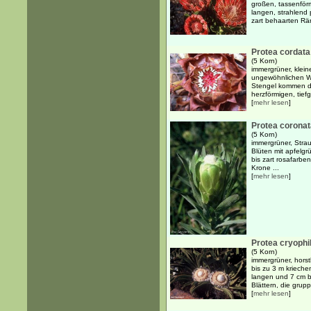
großen, tassenför
langen, strahlend 
zart behaarten Rä
Protea cordata
(5 Korn)
immergrüner, klein
ungewöhnlichen Wu
Stengel kommen di
herzförmigen, tief
[
mehr lesen
]
Protea coronat
(5 Korn)
immergrüner, Strau
Blüten mit apfelgr
bis zart rosafarbe
Krone ...
[
mehr lesen
]
Protea cryophi
(5 Korn)
immergrüner, horst
bis zu 3 m kriech
langen und 7 cm br
Blättern, die grupp
[
mehr lesen
]