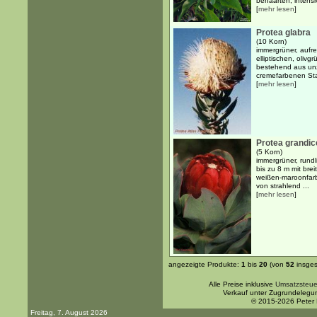
behaarten, intensi
[
mehr lesen
]
Protea glabra
(10 Korn)
immergrüner, aufre
elliptischen, oliv
bestehend aus unz
cremefarbenen St
[
mehr lesen
]
Protea grandi
(5 Korn)
immergrüner, rundl
bis zu 8 m mit bre
weißen-maroonfar
von strahlend ...
[
mehr lesen
]
angezeigte Produkte:
1
bis
20
(von
52
insges
Alle Preise inklusive
Umsatzsteue
Verkauf unter Zugrundelegu
© 2015-2026 Peter
Freitag, 7. August 2026