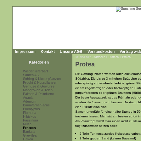
Impressum
Kontakt
Unsere AGB
Versandkosten
Vertrag wid
Sie sind hier:
Startseite
»
Proteen
»
Protea
Kategorien
Protea
Wieder lieferbar!
Die Gattung Protea werden auch Zuckerbüsc
Samen A-Z
Schling & Kletterpflanzen
Südafrika. Die bis zu 3 m hohen Sträucher 
Frucht & Nutzpflanzen
oder spiralig angeordnete, ledrige, grüne Blä
Gemüse & Gewürze
einem kegelförmigen oder flachköpfigen Blüt
Mangroven & Teich
purpurfarbenen oder grünen Brakteen (Hüllb
Palmen & Palmfarne
Acacia
Die beste Aussaatzeit ist das Frühjahr oder 
Adenium
würden die Samen nicht keimen. Die Anzucht 
Baumfarne/Farne
eine Pilzinfektion sind.
Eucalyptus
Samen ungefähr für eine halbe Stunde in 5
Plumeria
Hibiskus
trocknen lassen. Man sät am besten sofort 
Passiflora
Als Pflanztopf wählt man einen nicht zu klei
Musa
folgt zusammen setzen sollte:
Proteen
Banksia
2 Teile Torf (ersatzweise Kokosfasersubst
Grevillea
2 Teile groben Sand (keinen Bausand)
Hakea